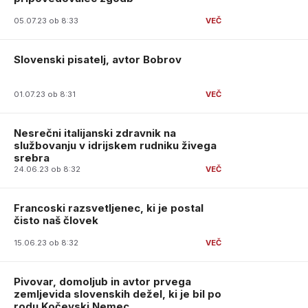
05.07.23 ob 8:33
Slovenski pisatelj, avtor Bobrov
01.07.23 ob 8:31
Nesrečni italijanski zdravnik na
službovanju v idrijskem rudniku živega
srebra
24.06.23 ob 8:32
Francoski razsvetljenec, ki je postal
čisto naš človek
15.06.23 ob 8:32
Pivovar, domoljub in avtor prvega
zemljevida slovenskih dežel, ki je bil po
rodu Kočevski Nemec