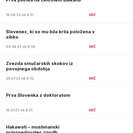
18.08.23 ob 8:31
Slovenec, ki so mu bila krila položena v
zibko
04.08.23 ob 8:33
Zvezda smučarskih skokov iz
povojnega obdobja
29.07.23 ob 8:32
Prva Slovenka z doktoratom
15.07.23 ob 8:31
Hakawati – muslimanski
pripovedovalec zgodb