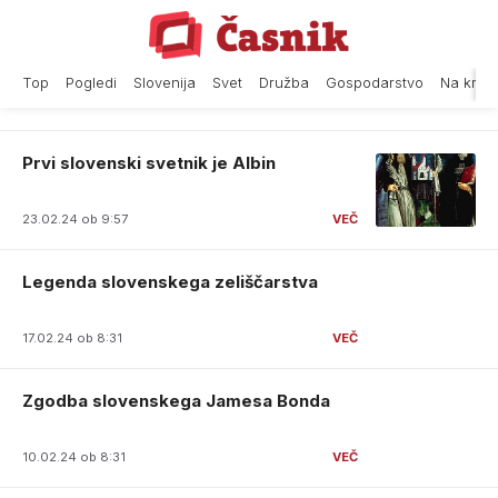
Skip
to
content
Top
Pogledi
Slovenija
Svet
Družba
Gospodarstvo
Na krat
Prvi slovenski svetnik je Albin
23.02.24 ob 9:57
Legenda slovenskega zeliščarstva
17.02.24 ob 8:31
Zgodba slovenskega Jamesa Bonda
10.02.24 ob 8:31