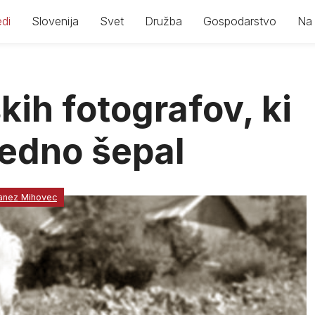
di
Slovenija
Svet
Družba
Gospodarstvo
Na 
kih fotografov, ki
vedno šepal
anez Mihovec