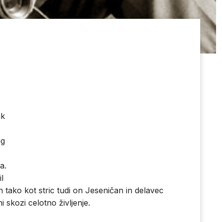
ak
eg
a.
il
in tako kot stric tudi on Jeseničan in delavec
i skozi celotno življenje.