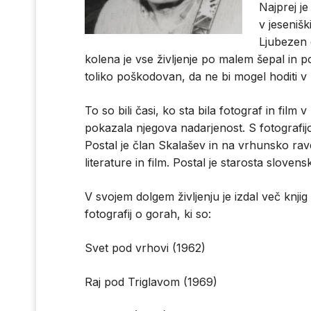
Najprej je
v jesenišk
Ljubezen 
kolena je vse življenje po malem šepal in po
toliko poškodovan, da ne bi mogel hoditi v 
To so bili časi, ko sta bila fotograf in fil
pokazala njegova nadarjenost. S fotografij
Postal je član Skalašev in na vrhunsko rav
literature in film. Postal je starosta slovens
V svojem dolgem življenju je izdal več knjig
fotografij o gorah, ki so:
Svet pod vrhovi (1962)
Raj pod Triglavom (1969)