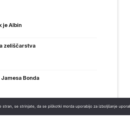
 je Albin
 zeliščarstva
a Jamesa Bonda
 stran, se strinjate, da se piškotki morda uporabijo za izboljšanje uporab