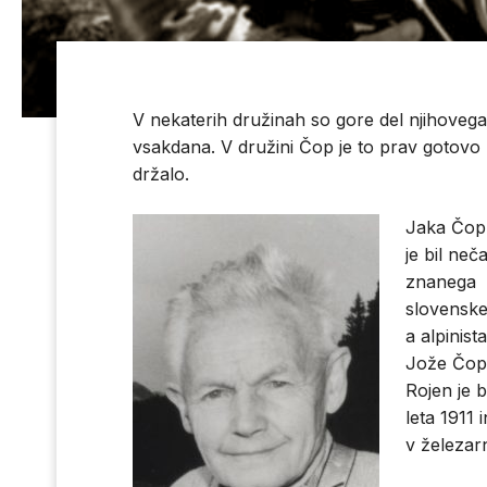
V nekaterih družinah so gore del njihovega
vsakdana. V družini Čop je to prav gotovo
držalo.
Jaka Čop
je bil neč
znanega
slovensk
a alpinista
Jože Čop
Rojen je b
leta 1911 
v železarn