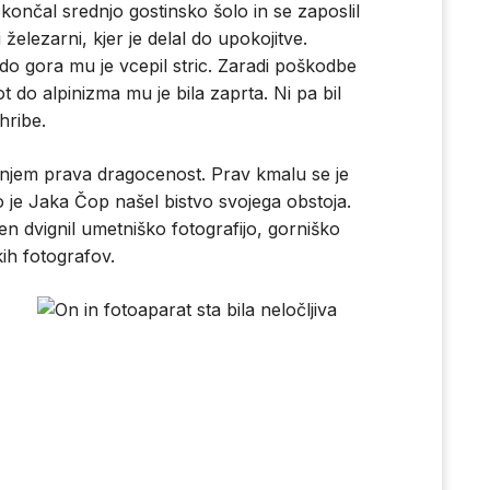
 končal srednjo gostinsko šolo in se zaposlil
i železarni, kjer je delal do upokojitve.
do gora mu je vcepil stric. Zaradi poškodbe
t do alpinizma mu je bila zaprta. Ni pa bil
hribe.
m v njem prava dragocenost. Prav kmalu se je
o je Jaka Čop našel bistvo svojega obstoja.
en dvignil umetniško fotografijo, gorniško
kih fotografov.