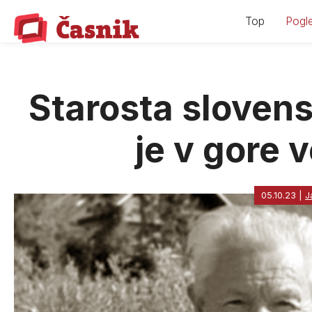
Skip
Top
Pogle
to
content
Starosta slovens
je v gore 
05.10.23
|
J