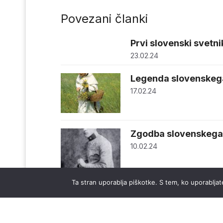
Povezani članki
Prvi slovenski svetnik
23.02.24
Legenda slovenskega
17.02.24
Zgodba slovenskeg
10.02.24
Ta stran uporablja piškotke. S tem, ko uporabljate