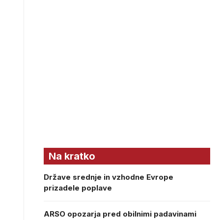
Na kratko
Države srednje in vzhodne Evrope
prizadele poplave
ARSO opozarja pred obilnimi padavinami