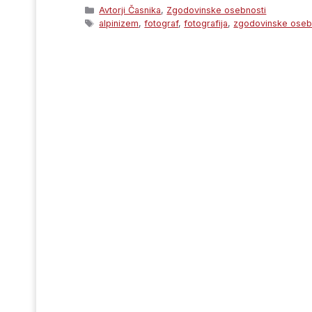
Categories
Avtorji Časnika
,
Zgodovinske osebnosti
Tags
alpinizem
,
fotograf
,
fotografija
,
zgodovinske oseb