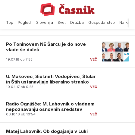
Skip
to
content
Top
Pogledi
Slovenija
Svet
Družba
Gospodarstvo
Na krat
Po Toninovem NE Šarcu je do nove
vlade še daleč
19.07.18 ob 7:55
U. Makovec, Siol.net: Vodopivec, Štular
in Štih ustanavljajo liberalno stranko
10.04.17 ob 0:25
Radio Ognjišče: M. Lahovnik o vladnem
nepoznavanju osnovnih sredstev
06.10.16 ob 10:54
Matej Lahovnik: Ob dogajanju v Luki