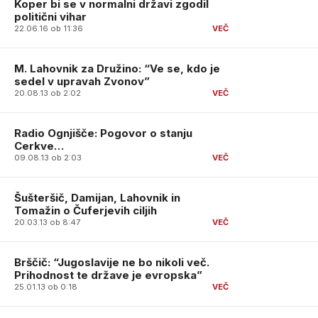
Koper bi se v normalni državi zgodil
politični vihar
22.06.16 ob 11:36
M. Lahovnik za Družino: “Ve se, kdo je
sedel v upravah Zvonov”
20.08.13 ob 2:02
Radio Ognjišče: Pogovor o stanju
Cerkve…
09.08.13 ob 2:03
Šušteršič, Damijan, Lahovnik in
Tomažin o Čuferjevih ciljih
20.03.13 ob 8:47
Brščič: “Jugoslavije ne bo nikoli več.
Prihodnost te države je evropska”
25.01.13 ob 0:18