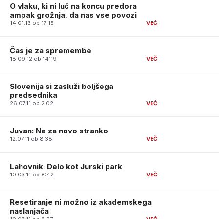
O vlaku, ki ni luč na koncu predora
ampak grožnja, da nas vse povozi
14.01.13 ob 17:15
Čas je za spremembe
18.09.12 ob 14:19
Slovenija si zasluži boljšega
predsednika
26.07.11 ob 2:02
Juvan: Ne za novo stranko
12.07.11 ob 8:38
Lahovnik: Delo kot Jurski park
10.03.11 ob 8:42
Resetiranje ni možno iz akademskega
naslanjača