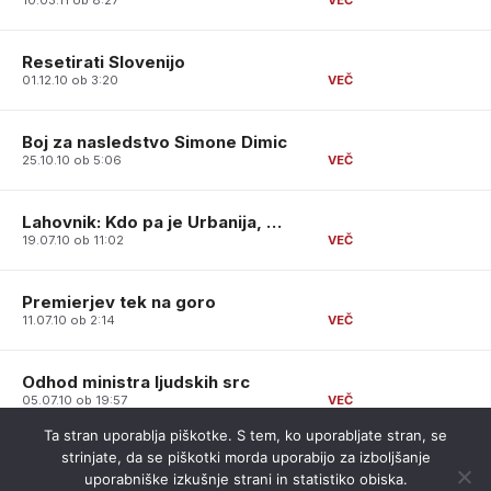
10.03.11 ob 8:27
Resetirati Slovenijo
01.12.10 ob 3:20
Boj za nasledstvo Simone Dimic
25.10.10 ob 5:06
Lahovnik: Kdo pa je Urbanija, …
19.07.10 ob 11:02
Premierjev tek na goro
11.07.10 ob 2:14
Odhod ministra ljudskih src
05.07.10 ob 19:57
Ta stran uporablja piškotke. S tem, ko uporabljate stran, se
strinjate, da se piškotki morda uporabijo za izboljšanje
uporabniške izkušnje strani in statistiko obiska.