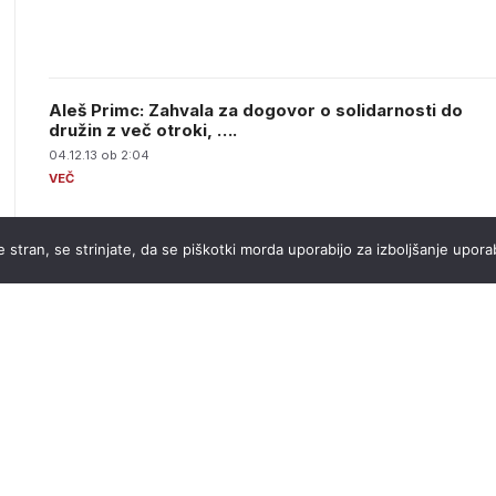
Aleš Primc: Zahvala za dogovor o solidarnosti do
družin z več otroki, ….
04.12.13 ob 2:04
 stran, se strinjate, da se piškotki morda uporabijo za izboljšanje uporab
Spoštuj otroka, da boš dolgo živel in ti bo dobro na
zemlji
27.10.13 ob 2:00
Dr. France Cukjati
29.09.13 ob 9:16