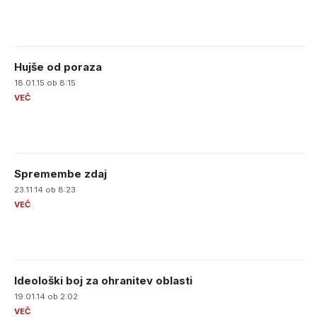
Hujše od poraza
18.01.15 ob 8:15
Spremembe zdaj
23.11.14 ob 8:23
Ideološki boj za ohranitev oblasti
19.01.14 ob 2:02