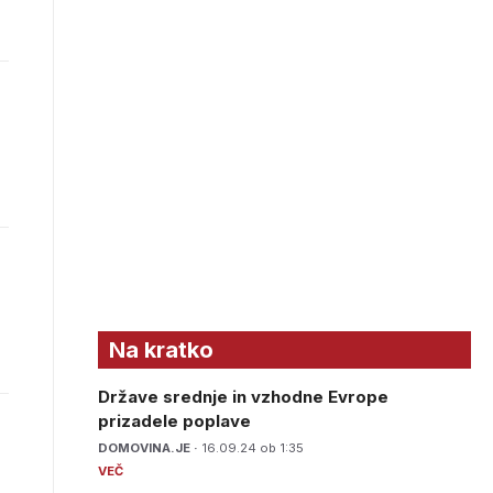
Na kratko
Države srednje in vzhodne Evrope
prizadele poplave
DOMOVINA.JE ·
16.09.24 ob 1:35