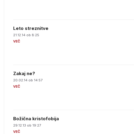
Leto streznitve
21.12.14 ob 8:25
Zakaj ne?
20.02.14 ob 14:57
Božična kristofobija
29.12.13 ob 19:27