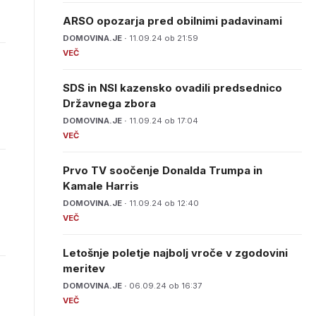
ARSO opozarja pred obilnimi padavinami
DOMOVINA.JE ·
11.09.24 ob 21:59
SDS in NSI kazensko ovadili predsednico
Državnega zbora
DOMOVINA.JE ·
11.09.24 ob 17:04
Prvo TV soočenje Donalda Trumpa in
Kamale Harris
DOMOVINA.JE ·
11.09.24 ob 12:40
Letošnje poletje najbolj vroče v zgodovini
meritev
DOMOVINA.JE ·
06.09.24 ob 16:37