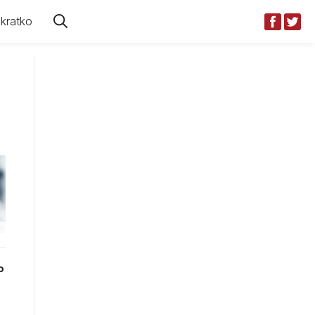
kratko
o