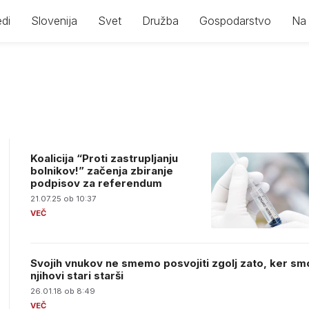
di
Slovenija
Svet
Družba
Gospodarstvo
Na 
Koalicija “Proti zastrupljanju
bolnikov!” začenja zbiranje
podpisov za referendum
21.07.25 ob 10:37
Svojih vnukov ne smemo posvojiti zgolj zato, ker sm
njihovi stari starši
26.01.18 ob 8:49