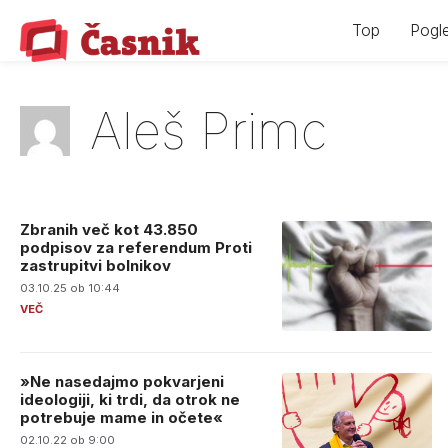
Skip
Top
Pogle
to
content
Aleš Primc
Zbranih več kot 43.850
podpisov za referendum Proti
zastrupitvi bolnikov
03.10.25 ob 10:44
»Ne nasedajmo pokvarjeni
ideologiji, ki trdi, da otrok ne
potrebuje mame in očete«
02.10.22 ob 9:00