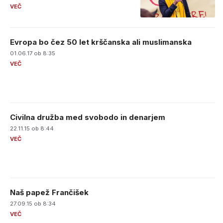
Evropa bo čez 50 let krščanska ali muslimanska
01.06.17 ob 8:35
Civilna družba med svobodo in denarjem
22.11.15 ob 8:44
Naš papež Frančišek
27.09.15 ob 8:34