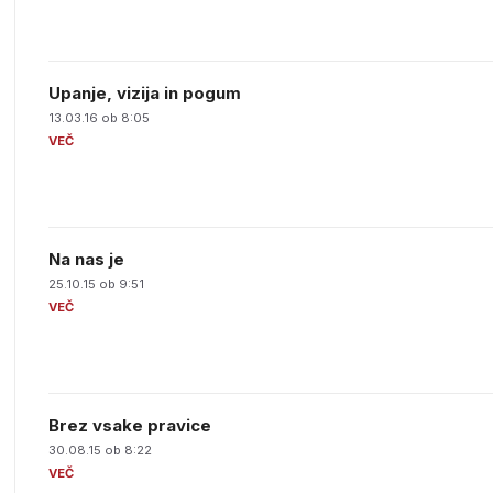
Upanje, vizija in pogum
13.03.16 ob 8:05
Na nas je
25.10.15 ob 9:51
Brez vsake pravice
30.08.15 ob 8:22