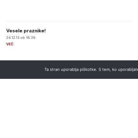
Vesele praznike!
24.12.13 ob 18:39
Ta stran uporablja piškotke. S tem, ko uporabljate
Gremo naprej
24.11.13 ob 2:04
Naj se Janša in Janković zmenita
03.10.13 ob 13:50