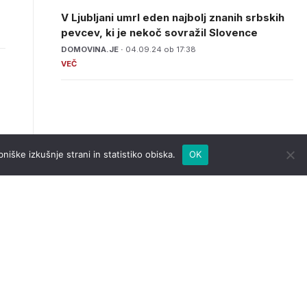
V Ljubljani umrl eden najbolj znanih srbskih
pevcev, ki je nekoč sovražil Slovence
DOMOVINA.JE ·
04.09.24 ob 17:38
niške izkušnje strani in statistiko obiska.
OK