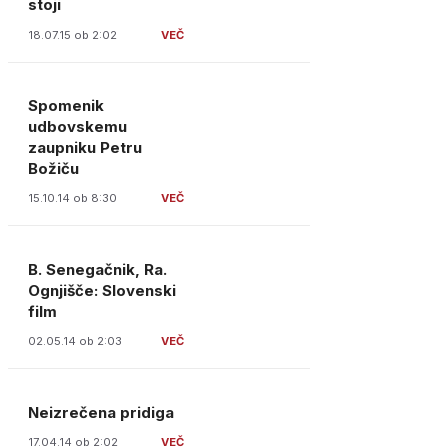
stoji
18.07.15 ob 2:02
Spomenik
udbovskemu
zaupniku Petru
Božiču
15.10.14 ob 8:30
B. Senegačnik, Ra.
Ognjišče: Slovenski
film
02.05.14 ob 2:03
Neizrečena pridiga
17.04.14 ob 2:02