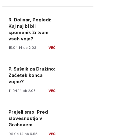
R. Dolinar, Pogledi:
Kaj naj bi bil
spomenik žrtvam
vseh vojn?
15.04.14 ob 2:03
P. Sušnik za Družino:
Začetek konca
vojne?
11.04.14 ob 2:03
Prejeli smo: Pred
slovesnostjo v
Grahovem
06.04.14 ob 9:58