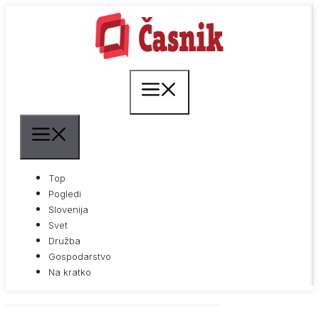
Skip
to
content
Menu
Menu
Top
Pogledi
Slovenija
Svet
Družba
Gospodarstvo
Na kratko