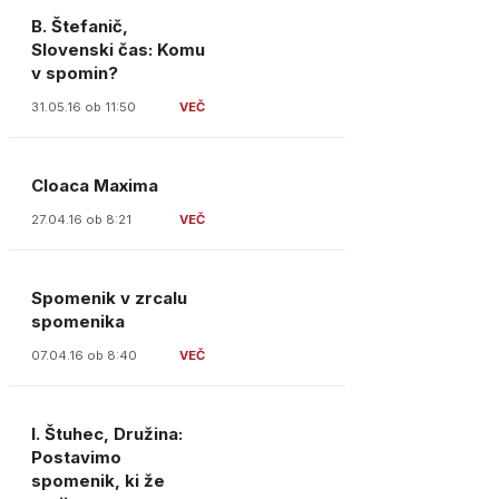
B. Štefanič,
Slovenski čas: Komu
v spomin?
31.05.16 ob 11:50
Cloaca Maxima
27.04.16 ob 8:21
Spomenik v zrcalu
spomenika
07.04.16 ob 8:40
I. Štuhec, Družina:
Postavimo
spomenik, ki že