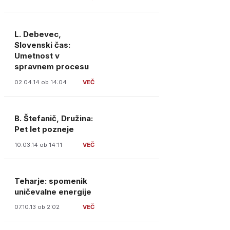
L. Debevec,
Slovenski čas:
Umetnost v
spravnem procesu
02.04.14 ob 14:04
B. Štefanič, Družina:
Pet let pozneje
10.03.14 ob 14:11
Teharje: spomenik
uničevalne energije
07.10.13 ob 2:02