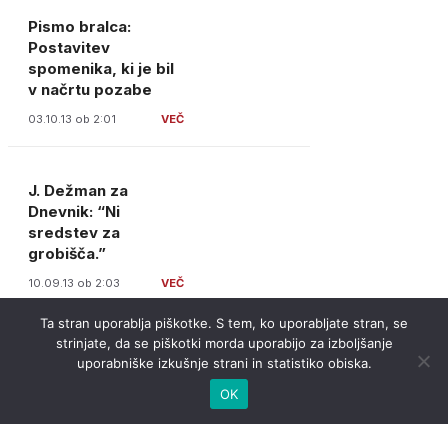
Pismo bralca:
Postavitev
spomenika, ki je bil
v načrtu pozabe
03.10.13 ob 2:01
J. Dežman za
Dnevnik: “Ni
sredstev za
grobišča.”
10.09.13 ob 2:03
Ta stran uporablja piškotke. S tem, ko uporabljate stran, se
strinjate, da se piškotki morda uporabijo za izboljšanje
uporabniške izkušnje strani in statistiko obiska.
OK