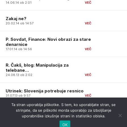
14.06.14 ob 2:01
Zakaj ne?
20.02.14 ob 14:57
P. Sovdat, Finance: Novi obrazi za stare
denarnice
17.01.14 ob 14:56
R. Čakš, blog: Manipulacija za
telebane…
24.08.13 ob 2:02
Utrinek: Slovenija potrebuje resnico
31.07.13 ob 9:57
Ta stran uporablja piškotke. S tem, ko uporabljate stran, se
strinjate, da se piškotki morda uporabijo za izboljšanje
uporabniške izkušnje strani in statistiko obiska.
OK