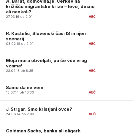
A. Barat, domovina.je: Cerkev na
križišču migrantske krize – levo, desno
ali naokoli?
27.03.16 ob 2:01
R. Kastelic, Slovenski čas: IS in njen
scenarij
03.02.16 ob 2:01
Moja mora obveljati, pa če vse vrag
vzame!
23.02.15 ob 8:35
Samo da ne vem
13.07.14 ob 16:30
J. Strgar: Smo kristjani ovce?
24.06.14 ob 2:03
Goldman Sachs, banka ali oligarh