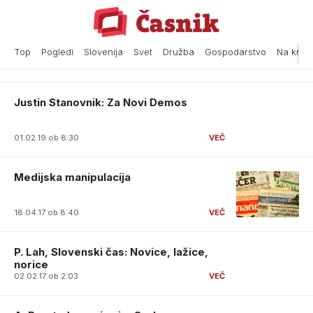
Skip
to
content
Top
Pogledi
Slovenija
Svet
Družba
Gospodarstvo
Na krat
Justin Stanovnik: Za Novi Demos
01.02.19 ob 8:30
Medijska manipulacija
18.04.17 ob 8:40
P. Lah, Slovenski čas: Novice, lažice,
norice
02.02.17 ob 2:03