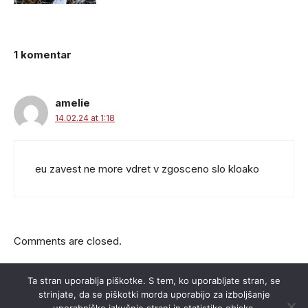
1 komentar
amelie
14.02.24 at 1:18
eu zavest ne more vdret v zgosceno slo kloako
Comments are closed.
Ta stran uporablja piškotke. S tem, ko uporabljate stran, se
strinjate, da se piškotki morda uporabijo za izboljšanje