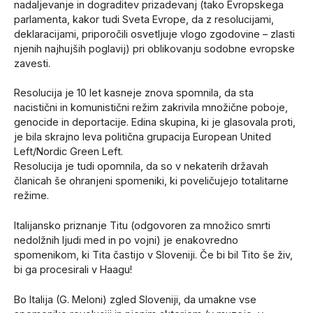
nadaljevanje in dograditev prizadevanj (tako Evropskega
parlamenta, kakor tudi Sveta Evrope, da z resolucijami,
deklaracijami, priporočili osvetljuje vlogo zgodovine – zlasti
njenih najhujših poglavij) pri oblikovanju sodobne evropske
zavesti.
Resolucija je 10 let kasneje znova spomnila, da sta
nacistični in komunistični režim zakrivila množične poboje,
genocide in deportacije. Edina skupina, ki je glasovala proti,
je bila skrajno leva politična grupacija European United
Left/Nordic Green Left.
Resolucija je tudi opomnila, da so v nekaterih državah
članicah še ohranjeni spomeniki, ki poveličujejo totalitarne
režime.
Italijansko priznanje Titu (odgovoren za množico smrti
nedolžnih ljudi med in po vojni) je enakovredno
spomenikom, ki Tita častijo v Sloveniji. Če bi bil Tito še živ,
bi ga procesirali v Haagu!
Bo Italija (G. Meloni) zgled Sloveniji, da umakne vse