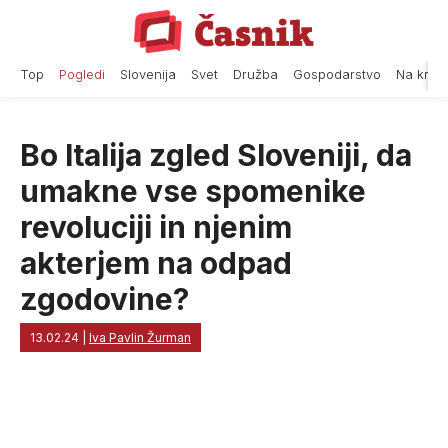
Skip
to
content
Top
Pogledi
Slovenija
Svet
Družba
Gospodarstvo
Na krat
Bo Italija zgled Sloveniji, da
umakne vse spomenike
revoluciji in njenim
akterjem na odpad
zgodovine?
13.02.24
|
Iva Pavlin Žurman