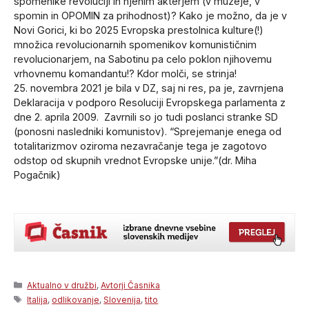
spomenike revoluciji in njenim akterjem (v muzeje, v
spomin in OPOMIN za prihodnost)? Kako je možno, da je v
Novi Gorici, ki bo 2025 Evropska prestolnica kulture(!)
množica revolucionarnih spomenikov komunističnim
revolucionarjem, na Sabotinu pa celo poklon njihovemu
vrhovnemu komandantu!? Kdor molči, se strinja!
25. novembra 2021 je bila v DZ, saj ni res, pa je, zavrnjena
Deklaracija v podporo Resoluciji Evropskega parlamenta z
dne 2. aprila 2009. Zavrnili so jo tudi poslanci stranke SD
(ponosni nasledniki komunistov). “Sprejemanje enega od
totalitarizmov oziroma nezavračanje tega je zagotovo
odstop od skupnih vrednot Evropske unije.”
(dr. Miha
Pogačnik)
Categories
Aktualno v družbi
,
Avtorji Časnika
Tags
Italija
,
odlikovanje
,
Slovenija
,
tito