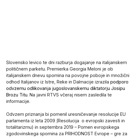
Slovensko levico te dni razburja dogajanje na italijanskem
političnem parketu. Premierka Georgia Meloni je ob
italijanskem dnevu spomina na povojne poboje in množični
odhod Italijanov iz Istre, Reke in Dalmacije izrazila
podporo
odvzemu odlikovanja jugoslovanskemu diktatorju Josipu
Brozu Titu.
Na javni RTVS včeraj nisem zasledila te
informacije.
Odvzem priznanja bi pomenil uresničevanje resolucije EU
parlamenta iz leta 2009
(
Resolucija o evropski zavesti in
totalitarizmu) in septembra 2019 – Pomen evropskega
zgodovinskega spomina za PRIHODNOST Evrope – gre za