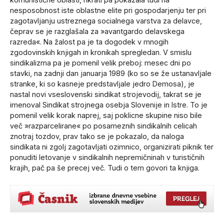
nesposobnost iste oblastne elite pri gospodarjenju ter pri
zagotavljanju ustreznega socialnega varstva za delavce,
čeprav se je razglašala za »avantgardo delavskega
razreda«. Na žalost pa je ta dogodek v mnogih
zgodovinskih knjigah in kronikah spregledan. V smislu
sindikalizma pa je pomenil velik preboj: mesec dni po
stavki, na zadnji dan januarja 1989 (ko so se že ustanavljale
stranke, ki so kasneje predstavljale jedro Demosa), je
nastal novi vseslovenski sindikat strojevodij, takrat se je
imenoval Sindikat strojnega osebja Slovenije in Istre. To je
pomenil velik korak naprej, saj poklicne skupine niso bile
več »razparcelirane« po posameznih sindikalnih celicah
znotraj tozdov, prav tako se je pokazalo, da naloga
sindikata ni zgolj zagotavljati ozimnico, organizirati piknik ter
ponuditi letovanje v sindikalnih nepremičninah v turističnih
krajih, pač pa še precej več. Tudi o tem govori ta knjiga.