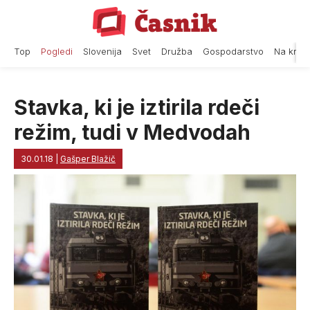
Skip
to
content
Top
Pogledi
Slovenija
Svet
Družba
Gospodarstvo
Na krat
Stavka, ki je iztirila rdeči
režim, tudi v Medvodah
30.01.18
|
Gašper Blažič