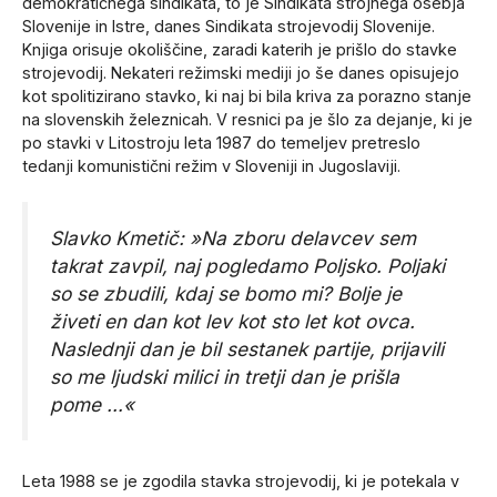
demokratičnega sindikata, to je Sindikata strojnega osebja
Slovenije in Istre, danes Sindikata strojevodij Slovenije.
Knjiga orisuje okoliščine, zaradi katerih je prišlo do stavke
strojevodij. Nekateri režimski mediji jo še danes opisujejo
kot spolitizirano stavko, ki naj bi bila kriva za porazno stanje
na slovenskih železnicah. V resnici pa je šlo za dejanje, ki je
po stavki v Litostroju leta 1987 do temeljev pretreslo
tedanji komunistični režim v Sloveniji in Jugoslaviji.
Slavko Kmetič: »Na zboru delavcev sem
takrat zavpil, naj pogledamo Poljsko. Poljaki
so se zbudili, kdaj se bomo mi? Bolje je
živeti en dan kot lev kot sto let kot ovca.
Naslednji dan je bil sestanek partije, prijavili
so me ljudski milici in tretji dan je prišla
pome …«
Leta 1988 se je zgodila stavka strojevodij, ki je potekala v