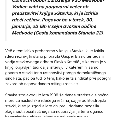
Območni odbor Združenja VSO Medvode-
Vodice vabi na pogovorni večer ob
predstavitvi knjige »Stavka, ki je iztirila
rdeči režim«. Pogovor bo v torek, 30.
januarja, ob 18h v sejni dvorani občine
Medvode (Cesta komandanta Staneta 22).
Več o tem lahko preberemo v knjigi »Stavka, ki je iztirila
rdeči režim«, ki sta jo pripravila Gašper Blažič ter tedanji
vodja stavkovnega odbora Slavko Kmetič , s katerim je v
knjigi objavljen tudi daljši intervju, v katerem ni samo
govora o stavki ter o ustanovitvi prvega demokratičnega
sindikata, pač pa tudi o tem, kako je ta sindikat prvi potegnil
zavoro ob napovedanem mitingu resnice.
Stavka strojevodij iz leta 1988 še danes predstavlja nočno
moro za naslednike rdečega režima, saj je po litostrojski
stavki, ki se je zgodila leto dni prej, dodatno razgalila
zlaganost socialističnega samoupravljanja ter aroganco
komunistične oblasti, hkrati pa pokazala tudi na