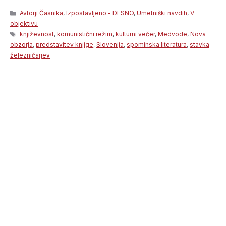
Categories
Avtorji Časnika
,
Izpostavljeno - DESNO
,
Umetniški navdih
,
V
objektivu
Tags
književnost
,
komunistični režim
,
kulturni večer
,
Medvode
,
Nova
obzorja
,
predstavitev knjige
,
Slovenija
,
spominska literatura
,
stavka
železničarjev