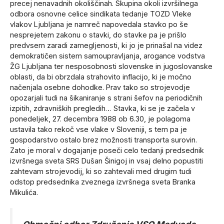
precej nenavadnih okoliščinah. Skupina okoli izvršilnega
odbora osnovne celice sindikata tedanje TOZD Vleke
vlakov Ljubljana je namreč napovedala stavko po še
nesprejetem zakonu o stavki, do stavke pa je prišlo
predvsem zaradi zamegljenosti, ki jo je prinašal na videz
demokratičen sistem samoupravljanja, arogance vodstva
ŽG Ljubljana ter nesposobnosti slovenske in jugoslovanske
oblasti, da bi obrzdala strahovito inflacijo, ki je močno
načenjala osebne dohodke. Prav tako so strojevodje
opozarjali tudi na šikaniranje s strani šefov na periodičnih
izpitih, zdravniških pregledih… Stavka, ki se je začela v
ponedeljek, 27. decembra 1988 ob 6.30, je polagoma
ustavila tako rekoč vse vlake v Sloveniji, s tem pa je
gospodarstvo ostalo brez možnosti transporta surovin.
Zato je moral v dogajanje poseči celo tedanji predsednik
izvršnega sveta SRS Dušan Šinigoj in vsaj delno popustiti
zahtevam strojevodij, ki so zahtevali med drugim tudi
odstop predsednika zveznega izvršnega sveta Branka
Mikulića.