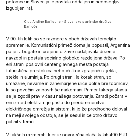
potomce in Slovenija je postala oddaljen in nedosegljiv
izgubljeni raj.
Club Andino Bariloche – Slovensko planinsko društvo
Bariloče
V 90-tih letih so se razmere v obeh državah temeljito
spremenile. Komunistični primež doma je popustil, Argentina
pa je iz bogate in urejene države nadaljevala drsenje
navzdol in postala socialno globoko razdeljena država. Po
eni strani poslovni center glavnega mesta postaja
futuristična prestolnica nebotičnikov zgrajenih iz jekla,
stekla in aluminija. Po drugi strani, le korak stran, so
umazane, nevarne in zanemarjene ulice polne brezdomcev,
ki so povečini za povrh še narkomani. Primer takega stanja
se je zgodil prav v času našega potovanja. Zaradi požara v
eni izmed elektrarn je prišlo do preobremenitve
električnega omrežja in sistem, ki je že predhodno deloval
na meji svojega obstoja, se je sesul in celotno državo
pahnil v temo.
V takšnih razmerah, kjer je povprečna plača kakih 400 EUR,