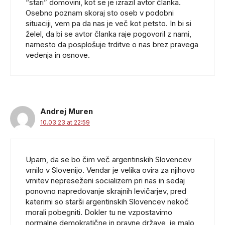
“stari” domovini, kot se je izrazil avtor članka.
Osebno poznam skoraj sto oseb v podobni
situaciji, vem pa da nas je več kot petsto. In bi si
želel, da bi se avtor članka raje pogovoril z nami,
namesto da posplošuje trditve o nas brez pravega
vedenja in osnove.
Andrej Muren
10.03.23 at 22:59
Upam, da se bo čim več argentinskih Slovencev
vrnilo v Slovenijo. Vendar je velika ovira za njihovo
vrnitev nepreseženi socializem pri nas in sedaj
ponovno napredovanje skrajnih levičarjev, pred
katerimi so starši argentinskih Slovencev nekoč
morali pobegniti. Dokler tu ne vzpostavimo
normalne demokratične in pravne države, je malo