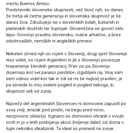
mestu Buenos Airesu.
Predstavniki slovenske skupnosti, več tisoč njih, so danes
že tretja ali četrta generacija in slovenska skupnost je še
danes živa. Združujejo se v slovenskih šolah, kulturnih in
planinskih društvih ter župnijah. Slovenščina se govori zelo
lepo. Govorijo pravilno slovensko, malce arhaično, a brez
srbohrvaških, nemških in angleških primesi.
Nekateri izmed njih so rojeni v Sloveniji, drugi spet Slovenije
niso videli, so rojeni Argentinci in jih s Slovenijo povezuje
hrepenenje številnih generacij. Prav vsi pa Slovenijo
dojemajo kot »
el paraiso perdido
«, izgubljeni raj. Vsaj sam
sem odnos videl kot tak in zdi se mi še najbolj pravilen, je
pa seveda to moj osebni pogled in pogled nekoga, ki
skupnost vidi od zunaj.
Največji del argentinskih Slovencev ni domovine zapustil po
svoji volji, ampak pod prisilo, na begu pred novo,
neizprosno oblastjo. Izgnanci so domovino ohranili v svojih
srcih in jo v letih prebijanja skozi življenje daleč od doma v
tujini nekoliko idealizirali. Ta ideal so prenesli na svoje