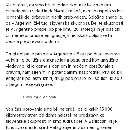
Kljub temu, da smo bili tri tedne »kot naviti« v svojem
prizadevanju videti in doživeti čim več, nam je uspelo videti
le manjši del države in njenih prebivalcev. Splošno znano je,
da v Argentini živi tudi slovenska skupnost. Del te skupnosti
je v Argentino prispel ob prelomu 20. stoletja in je klasični
primer ekonomske emigracije, ki je iskala boljši svet in
bežala pred revščino doma.
Drugi del pa je prispel v Argentino v času po drugi svetovni
vojni in je politična emigracija na begu pred komunistično
vladavino, ki je doma z ognjem in mečem obračunala s
pravimi, namišljenimi in potencialnimi nasprotniki. Prvi so bili
emigranti po lastni izbiri, drugi pod prisilo, bili s
o tisti, ki so si
z begom reševali glave.
Glavni trg v Bariločah
Ves čas potovanja smo bili na preži, da bi kakih 15.000
kilometrov stran od doma naleteli na predstavnike
slovenske skupnosti. In smo tudi uspeli. V Bariločah, ki je
turistično mesto sredi Patagonije, in v samem glavnem