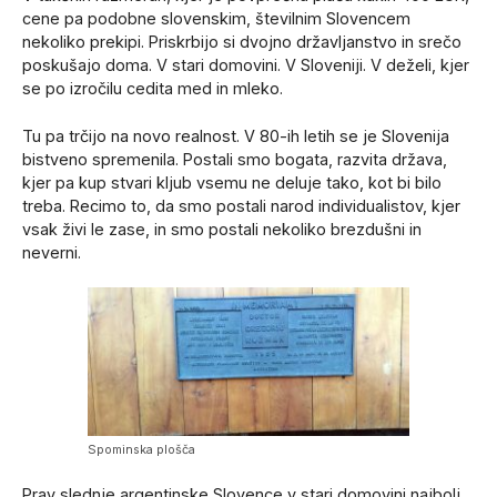
cene pa podobne slovenskim, številnim Slovencem
nekoliko prekipi. Priskrbijo si dvojno državljanstvo in srečo
poskušajo doma. V stari domovini. V Sloveniji. V deželi, kjer
se po izročilu cedita med in mleko.
Tu pa trčijo na novo realnost. V 80-ih letih se je Slovenija
bistveno spremenila. Postali smo bogata, razvita država,
kjer pa kup stvari kljub vsemu ne deluje tako, kot bi bilo
treba. Recimo to, da smo postali narod individualistov, kjer
vsak živi le zase, in smo postali nekoliko brezdušni in
neverni.
Spominska plošča
Prav slednje argentinske Slovence v stari domovini najbolj