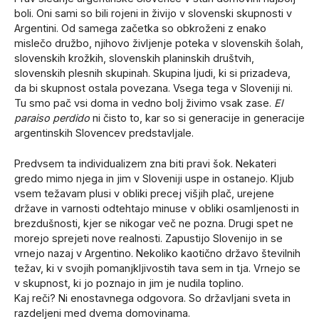
boli. Oni sami so bili rojeni in živijo v slovenski skupnosti v
Argentini. Od samega začetka so obkroženi z enako
mislečo družbo, njihovo življenje poteka v slovenskih šolah,
slovenskih krožkih, slovenskih planinskih društvih,
slovenskih plesnih skupinah. Skupina ljudi, ki si prizadeva,
da bi skupnost ostala povezana. Vsega tega v Sloveniji ni.
Tu smo pač vsi doma in vedno bolj živimo vsak zase.
El
paraiso perdido
ni čisto to, kar so si generacije in generacije
argentinskih Slovencev predstavljale.
Predvsem ta individualizem zna biti pravi šok. Nekateri
gredo mimo njega in jim v Sloveniji uspe in ostanejo. Kljub
vsem težavam plusi v obliki precej višjih plač, urejene
države in varnosti odtehtajo minuse v obliki osamljenosti in
brezdušnosti, kjer se nikogar več ne pozna. Drugi spet ne
morejo sprejeti nove realnosti. Zapustijo Slovenijo in se
vrnejo nazaj v Argentino. Nekoliko kaotično državo številnih
težav, ki v svojih pomanjkljivostih tava sem in tja. Vrnejo se
v skupnost, ki jo poznajo in jim je nudila toplino.
Kaj reči? Ni enostavnega odgovora. So državljani sveta in
razdeljeni med dvema domovinama.