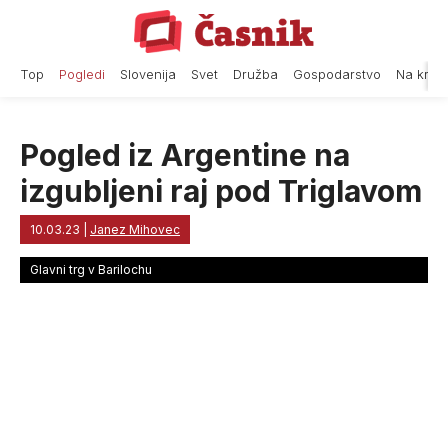
Skip
to
content
Top
Pogledi
Slovenija
Svet
Družba
Gospodarstvo
Na krat
Pogled iz Argentine na
izgubljeni raj pod Triglavom
10.03.23
|
Janez Mihovec
Glavni trg v Barilochu