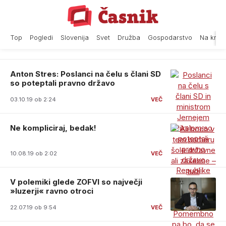
Skip
to
content
Top
Pogledi
Slovenija
Svet
Družba
Gospodarstvo
Na krat
Anton Stres: Poslanci na čelu s člani SD
so poteptali pravno državo
03.10.19 ob 2:24
Ne kompliciraj, bedak!
10.08.19 ob 2:02
V polemiki glede ZOFVI so največji
»luzerji« ravno otroci
22.07.19 ob 9:54