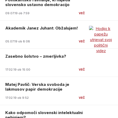
slovensko ustavno demokracijo
09.07.19 ob 7:59
Akademik Janez Juhant: Obžalujem!
05.07.19 ob 8:08
Zasebno šolstvo – zmerljivka?
17.02.19 ob 15:00
Matej Pavlič: Verska svoboda je
lakmusov papir demokracije
17.02.19 ob 9:52
Kako odpomoči slovenski intelektualni
nehigieni?