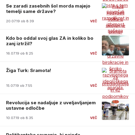
Se zaradi zasebnih šol morda majejo
temelji same države?
20.07.19 ob 8:39
Kdo bo oddal svoj glas ZA in koliko bo
zanj iztržil?
16.07.19 ob 8:25
Žiga Turk: Sramota!
15.07.19 ob 7:55
Revolucija se nadaljuje z uveljavljanjem
ustavne odločbe
10.07.19 ob 8:35
Politikantsko ravnanje, ki najeda