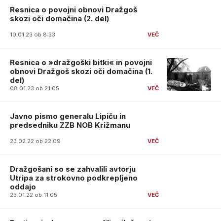
Resnica o povojni obnovi Dražgoš
skozi oči domačina (2. del)
10.01.23 ob 8:33
Resnica o »dražgoški bitki« in povojni
obnovi Dražgoš skozi oči domačina (1.
del)
08.01.23 ob 21:05
Javno pismo generalu Lipiču in
predsedniku ZZB NOB Križmanu
23.02.22 ob 22:09
Dražgošani so se zahvalili avtorju
Utripa za strokovno podkrepljeno
oddajo
23.01.22 ob 11:05