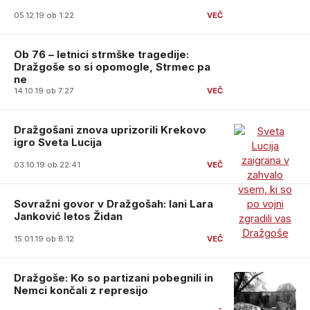
05.12.19 ob 1:22
Ob 76 – letnici strmške tragedije:
Dražgoše so si opomogle, Strmec pa
ne
14.10.19 ob 7:27
Dražgošani znova uprizorili Krekovo
igro Sveta Lucija
03.10.19 ob 22:41
Sovražni govor v Dražgošah: lani Lara
Janković letos Židan
15.01.19 ob 8:12
Dražgoše: Ko so partizani pobegnili in
Nemci končali z represijo