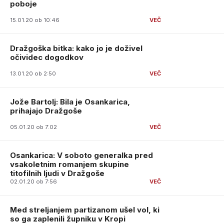
poboje
15.01.20 ob 10:46
Dražgoška bitka: kako jo je doživel
očividec dogodkov
13.01.20 ob 2:50
Jože Bartolj: Bila je Osankarica,
prihajajo Dražgoše
05.01.20 ob 7:02
Osankarica: V soboto generalka pred
vsakoletnim romanjem skupine
titofilnih ljudi v Dražgoše
02.01.20 ob 7:56
Med streljanjem partizanom ušel vol, ki
so ga zaplenili župniku v Kropi