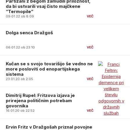
Partizani z begom zamudili priložnost,
da bi ustvarili vsaj čisto majčkene
“Termopile”
09.01.22 ob 8:09
Dolga senca Dražgoš
06.01.22 ob 23:10
Kučan se s svojo tovarišijo še vedno ne
more posloviti od enopartijskega
sistema
23.01.20 ob 2:05
Dimitrij Rupel: Fritzova izjava je
prirejena političnim potrebam
govornika
16.01.20 ob 22:52
Ervin Fritz v Dražgošah priznal povojne