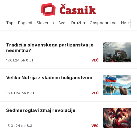
Skip
to
content
Top
Pogledi
Slovenija
Svet
Družba
Gospodarstvo
Na krat
Tradicija slovenskega partizanstva je
nesmrtna?
17.01.24 ob 8:31
Velika Nutrija z vladnim huliganstvom
16.01.24 ob 8:31
Sedmeroglavi zmaj revolucije
15.01.24 ob 8:31