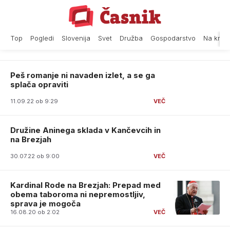
Skip
to
content
Top
Pogledi
Slovenija
Svet
Družba
Gospodarstvo
Na krat
Peš romanje ni navaden izlet, a se ga
splača opraviti
11.09.22 ob 9:29
Družine Aninega sklada v Kančevcih in
na Brezjah
30.07.22 ob 9:00
Kardinal Rode na Brezjah: Prepad med
obema taboroma ni nepremostljiv,
sprava je mogoča
16.08.20 ob 2:02