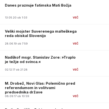
Danes praznuje fatimska Mati Božja
13.05.20 ob 1:03
Veliki mojster Suverenega malteškega
reda obiskal Slovenijo
28.06.19 ob 7:59
Nadškof msgr. Stanislav Zore: »Truplo
je težje od svinca.«
02.12.17 ob 21:28
M. Drobež, Novi Glas: Polemično pred
referendumom in volitvami
predsednika države
08.09.17 ob 10:59