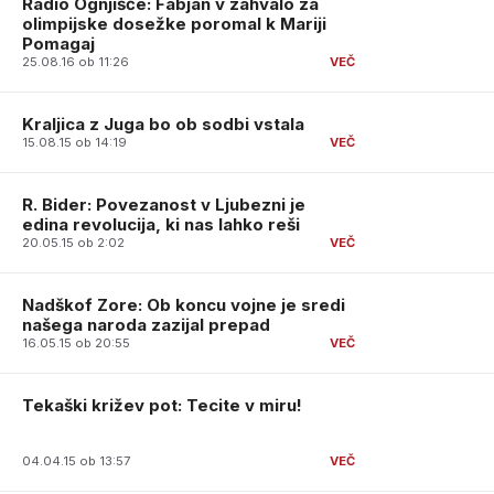
Radio Ognjišče: Fabjan v zahvalo za
olimpijske dosežke poromal k Mariji
Pomagaj
25.08.16 ob 11:26
Kraljica z Juga bo ob sodbi vstala
15.08.15 ob 14:19
R. Bider: Povezanost v Ljubezni je
edina revolucija, ki nas lahko reši
20.05.15 ob 2:02
Nadškof Zore: Ob koncu vojne je sredi
našega naroda zazijal prepad
16.05.15 ob 20:55
Tekaški križev pot: Tecite v miru!
04.04.15 ob 13:57