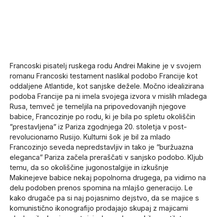
Francoski pisatelj ruskega rodu Andrei Makine je v svojem
romanu Francoski testament naslikal podobo Francije kot
oddaljene Atlantide, kot sanjske dežele. Močno idealizirana
podoba Francije pa ni imela svojega izvora v mislih mladega
Rusa, temveč je temeljila na pripovedovanjih njegove
babice, Francozinje po rodu, ki je bila po spletu okoliščin
”prestavljena” iz Pariza zgodnjega 20. stoletja v post-
revolucionarno Rusijo. Kulturni šok je bil za mlado
Francozinjo seveda nepredstavljiv in tako je ”buržuazna
eleganca” Pariza začela preraščati v sanjsko podobo. Kljub
temu, da so okoliščine jugonostalgije in izkušnje
Makinejeve babice nekaj popolnoma drugega, pa vidimo na
delu podoben prenos spomina na mlajšo generacijo. Le
kako drugače pa si naj pojasnimo dejstvo, da se majice s
komunistično ikonografijo prodajajo skupaj z majicami