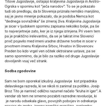
Titove Jugoslavije, ostajajo kraljevina Jugoslavija in Avstro-
Ogrska v spominu kot ”ječa narodov”. To se je pokazalo
tudi ob predlogu, da bi Slovenija priznala nemško manjšino,
saj je javno mnenje pokazalo, da je podoba Nemca kot
”dednega sovražnika” še zmeraj živa. Kraljevina Jugoslavija
je sicer v ljudskem spominu zapisana nekoliko bolje, pa še
to najverjetneje zato, ker je iz njega izrinjena. Pri vsem tem
pa je praktično irelevantno, da se je takrat ime Slovenci
prvič pojavilo med imeni uradne državne tvorbe in sicer v
prvotnem imenu Kraljevina Srbov, Hrvatov in Slovencev.
Preden bo kdo vrgel ven očitek oktroirane ustave, pa se
samo spomnimo, da je bilo za razliko od druge Jugoslavije
dovoljenih vsaj več strank.
Sodba zgodovine
Sam ne bom oporekal izkušnji Jugoslavije kot pripadnika
delavskega razreda, ki se nikoli ni zanimal za politiko. Josip
Broz Tito je namreč odlično razumel načelo ”kruha in iger”. A
vendar ob tem ne smemo pozabiti razredne revolucije, ki
je narodu odsekala glavo, povojnih pobojev in odrekanja
pravice do groba, izgona nemške manjšine, zaplembe