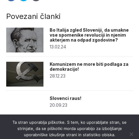
Povezani članki
Bo Italija zgled Sloveniji, da umakne
vse spomenike revoluciji in njenim
akterjem na odpad zgodovine?
13.02.24
Komunizem ne more biti podlaga za
demokracijo!
28.12.23
Slovenci raus!
20.09.23
Ta stran uporablja piškotke. S tem, ko uporabljate stran, se
strinjate, da se piškotki morda uporabijo za izboljšanje
uporabniške izkušnje strani in statistiko obiska.