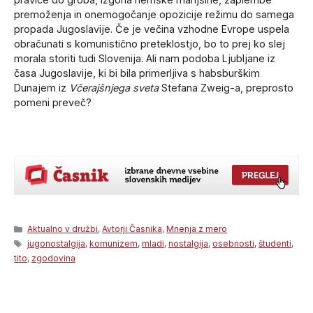
premoženja in onemogočanje opozicije režimu do samega
propada Jugoslavije. Če je večina vzhodne Evrope uspela
obračunati s komunistično preteklostjo, bo to prej ko slej
morala storiti tudi Slovenija. Ali nam podoba Ljubljane iz
časa Jugoslavije, ki bi bila primerljiva s habsburškim
Dunajem iz
Včerajšnjega sveta
Stefana Zweig-a, preprosto
pomeni preveč?
Categories
Aktualno v družbi
,
Avtorji Časnika
,
Mnenja z mero
Tags
jugonostalgija
,
komunizem
,
mladi
,
nostalgija
,
osebnosti
,
študenti
,
tito
,
zgodovina