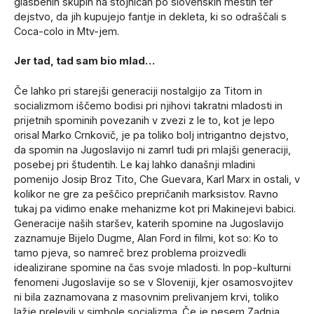
glasbenih skupin na stojnicah po slovenskih mestih ter
dejstvo, da jih kupujejo fantje in dekleta, ki so odraščali s
Coca-colo in Mtv-jem.
Jer tad, tad sam bio mlad…
Če lahko pri starejši generaciji nostalgijo za Titom in
socializmom iščemo bodisi pri njihovi takratni mladosti in
prijetnih spominih povezanih v zvezi z le to, kot je lepo
orisal Marko Crnkovič, je pa toliko bolj intrigantno dejstvo,
da spomin na Jugoslavijo ni zamrl tudi pri mlajši generaciji,
posebej pri študentih. Le kaj lahko današnji mladini
pomenijo Josip Broz Tito, Che Guevara, Karl Marx in ostali, v
kolikor ne gre za peščico prepričanih marksistov. Ravno
tukaj pa vidimo enake mehanizme kot pri Makinejevi babici.
Generacije naših staršev, katerih spomine na Jugoslavijo
zaznamuje Bijelo Dugme, Alan Ford in filmi, kot so: Ko to
tamo pjeva, so namreč brez problema proizvedli
idealizirane spomine na čas svoje mladosti. In pop-kulturni
fenomeni Jugoslavije so se v Sloveniji, kjer osamosvojitev
ni bila zaznamovana z masovnim prelivanjem krvi, toliko
lažje prelevili v simbole socializma. Če je pesem Zadnja