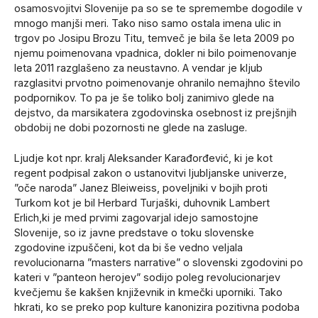
osamosvojitvi Slovenije pa so se te spremembe dogodile v
mnogo manjši meri. Tako niso samo ostala imena ulic in
trgov po Josipu Brozu Titu, temveč je bila še leta 2009 po
njemu poimenovana vpadnica, dokler ni bilo poimenovanje
leta 2011 razglašeno za neustavno. A vendar je kljub
razglasitvi prvotno poimenovanje ohranilo nemajhno število
podpornikov. To pa je še toliko bolj zanimivo glede na
dejstvo, da marsikatera zgodovinska osebnost iz prejšnjih
obdobij ne dobi pozornosti ne glede na zasluge.
Ljudje kot npr. kralj Aleksander Karađorđević, ki je kot
regent podpisal zakon o ustanovitvi ljubljanske univerze,
”oče naroda” Janez Bleiweiss, poveljniki v bojih proti
Turkom kot je bil Herbard Turjaški, duhovnik Lambert
Erlich,ki je med prvimi zagovarjal idejo samostojne
Slovenije, so iz javne predstave o toku slovenske
zgodovine izpuščeni, kot da bi še vedno veljala
revolucionarna ”masters narrative” o slovenski zgodovini po
kateri v ”panteon herojev” sodijo poleg revolucionarjev
kvečjemu še kakšen književnik in kmečki uporniki. Tako
hkrati, ko se preko pop kulture kanonizira pozitivna podoba