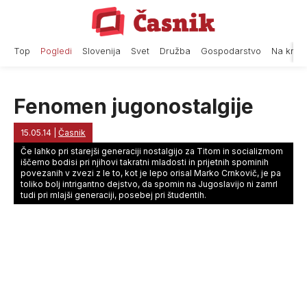
Skip
to
content
Top
Pogledi
Slovenija
Svet
Družba
Gospodarstvo
Na krat
Fenomen jugonostalgije
15.05.14
|
Časnik
Če lahko pri starejši generaciji nostalgijo za Titom in socializmom
iščemo bodisi pri njihovi takratni mladosti in prijetnih spominih
povezanih v zvezi z le to, kot je lepo orisal Marko Crnkovič, je pa
toliko bolj intrigantno dejstvo, da spomin na Jugoslavijo ni zamrl
tudi pri mlajši generaciji, posebej pri študentih.