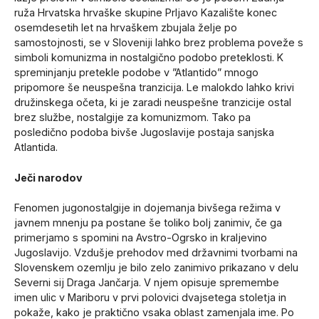
ruža Hrvatska hrvaške skupine Prljavo Kazalište konec
osemdesetih let na hrvaškem zbujala želje po
samostojnosti, se v Sloveniji lahko brez problema poveže s
simboli komunizma in nostalgično podobo preteklosti. K
spreminjanju pretekle podobe v ”Atlantido” mnogo
pripomore še neuspešna tranzicija. Le malokdo lahko krivi
družinskega očeta, ki je zaradi neuspešne tranzicije ostal
brez službe, nostalgije za komunizmom. Tako pa
posledično podoba bivše Jugoslavije postaja sanjska
Atlantida.
Ječi narodov
Fenomen jugonostalgije in dojemanja bivšega režima v
javnem mnenju pa postane še toliko bolj zanimiv, če ga
primerjamo s spomini na Avstro-Ogrsko in kraljevino
Jugoslavijo. Vzdušje prehodov med državnimi tvorbami na
Slovenskem ozemlju je bilo zelo zanimivo prikazano v delu
Severni sij Draga Jančarja. V njem opisuje spremembe
imen ulic v Mariboru v prvi polovici dvajsetega stoletja in
pokaže, kako je praktično vsaka oblast zamenjala ime. Po