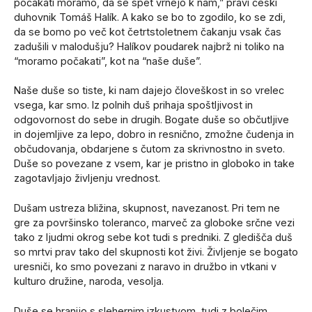
počakati moramo, da se spet vrnejo k nam,” pravi češki
duhovnik Tomáš Halík. A kako se bo to zgodilo, ko se zdi,
da se bomo po več kot četrtstoletnem čakanju vsak čas
zadušili v malodušju? Halíkov poudarek najbrž ni toliko na
“moramo počakati”, kot na “naše duše”.
Naše duše so tiste, ki nam dajejo človeškost in so vrelec
vsega, kar smo. Iz polnih duš prihaja spoštljivost in
odgovornost do sebe in drugih. Bogate duše so občutljive
in dojemljive za lepo, dobro in resnično, zmožne čudenja in
občudovanja, obdarjene s čutom za skrivnostno in sveto.
Duše so povezane z vsem, kar je pristno in globoko in take
zagotavljajo življenju vrednost.
Dušam ustreza bližina, skupnost, navezanost. Pri tem ne
gre za površinsko toleranco, marveč za globoke srčne vezi
tako z ljudmi okrog sebe kot tudi s predniki. Z gledišča duš
so mrtvi prav tako del skupnosti kot živi. Življenje se bogato
uresniči, ko smo povezani z naravo in družbo in vtkani v
kulturo družine, naroda, vesolja.
Duše se hranijo s slehernim izkustvom, tudi z bolečim.