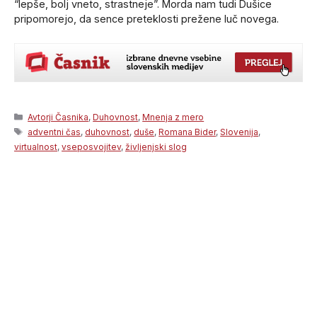
“lepše, bolj vneto, strastneje”. Morda nam tudi Dušice
pripomorejo, da sence preteklosti prežene luč novega.
Categories
Avtorji Časnika
,
Duhovnost
,
Mnenja z mero
Tags
adventni čas
,
duhovnost
,
duše
,
Romana Bider
,
Slovenija
,
virtualnost
,
vseposvojitev
,
življenjski slog