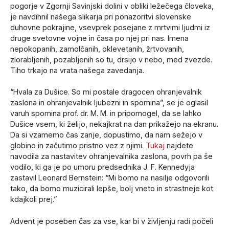
pogorje v Zgornji Savinjski dolini v obliki ležečega človeka,
je navdihnil našega slikarja pri ponazoritvi slovenske
duhovne pokrajine, vsevprek posejane z mrtvimi ljudmi iz
druge svetovne vojne in časa po njej pri nas. Imena
nepokopanih, zamolčanih, oklevetanih, žrtvovanih,
zlorabljenih, pozabljenih so tu, drsijo v nebo, med zvezde.
Tiho trkajo na vrata našega zavedanja.
“Hvala za Dušice. So mi postale dragocen ohranjevalnik
zaslona in ohranjevalnik ljubezni in spomina”, se je oglasil
varuh spomina prof. dr. M. M. in pripomogel, da se lahko
Dušice vsem, ki želijo, nekajkrat na dan prikažejo na ekranu.
Da si vzamemo čas zanje, dopustimo, da nam sežejo v
globino in začutimo pristno vez z njimi.
Tukaj
najdete
navodila za nastavitev ohranjevalnika zaslona, povrh pa še
vodilo, ki ga je po umoru predsednika J. F. Kennedyja
zastavil Leonard Bernstein: “Mi bomo na nasilje odgovorili
tako, da bomo muzicirali lepše, bolj vneto in strastneje kot
kdajkoli prej.”
Advent je poseben čas za vse, kar bi v življenju radi počeli