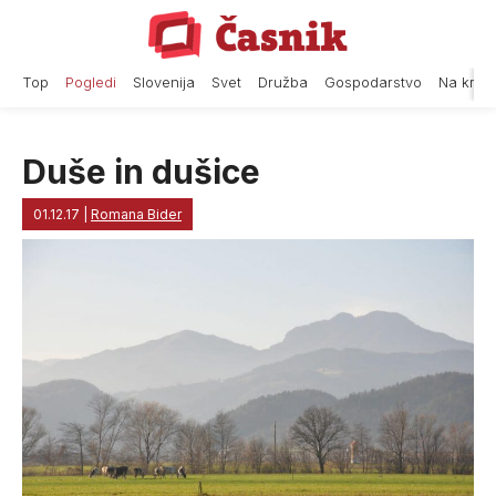
Skip
to
content
Top
Pogledi
Slovenija
Svet
Družba
Gospodarstvo
Na krat
Duše in dušice
01.12.17
|
Romana Bider