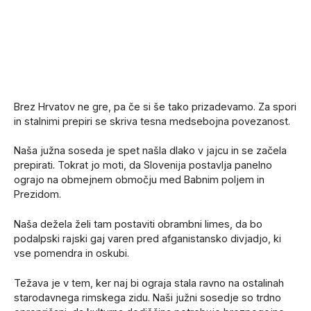
Brez Hrvatov ne gre, pa če si še tako prizadevamo. Za spori
in stalnimi prepiri se skriva tesna medsebojna povezanost.
Naša južna soseda je spet našla dlako v jajcu in se začela
prepirati. Tokrat jo moti, da Slovenija postavlja panelno
ograjo na obmejnem območju med Babnim poljem in
Prezidom.
Naša dežela želi tam postaviti obrambni limes, da bo
podalpski rajski gaj varen pred afganistansko divjadjo, ki
vse pomendra in oskubi.
Težava je v tem, ker naj bi ograja stala ravno na ostalinah
starodavnega rimskega zidu. Naši južni sosedje so trdno