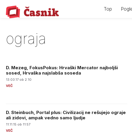
Skip
Top
Pogle
to
content
ograja
D. Mezeg, FokusPokus: Hrvaški Mercator najboljši
sosed, Hrvaška najslabša soseda
13.03.17 ob 2:10
D. Steinbuch, Portal plus: Civilizacij ne rešujejo ograje
ali zidovi, ampak vedno samo ljudje
11.11.15 ob 11:57