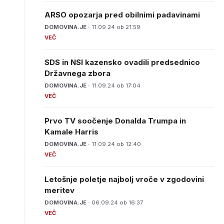
ARSO opozarja pred obilnimi padavinami
DOMOVINA.JE ·
11.09.24 ob 21:59
SDS in NSI kazensko ovadili predsednico
Državnega zbora
DOMOVINA.JE ·
11.09.24 ob 17:04
Prvo TV soočenje Donalda Trumpa in
Kamale Harris
DOMOVINA.JE ·
11.09.24 ob 12:40
Letošnje poletje najbolj vroče v zgodovini
meritev
DOMOVINA.JE ·
06.09.24 ob 16:37