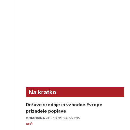
Na kratko
Države srednje in vzhodne Evrope
prizadele poplave
DOMOVINA.JE ·
16.09.24 ob 1:35