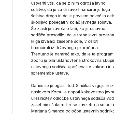
ustvariti vtis, da se z njim ogroža javno
šolstvo, da je za državo financiranje tega
šolstva drago in da je povsem odveč in cel
škodljivo posegati v kolač javnega šolstva.
Še zlasti je završalo lani, ko je ustavno
sodišče presodilo, da je treba javni progra
ki ga izvajajo zasebne šole, v celoti
financirati iz državnega proračuna.
Trenutno je namreč tako, da je ta program
zboru je bila ustanovljena strokovna skupin
ustavnega sodišča upoštevati v zakonu in vse
spremembe ustave.
Danes se je oglasil tudi Sindikat vzgoje in i
naslovom Komu je napoti kakovostno javno š
uresničitev odločbe ustavnega sodišča vodi
zasebnimi šolami, ter se zavzeli, da se odl
Marjana Šimenca odločba ustavnih sodnikov