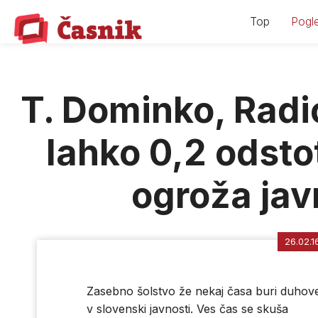
Skip
Top
Pogle
to
content
T. Dominko, Radio
lahko 0,2 odsto
ogroža jav
26.02.1
Zasebno šolstvo že nekaj časa buri duhov
v slovenski javnosti. Ves čas se skuša