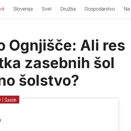
di
Slovenija
Svet
Družba
Gospodarstvo
Na 
 Ognjišče: Ali res
tka zasebnih šol
no šolstvo?
6
|
Časnik
e