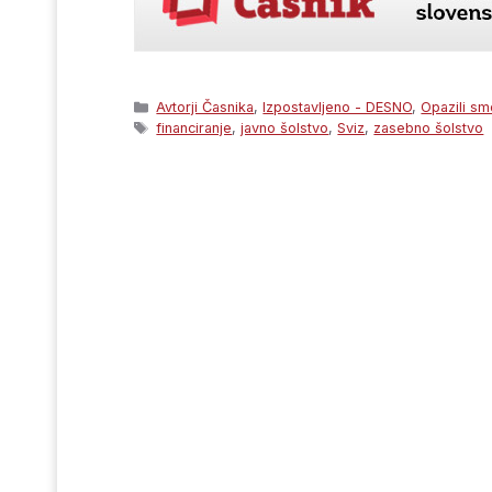
Categories
Avtorji Časnika
,
Izpostavljeno - DESNO
,
Opazili sm
Tags
financiranje
,
javno šolstvo
,
Sviz
,
zasebno šolstvo