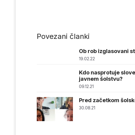
Povezani članki
Ob rob izglasovani s
19.02.22
Kdo nasprotuje slove
javnem šolstvu?
09.12.21
Pred začetkom šolsk
30.08.21