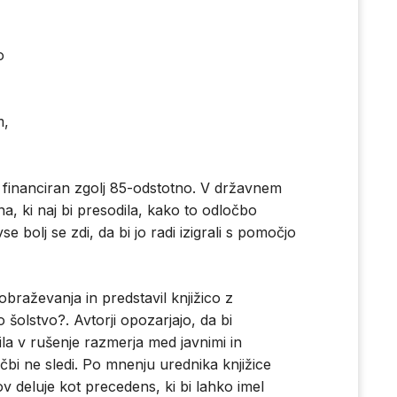
o
m,
 financiran zgolj 85-odstotno. V državnem
a, ki naj bi presodila, kako to odločbo
 bolj se zdi, da bi jo radi izigrali s pomočjo
zobraževanja in predstavil knjižico z
olstvo?. Avtorji opozarjajo, da bi
la v rušenje razmerja med javnimi in
očbi ne sledi. Po mnenju urednika knjižice
 deluje kot precedens, ki bi lahko imel