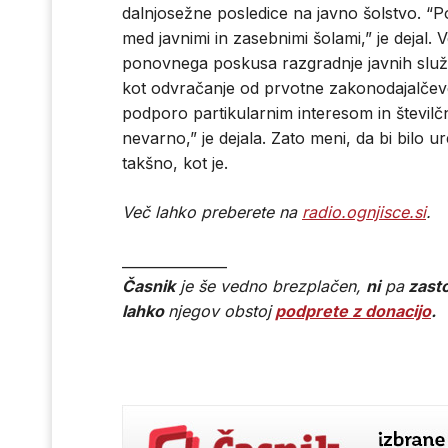
dalnjosežne posledice na javno šolstvo. “
med javnimi in zasebnimi šolami,” je dejal
ponovnega poskusa razgradnje javnih služ
kot odvračanje od prvotne zakonodajalčev
podporo partikularnim interesom in številč
nevarno,” je dejala. Zato meni, da bi bilo ur
takšno, kot je.
Več lahko preberete na
radio.ognjisce.si
.
_______________
Časnik
je še vedno brezplačen,
ni
pa
zasto
lahko
njegov obstoj
podprete z donacijo
.