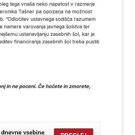
Poleg tega vnaša neko napetost v razmerje
. Veronika Tašner pa opozarja na možnost
b. “Odločitev ustavnega sodišča razumem
e namere varovanja javnega šolstva ter
nejšemu ustanavljanju zasebnih šol, kar je
editev financiranja zasebnih šol treba pustiti
nj in ne poceni. Če hočete in zmorete,