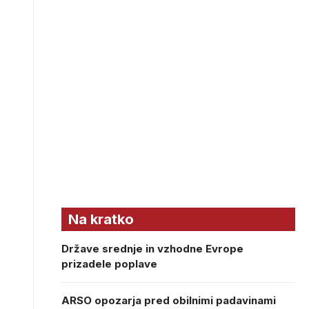
Na kratko
Države srednje in vzhodne Evrope
prizadele poplave
ARSO opozarja pred obilnimi padavinami