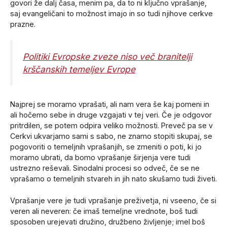
govori že dalj časa, menim pa, da to ni ključno vprašanje,
saj evangeličani to možnost imajo in so tudi njihove cerkve
prazne.
Politiki Evropske zveze niso več branitelji
krščanskih temeljev Evrope
Najprej se moramo vprašati, ali nam vera še kaj pomeni in
ali hočemo sebe in druge vzgajati v tej veri. Če je odgovor
pritrdilen, se potem odpira veliko možnosti. Preveč pa se v
Cerkvi ukvarjamo sami s sabo, ne znamo stopiti skupaj, se
pogovoriti o temeljnih vprašanjih, se zmeniti o poti, ki jo
moramo ubrati, da bomo vprašanje širjenja vere tudi
ustrezno reševali. Sinodalni procesi so odveč, če se ne
vprašamo o temeljnih stvareh in jih nato skušamo tudi živeti.
Vprašanje vere je tudi vprašanje preživetja, ni vseeno, če si
veren ali neveren: če imaš temeljne vrednote, boš tudi
sposoben urejevati družino, družbeno življenje; imel boš