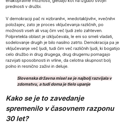
enakopravne možnosti, gledajo kot na izgubo svojih
prednosti v družbi.
V demokraciji pač ni »izbranih«, »nedotakljivih«, »večnih«
položajev, zato je proces vključevanja različnih, po
možnosti vseh ali vsaj čim več ljudi zelo zahteven.
Polpretekla oblast je izključevala, le eni so smeli vladati,
sodelovanje drugih je bilo nasilno zatrto. Demokracija pa je
vključevanje več ljudi, tudi čim več različnih ljudi, ki bogatijo
celo družbo in drug drugega, drug drugemu pomagajo
razvijati sposobnosti in vrline, da celotna skupnost bolj
polno in resnično zaživi in deluje.
Slovenska državna misel se je najbolj razvijala v
zdomstvu, a tudi doma je tlelo upanje
Kako se je to zavedanje
spremenilo v časovnem razponu
30 let?