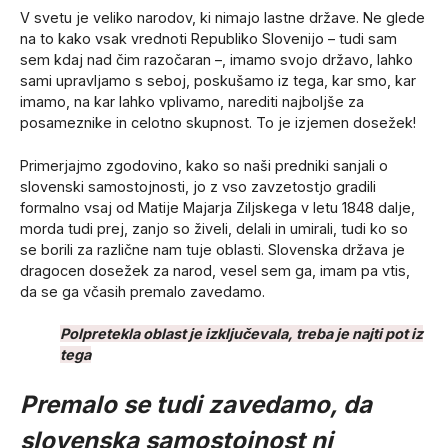
V svetu je veliko narodov, ki nimajo lastne države. Ne glede
na to kako vsak vrednoti Republiko Slovenijo – tudi sam
sem kdaj nad čim razočaran –, imamo svojo državo, lahko
sami upravljamo s seboj, poskušamo iz tega, kar smo, kar
imamo, na kar lahko vplivamo, narediti najboljše za
posameznike in celotno skupnost. To je izjemen dosežek!
Primerjajmo zgodovino, kako so naši predniki sanjali o
slovenski samostojnosti, jo z vso zavzetostjo gradili
formalno vsaj od Matije Majarja Ziljskega v letu 1848 dalje,
morda tudi prej, zanjo so živeli, delali in umirali, tudi ko so
se borili za različne nam tuje oblasti. Slovenska država je
dragocen dosežek za narod, vesel sem ga, imam pa vtis,
da se ga včasih premalo zavedamo.
Polpretekla oblast je izključevala, treba je najti pot iz
tega
Premalo se tudi zavedamo, da
slovenska samostojnost ni