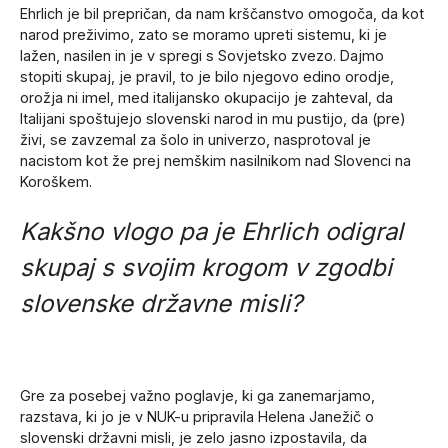
Ehrlich je bil prepričan, da nam krščanstvo omogoča, da kot
narod preživimo, zato se moramo upreti sistemu, ki je
lažen, nasilen in je v spregi s Sovjetsko zvezo. Dajmo
stopiti skupaj, je pravil, to je bilo njegovo edino orodje,
orožja ni imel, med italijansko okupacijo je zahteval, da
Italijani spoštujejo slovenski narod in mu pustijo, da (pre)
živi, se zavzemal za šolo in univerzo, nasprotoval je
nacistom kot že prej nemškim nasilnikom nad Slovenci na
Koroškem.
Kakšno vlogo pa je Ehrlich odigral
skupaj s svojim krogom v zgodbi
slovenske državne misli?
Gre za posebej važno poglavje, ki ga zanemarjamo,
razstava, ki jo je v NUK-u pripravila Helena Janežič o
slovenski državni misli, je zelo jasno izpostavila, da