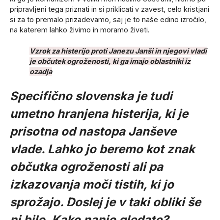
pripravljeni tega priznati in si priklicati v zavest, celo kristjani
si za to premalo prizadevamo, saj je to naše edino izročilo,
na katerem lahko živimo in moramo živeti.
Vzrok za histerijo proti Janezu Janši in njegovi vladi
je občutek ogroženosti, ki ga imajo oblastniki iz
ozadja
Specifično slovenska je tudi
umetno hranjena histerija, ki je
prisotna od nastopa Janševe
vlade. Lahko jo beremo kot znak
občutka ogroženosti ali pa
izkazovanja moči tistih, ki jo
sprožajo. Doslej je v taki obliki še
ni bilo. Kako nanjo gledate?