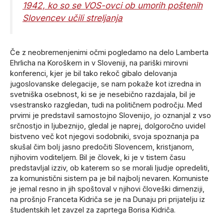
1942, ko so se VOS-ovci ob umorih poštenih
Slovencev učili streljanja
Če z neobremenjenimi očmi pogledamo na delo Lamberta
Ehrlicha na Koroškem in v Sloveniji, na pariški mirovni
konferenci, kjer je bil tako rekoč gibalo delovanja
jugoslovanske delegacije, se nam pokaže kot izredna in
svetniška osebnost, ki se je nesebično razdajala, bil je
vsestransko razgledan, tudi na političnem področju. Med
prvimi je predstavil samostojno Slovenijo, jo oznanjal z vso
srčnostjo in ljubeznijo, gledal je naprej, dolgoročno uvidel
bistveno več kot njegovi sodobniki, svoja spoznanja pa
skušal čim bolj jasno predočiti Slovencem, kristjanom,
njihovim voditeljem. Bil je človek, ki je v tistem času
predstavljal izziv, ob katerem so se morali ljudje opredeliti,
za komunistični sistem pa je bil najbolj nevaren. Komuniste
je jemal resno in jih spoštoval v njihovi človeški dimenziji,
na prošnjo Franceta Kidriča se je na Dunaju pri prijatelju iz
študentskih let zavzel za zaprtega Borisa Kidriča.