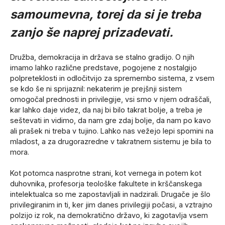
samoumevna, torej da si je treba
zanjo še naprej prizadevati.
Družba, demokracija in država se stalno gradijo. O njih
imamo lahko različne predstave, pogojene z nostalgijo
polpreteklosti in odločitvijo za spremembo sistema, z vsem
se kdo še ni sprijaznil: nekaterim je prejšnji sistem
omogočal prednosti in privilegije, vsi smo v njem odraščali,
kar lahko daje videz, da naj bi bilo takrat bolje, a treba je
seštevati in vidimo, da nam gre zdaj bolje, da nam po kavo
ali prašek ni treba v tujino. Lahko nas vežejo lepi spomini na
mladost, a za drugorazredne v takratnem sistemu je bila to
mora.
Kot potomca nasprotne strani, kot vernega in potem kot
duhovnika, profesorja teološke fakultete in krščanskega
intelektualca so me zapostavljali in nadzirali. Drugače je šlo
privilegiranim in ti, ker jim danes privilegiji počasi, a vztrajno
polzijo iz rok, na demokratično državo, ki zagotavlja vsem