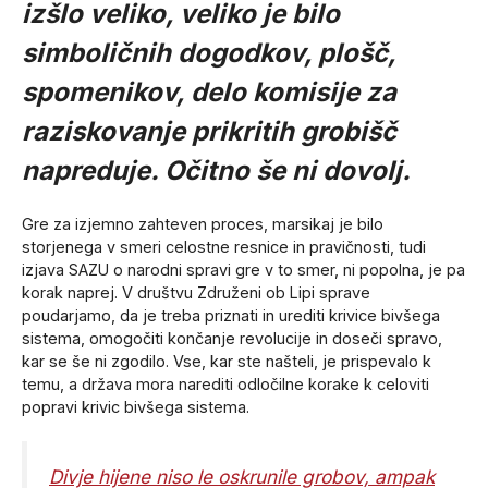
izšlo veliko, veliko je bilo
simboličnih dogodkov, plošč,
spomenikov, delo komisije za
raziskovanje prikritih grobišč
napreduje. Očitno še ni dovolj.
Gre za izjemno zahteven proces, marsikaj je bilo
storjenega v smeri celostne resnice in pravičnosti, tudi
izjava SAZU o narodni spravi gre v to smer, ni popolna, je pa
korak naprej. V društvu Združeni ob Lipi sprave
poudarjamo, da je treba priznati in urediti krivice bivšega
sistema, omogočiti končanje revolucije in doseči spravo,
kar se še ni zgodilo. Vse, kar ste našteli, je prispevalo k
temu, a država mora narediti odločilne korake k celoviti
popravi krivic bivšega sistema.
Divje hijene niso le oskrunile grobov, ampak