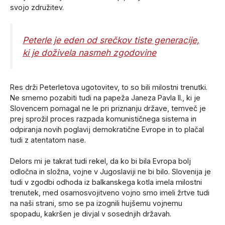
svojo združitev.
Peterle je eden od srečkov tiste generacije,
ki je doživela nasmeh zgodovine
Res drži Peterletova ugotovitev, to so bili milostni trenutki.
Ne smemo pozabiti tudi na papeža Janeza Pavla II., ki je
Slovencem pomagal ne le pri priznanju države, temveč je
prej sprožil proces razpada komunističnega sistema in
odpiranja novih poglavij demokratične Evrope in to plačal
tudi z atentatom nase.
Delors mi je takrat tudi rekel, da ko bi bila Evropa bolj
odločna in složna, vojne v Jugoslaviji ne bi bilo. Slovenija je
tudi v zgodbi odhoda iz balkanskega kotla imela milostni
trenutek, med osamosvojitveno vojno smo imeli žrtve tudi
na naši strani, smo se pa izognili hujšemu vojnemu
spopadu, kakršen je divjal v sosednjih državah.