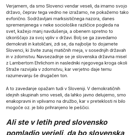
Verjamem, da smo Slovenci vendar veseli, da imamo svojo
državo, čeprav tega vedno ne izražamo, ne pokažemo tako
evforično. Sodržavljani marksističnega nazora, danes
spremenjenega v neke sociološke različice pogleda na
svet, kažejo manj navdušenja, a obenem spretno to
izkoriščajo za svoj vpliv v državi. Bolj se ga zavedamo
demokrati in katoličani, zdi se, da najbolje to dojamete
Slovenci, ki živite zunaj matičnih meja, v sosednjih državah
in v zdomstvu. Navsezadnje se je slovenska državna misel
z Lambertom Ehrlichom in nasledniki njegovega kroga okoli
Straže razvijala v zdomstvu, kar verjetno daje temu
razumevanju še drugačen ton.
A to zavedanje opažam tudi v Sloveniji. V demokratičnih
idejnih skupinah smo veseli, da lahko javno delujemo, smo
enakopravni in vplivamo na družbo, kar v preteklosti ni bilo
mogoče oz. je bilo prihranjeno le peščici.
Ali ste v letih pred slovensko
pomladjo verjeli, da bo slovenska