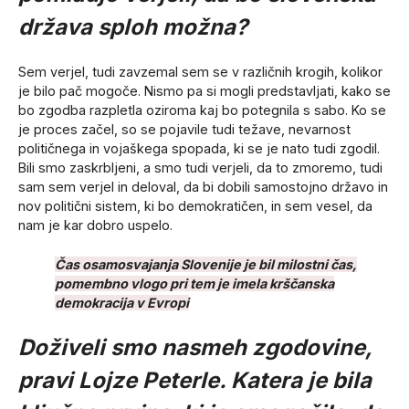
država sploh možna?
Sem verjel, tudi zavzemal sem se v različnih krogih, kolikor
je bilo pač mogoče. Nismo pa si mogli predstavljati, kako se
bo zgodba razpletla oziroma kaj bo potegnila s sabo. Ko se
je proces začel, so se pojavile tudi težave, nevarnost
političnega in vojaškega spopada, ki se je nato tudi zgodil.
Bili smo zaskrbljeni, a smo tudi verjeli, da to zmoremo, tudi
sam sem verjel in deloval, da bi dobili samostojno državo in
nov politični sistem, ki bo demokratičen, in sem vesel, da
nam je kar dobro uspelo.
Čas osamosvajanja Slovenije je bil milostni čas,
pomembno vlogo pri tem je imela krščanska
demokracija v Evropi
Doživeli smo nasmeh zgodovine,
pravi Lojze Peterle. Katera je bila