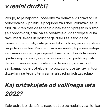
v realni družbi?
Res je, to je naporno, posebno za delavce v zdravstvu in
odločevalce v politiki, a pogubno za žrtve. Pokazalo se je
tudi, da v teh treh desetletjih o nekaterih vprašanjih nismo
še spregovorili, zdaj pa se postavljajo v ospredje tudi na
ravni medijskega in političnega diskurza, tako da ne
moremo mimo njih, zato je vse tako žolčno, po drugi strani
pa je to odrešilno. Pogovor različno mislečih pri nas ostaja
zahteven zalogaj, a je nujnost. Levica je v hudih težavah
glede svojih stališč, saj sveta ni mogoče graditi le proti
Janezu Janši ali »proti nekomu«. Ni mogoče živeti od
zanikanja, ljudje potrebujemo pozitivno postavitev in tudi
državljani se tega v teh razmerah vedno bolj zavedajo.
Kaj pričakujete od volilnega leta
2022?
Zelo ostro bo, današnja napetost se bo nadaljevala, to, kar