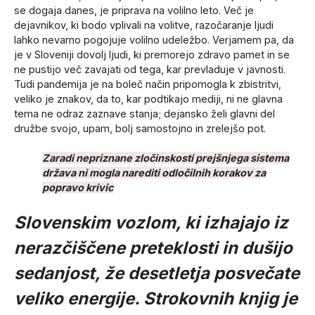
se dogaja danes, je priprava na volilno leto. Več je
dejavnikov, ki bodo vplivali na volitve, razočaranje ljudi
lahko nevarno pogojuje volilno udeležbo. Verjamem pa, da
je v Sloveniji dovolj ljudi, ki premorejo zdravo pamet in se
ne pustijo več zavajati od tega, kar prevladuje v javnosti.
Tudi pandemija je na boleč način pripomogla k zbistritvi,
veliko je znakov, da to, kar podtikajo mediji, ni ne glavna
tema ne odraz zaznave stanja; dejansko želi glavni del
družbe svojo, upam, bolj samostojno in zrelejšo pot.
Zaradi nepriznane zločinskosti prejšnjega sistema
država ni mogla narediti odločilnih korakov za
popravo krivic
Slovenskim vozlom, ki izhajajo iz
nerazčiščene preteklosti in dušijo
sedanjost, že desetletja posvečate
veliko energije. Strokovnih knjig je