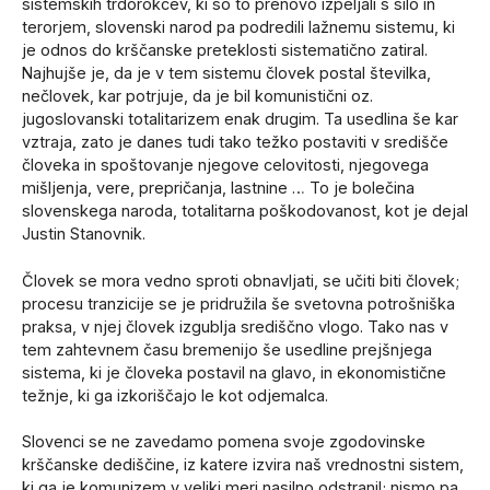
sistemskih trdorokcev, ki so to prenovo izpeljali s silo in
terorjem, slovenski narod pa podredili lažnemu sistemu, ki
je odnos do krščanske preteklosti sistematično zatiral.
Najhujše je, da je v tem sistemu človek postal številka,
nečlovek, kar potrjuje, da je bil komunistični oz.
jugoslovanski totalitarizem enak drugim. Ta usedlina še kar
vztraja, zato je danes tudi tako težko postaviti v središče
človeka in spoštovanje njegove celovitosti, njegovega
mišljenja, vere, prepričanja, lastnine … To je bolečina
slovenskega naroda, totalitarna poškodovanost, kot je dejal
Justin Stanovnik.
Človek se mora vedno sproti obnavljati, se učiti biti človek;
procesu tranzicije se je pridružila še svetovna potrošniška
praksa, v njej človek izgublja središčno vlogo. Tako nas v
tem zahtevnem času bremenijo še usedline prejšnjega
sistema, ki je človeka postavil na glavo, in ekonomistične
težnje, ki ga izkoriščajo le kot odjemalca.
Slovenci se ne zavedamo pomena svoje zgodovinske
krščanske dediščine, iz katere izvira naš vrednostni sistem,
ki ga je komunizem v veliki meri nasilno odstranil; nismo pa