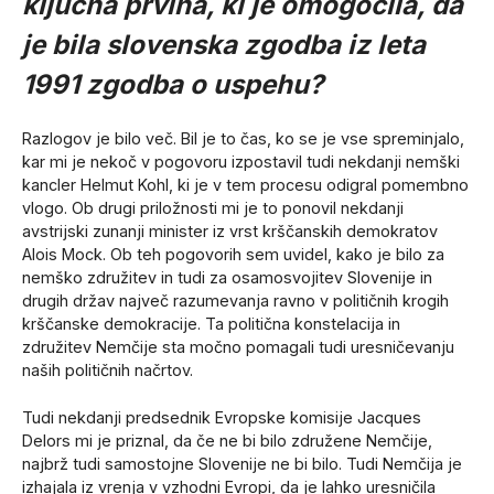
ključna prvina, ki je omogočila, da
je bila slovenska zgodba iz leta
1991 zgodba o uspehu?
Razlogov je bilo več. Bil je to čas, ko se je vse spreminjalo,
kar mi je nekoč v pogovoru izpostavil tudi nekdanji nemški
kancler Helmut Kohl, ki je v tem procesu odigral pomembno
vlogo. Ob drugi priložnosti mi je to ponovil nekdanji
avstrijski zunanji minister iz vrst krščanskih demokratov
Alois Mock. Ob teh pogovorih sem uvidel, kako je bilo za
nemško združitev in tudi za osamosvojitev Slovenije in
drugih držav največ razumevanja ravno v političnih krogih
krščanske demokracije. Ta politična konstelacija in
združitev Nemčije sta močno pomagali tudi uresničevanju
naših političnih načrtov.
Tudi nekdanji predsednik Evropske komisije Jacques
Delors mi je priznal, da če ne bi bilo združene Nemčije,
najbrž tudi samostojne Slovenije ne bi bilo. Tudi Nemčija je
izhajala iz vrenja v vzhodni Evropi, da je lahko uresničila