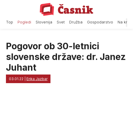
Skip
to
content
Top
Pogledi
Slovenija
Svet
Družba
Gospodarstvo
Na krat
Pogovor ob 30-letnici
slovenske države: dr. Janez
Juhant
03.01.22
|
Erika Jazbar