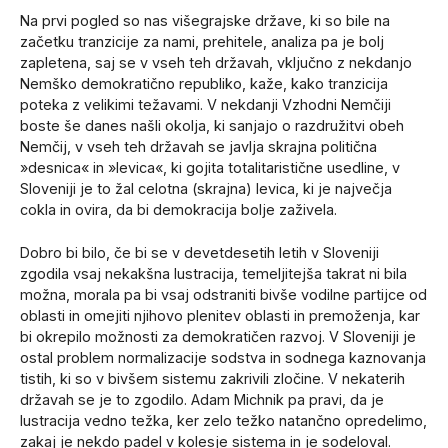
Na prvi pogled so nas višegrajske države, ki so bile na
začetku tranzicije za nami, prehitele, analiza pa je bolj
zapletena, saj se v vseh teh državah, vključno z nekdanjo
Nemško demokratično republiko, kaže, kako tranzicija
poteka z velikimi težavami. V nekdanji Vzhodni Nemčiji
boste še danes našli okolja, ki sanjajo o razdružitvi obeh
Nemčij, v vseh teh državah se javlja skrajna politična
»desnica« in »levica«, ki gojita totalitaristične usedline, v
Sloveniji je to žal celotna (skrajna) levica, ki je največja
cokla in ovira, da bi demokracija bolje zaživela.
Dobro bi bilo, če bi se v devetdesetih letih v Sloveniji
zgodila vsaj nekakšna lustracija, temeljitejša takrat ni bila
možna, morala pa bi vsaj odstraniti bivše vodilne partijce od
oblasti in omejiti njihovo plenitev oblasti in premoženja, kar
bi okrepilo možnosti za demokratičen razvoj. V Sloveniji je
ostal problem normalizacije sodstva in sodnega kaznovanja
tistih, ki so v bivšem sistemu zakrivili zločine. V nekaterih
državah se je to zgodilo. Adam Michnik pa pravi, da je
lustracija vedno težka, ker zelo težko natančno opredelimo,
zakaj je nekdo padel v kolesje sistema in je sodeloval.