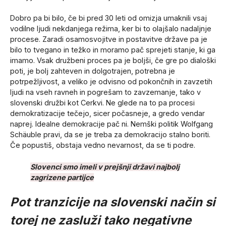
Dobro pa bi bilo, če bi pred 30 leti od omizja umaknili vsaj
vodilne ljudi nekdanjega režima, ker bi to olajšalo nadaljnje
procese. Zaradi osamosvojitve in postavitve države pa je
bilo to tvegano in težko in moramo pač sprejeti stanje, ki ga
imamo. Vsak družbeni proces pa je boljši, če gre po dialoški
poti, je bolj zahteven in dolgotrajen, potrebna je
potrpežljivost, a veliko je odvisno od pokončnih in zavzetih
ljudi na vseh ravneh in pogrešam to zavzemanje, tako v
slovenski družbi kot Cerkvi. Ne glede na to pa procesi
demokratizacije tečejo, sicer počasneje, a gredo vendar
naprej. Idealne demokracije pač ni. Nemški politik Wolfgang
Schäuble pravi, da se je treba za demokracijo stalno boriti.
Če popustiš, obstaja vedno nevarnost, da se ti podre.
Slovenci smo imeli v prejšnji državi najbolj
zagrizene partijce
Pot tranzicije na slovenski način si
torej ne zasluži tako negativne