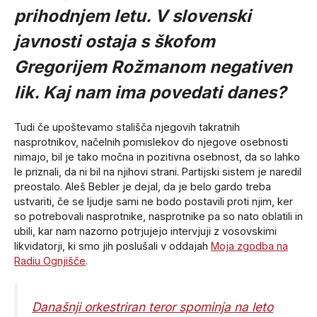
prihodnjem letu. V slovenski
javnosti ostaja s škofom
Gregorijem Rožmanom negativen
lik. Kaj nam ima povedati danes?
Tudi če upoštevamo stališča njegovih takratnih
nasprotnikov, načelnih pomislekov do njegove osebnosti
nimajo, bil je tako močna in pozitivna osebnost, da so lahko
le priznali, da ni bil na njihovi strani. Partijski sistem je naredil
preostalo. Aleš Bebler je dejal, da je belo gardo treba
ustvariti, če se ljudje sami ne bodo postavili proti njim, ker
so potrebovali nasprotnike, nasprotnike pa so nato oblatili in
ubili, kar nam nazorno potrjujejo intervjuji z vosovskimi
likvidatorji, ki smo jih poslušali v oddajah
Moja zgodba na
Radiu Ognjišče
.
Današnji orkestriran teror spominja na leto