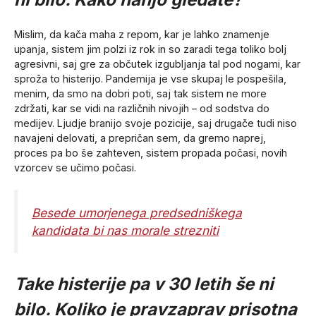
Mislim, da kača maha z repom, kar je lahko znamenje
upanja, sistem jim polzi iz rok in so zaradi tega toliko bolj
agresivni, saj gre za občutek izgubljanja tal pod nogami, kar
sproža to histerijo. Pandemija je vse skupaj le pospešila,
menim, da smo na dobri poti, saj tak sistem ne more
zdržati, kar se vidi na različnih nivojih – od sodstva do
medijev. Ljudje branijo svoje pozicije, saj drugače tudi niso
navajeni delovati, a prepričan sem, da gremo naprej,
proces pa bo še zahteven, sistem propada počasi, novih
vzorcev se učimo počasi.
Besede umorjenega predsedniškega
kandidata bi nas morale strezniti
Take histerije pa v 30 letih še ni
bilo. Koliko je pravzaprav prisotna