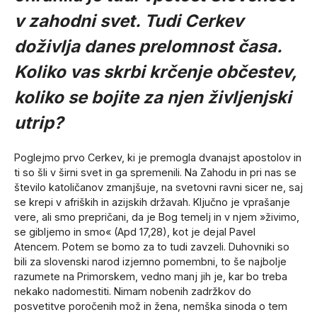
v zahodni svet. Tudi Cerkev
doživlja danes prelomnost časa.
Koliko vas skrbi krčenje občestev,
koliko se bojite za njen življenjski
utrip?
Poglejmo prvo Cerkev, ki je premogla dvanajst apostolov in
ti so šli v širni svet in ga spremenili. Na Zahodu in pri nas se
število katoličanov zmanjšuje, na svetovni ravni sicer ne, saj
se krepi v afriških in azijskih državah. Ključno je vprašanje
vere, ali smo prepričani, da je Bog temelj in v njem »živimo,
se gibljemo in smo« (Apd 17,28), kot je dejal Pavel
Atencem. Potem se bomo za to tudi zavzeli. Duhovniki so
bili za slovenski narod izjemno pomembni, to še najbolje
razumete na Primorskem, vedno manj jih je, kar bo treba
nekako nadomestiti. Nimam nobenih zadržkov do
posvetitve poročenih mož in žena, nemška sinoda o tem