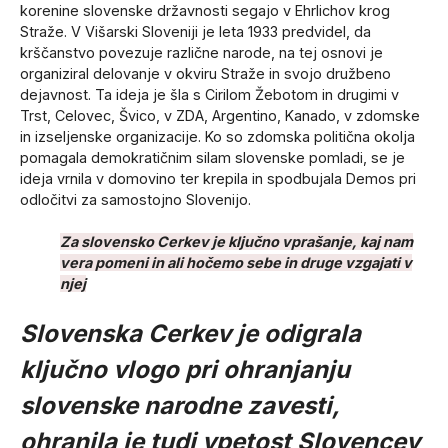
korenine slovenske državnosti segajo v Ehrlichov krog
Straže. V Višarski Sloveniji je leta 1933 predvidel, da
krščanstvo povezuje različne narode, na tej osnovi je
organiziral delovanje v okviru Straže in svojo družbeno
dejavnost. Ta ideja je šla s Cirilom Žebotom in drugimi v
Trst, Celovec, Švico, v ZDA, Argentino, Kanado, v zdomske
in izseljenske organizacije. Ko so zdomska politična okolja
pomagala demokratičnim silam slovenske pomladi, se je
ideja vrnila v domovino ter krepila in spodbujala Demos pri
odločitvi za samostojno Slovenijo.
Za slovensko Cerkev je ključno vprašanje, kaj nam
vera pomeni in ali hočemo sebe in druge vzgajati v
njej
Slovenska Cerkev je odigrala
ključno vlogo pri ohranjanju
slovenske narodne zavesti,
ohranila je tudi vpetost Slovencev