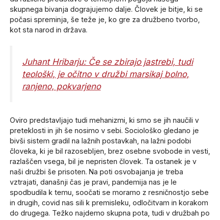
skupnega bivanja dograjujemo dalje. Človek je bitje, ki se
počasi spreminja, še teže je, ko gre za družbeno tvorbo,
kot sta narod in država.
Juhant Hribarju: Če se zbirajo jastrebi, tudi
teološki, je očitno v družbi marsikaj bolno,
ranjeno, pokvarjeno
Oviro predstavljajo tudi mehanizmi, ki smo se jih naučili v
preteklosti in jih še nosimo v sebi. Sociološko gledano je
bivši sistem gradil na lažnih postavkah, na lažni podobi
človeka, ki je bil razosebljen, brez osebne svobode in vesti,
razlaščen vsega, bil je nepristen človek. Ta ostanek je v
naši družbi še prisoten. Na poti osvobajanja je treba
vztrajati, današnji čas je pravi, pandemija nas je le
spodbudila k temu, soočati se moramo z resničnostjo sebe
in drugih, covid nas sili k premisleku, odločitvam in korakom
do drugega. Težko najdemo skupna pota, tudi v družbah po