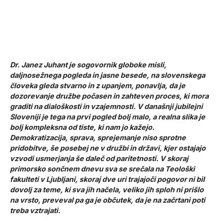
Dr. Janez Juhant je sogovornik globoke misli,
daljnosežnega pogleda in jasne besede, na slovenskega
človeka gleda stvarno in z upanjem, ponavlja, da je
dozorevanje družbe počasen in zahteven proces, ki mora
graditi na dialoškosti in vzajemnosti. V današnji jubilejni
Sloveniji je tega na prvi pogled bolj malo, a realna slika je
bolj kompleksna od tiste, ki nam jo kažejo.
Demokratizacija, sprava, sprejemanje niso sprotne
pridobitve, še posebej ne v družbi in državi, kjer ostajajo
vzvodi usmerjanja še daleč od paritetnosti. V skoraj
primorsko sončnem dnevu sva se srečala na Teološki
fakulteti v Ljubljani, skoraj dve uri trajajoči pogovor ni bil
dovolj za teme, ki sva jih načela, veliko jih sploh ni prišlo
na vrsto, preveval pa ga je občutek, da je na začrtani poti
treba vztrajati.