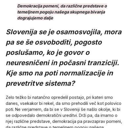
Demokracija pomeni, da različne predstave o
temeljnem pogoju našega skupnega bivanja
dograjujemo dalje
Slovenija se je osamosvojila, mora
pa se še osvoboditi, pogosto
poslušamo, ko je govor o
neuresničeni in počasni tranziciji.
Kje smo na poti normalizacije in
prevetritve sistema?
Zelo težko bi natančno opredelil postajo, pri kateri smo
danes, vsekakor bi rekel, da smo prehodili več kot polovico
poti. Ne verjamem, da bi se v Sloveniji še našlo okolje, ki bi
se odpovedalo demokratični ureditvi. Drži pa, da imamo o
njej različne predstave, demokracija pa pravzaprav pomeni,
da različne predstave o temeljnem pogoju našega