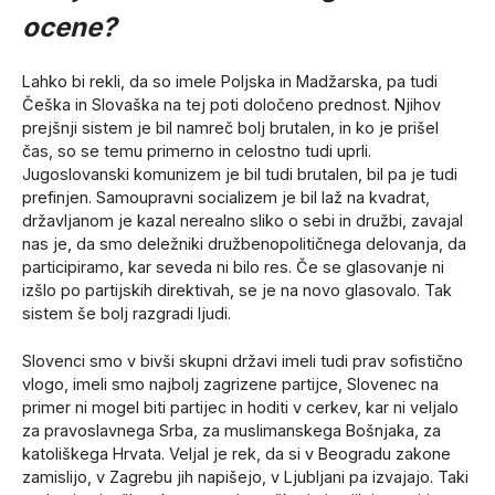
ocene?
Lahko bi rekli, da so imele Poljska in Madžarska, pa tudi
Češka in Slovaška na tej poti določeno prednost. Njihov
prejšnji sistem je bil namreč bolj brutalen, in ko je prišel
čas, so se temu primerno in celostno tudi uprli.
Jugoslovanski komunizem je bil tudi brutalen, bil pa je tudi
prefinjen. Samoupravni socializem je bil laž na kvadrat,
državljanom je kazal nerealno sliko o sebi in družbi, zavajal
nas je, da smo deležniki družbenopolitičnega delovanja, da
participiramo, kar seveda ni bilo res. Če se glasovanje ni
izšlo po partijskih direktivah, se je na novo glasovalo. Tak
sistem še bolj razgradi ljudi.
Slovenci smo v bivši skupni državi imeli tudi prav sofistično
vlogo, imeli smo najbolj zagrizene partijce, Slovenec na
primer ni mogel biti partijec in hoditi v cerkev, kar ni veljalo
za pravoslavnega Srba, za muslimanskega Bošnjaka, za
katoliškega Hrvata. Veljal je rek, da si v Beogradu zakone
zamislijo, v Zagrebu jih napišejo, v Ljubljani pa izvajajo. Taki