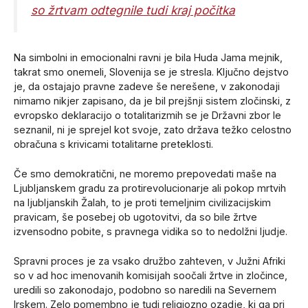
so žrtvam odtegnile tudi kraj počitka
Na simbolni in emocionalni ravni je bila Huda Jama mejnik,
takrat smo onemeli, Slovenija se je stresla. Ključno dejstvo
je, da ostajajo pravne zadeve še nerešene, v zakonodaji
nimamo nikjer zapisano, da je bil prejšnji sistem zločinski, z
evropsko deklaracijo o totalitarizmih se je Državni zbor le
seznanil, ni je sprejel kot svoje, zato država težko celostno
obračuna s krivicami totalitarne preteklosti.
Če smo demokratični, ne moremo prepovedati maše na
Ljubljanskem gradu za protirevolucionarje ali pokop mrtvih
na ljubljanskih Žalah, to je proti temeljnim civilizacijskim
pravicam, še posebej ob ugotovitvi, da so bile žrtve
izvensodno pobite, s pravnega vidika so to nedolžni ljudje.
Spravni proces je za vsako družbo zahteven, v Južni Afriki
so v ad hoc imenovanih komisijah soočali žrtve in zločince,
uredili so zakonodajo, podobno so naredili na Severnem
Irskem. Zelo pomembno je tudi religiozno ozadje, ki ga pri