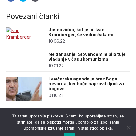
Povezani članki
Jasnovidca, kot je bil Ivan
Kramberger, še vedno čakamo
10.06.22
Ne današnje, Slovencem je bilo tuje
vladanje v času komunizma
19.01.22
Levičarska agenda je brez Boga
nevarna, ker hoče napraviti ljudi za
bogove
01.10.21
Ta stran uporablja piškotke. S tem, ko uporabljate stran, se
strinjate, da se piškotki morda uporabijo za izboljšanje
uporabniške izkušnje strani in statistiko obiska.