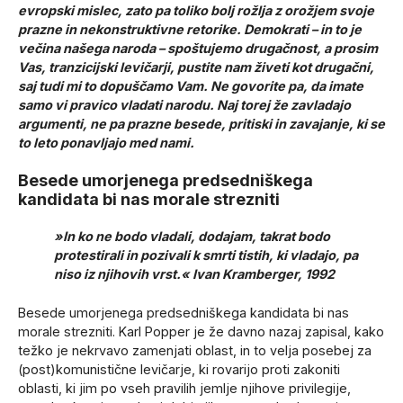
evropski mislec, zato pa toliko bolj rožlja z orožjem svoje
prazne in nekonstruktivne retorike. Demokrati – in to je
večina našega naroda – spoštujemo drugačnost, a prosim
Vas, tranzicijski levičarji, pustite nam živeti kot drugačni,
saj tudi mi to dopuščamo Vam. Ne govorite pa, da imate
samo vi pravico vladati narodu. Naj torej že zavladajo
argumenti, ne pa prazne besede, pritiski in zavajanje, ki se
to leto ponavljajo med nami.
Besede umorjenega predsedniškega
kandidata bi nas morale strezniti
»In ko ne bodo vladali, dodajam, takrat bodo
protestirali in pozivali k smrti tistih, ki vladajo, pa
niso iz njihovih vrst.«
Ivan Kramberger, 1992
Besede umorjenega predsedniškega kandidata bi nas
morale strezniti. Karl Popper je že davno nazaj zapisal, kako
težko je nekrvavo zamenjati oblast, in to velja posebej za
(post)komunistične levičarje, ki rovarijo proti zakoniti
oblasti, ki jim po vseh pravilih jemlje njihove privilegije,