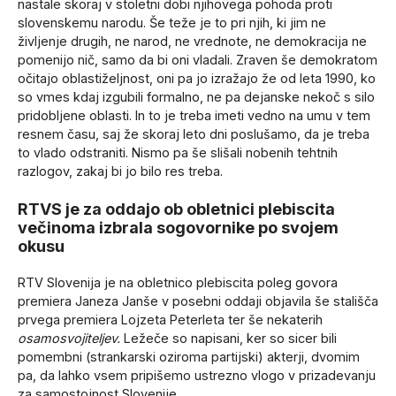
nastale skoraj v stoletni dobi njihovega pohoda proti
slovenskemu narodu. Še teže je to pri njih, ki jim ne
življenje drugih, ne narod, ne vrednote, ne demokracija ne
pomenijo nič, samo da bi oni vladali. Zraven še demokratom
očitajo oblastiželjnost, oni pa jo izražajo že od leta 1990, ko
so vmes kdaj izgubili formalno, ne pa dejanske nekoč s silo
pridobljene oblasti. In to je treba imeti vedno na umu v tem
resnem času, saj že skoraj leto dni poslušamo, da je treba
to vlado odstraniti. Nismo pa še slišali nobenih tehtnih
razlogov, zakaj bi jo bilo res treba.
RTVS je za oddajo ob obletnici plebiscita
večinoma izbrala sogovornike po svojem
okusu
RTV Slovenija je na obletnico plebiscita poleg govora
premiera Janeza Janše v posebni oddaji objavila še stališča
prvega premiera Lojzeta Peterleta ter še nekaterih
osamosvojiteljev.
Ležeče so napisani, ker so sicer bili
pomembni (strankarski oziroma partijski) akterji, dvomim
pa, da lahko vsem pripišemo ustrezno vlogo v prizadevanju
za samostojnost Slovenije.