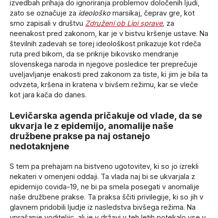
izvedbah prihaja do ignoriranja problemov določenih ljudi,
zato se označuje za
ideološko
marsikaj, čeprav gre, kot
smo zapisali v društvu
Združeni ob Lipi sprave
,
za
neenakost pred zakonom, kar je v bistvu kršenje ustave. Na
številnih zadevah se torej ideološkost prikazuje kot rdeča
ruta pred bikom, da se prikrije bikovsko mendranje
slovenskega naroda in njegove posledice ter preprečuje
uveljavljanje enakosti pred zakonom za tiste, ki jim je bila ta
odvzeta, kršena in kratena v bivšem režimu, kar se vleče
kot jara kača do danes.
Levičarska agenda pričakuje od vlade, da se
ukvarja le z epidemijo, anomalije naše
družbene prakse pa naj ostanejo
nedotaknjene
S tem pa prehajam na bistveno ugotovitev, ki so jo izrekli
nekateri v omenjeni oddaji. Ta vlada naj bi se ukvarjala z
epidemijo covida-19, ne bi pa smela posegati v anomalije
naše družbene prakse. Ta praksa ščiti privilegije, ki so jih v
glavnem pridobili ljudje iz nasledstva bivšega režima. Na
vprašanje voditeljic, ali je v državi v teh letih potekalo vse v