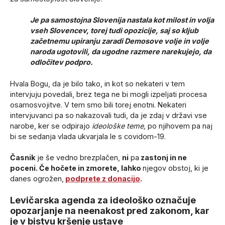
Je pa samostojna Slovenija nastala kot milost in volja
vseh Slovencev, torej tudi opozicije, saj so kljub
začetnemu upiranju zaradi Demosove volje in volje
naroda ugotovili, da ugodne razmere narekujejo, da
odločitev podpro.
Hvala Bogu, da je bilo tako, in kot so nekateri v tem
intervjuju povedali, brez tega ne bi mogli izpeljati procesa
osamosvojitve. V tem smo bili torej enotni. Nekateri
intervjuvanci pa so nakazovali tudi, da je zdaj v državi vse
narobe, ker se odpirajo
ideološke teme,
po njihovem pa naj
bi se sedanja vlada ukvarjala le s covidom-19.
Časnik
je še vedno brezplačen,
ni
pa
zastonj in ne
poceni. Če hočete in zmorete, lahko
njegov obstoj, ki je
danes ogrožen,
podprete z donacijo
.
Levičarska agenda za ideološko označuje
opozarjanje na neenakost pred zakonom, kar
je v bistvu kršenje ustave