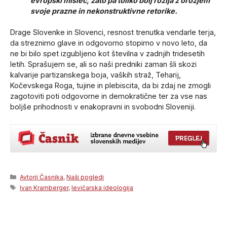
evropski mislec, zato pa toliko bolj rožlja z orožjem
svoje prazne in nekonstruktivne retorike.
Drage Slovenke in Slovenci, resnost trenutka vendarle terja,
da streznimo glave in odgovorno stopimo v novo leto, da
ne bi bilo spet izgubljeno kot številna v zadnjih tridesetih
letih. Sprašujem se, ali so naši predniki zaman šli skozi
kalvarije partizanskega boja, vaških straž, Teharij,
Kočevskega Roga, tujine in plebiscita, da bi zdaj ne zmogli
zagotoviti poti odgovorne in demokratične ter za vse nas
boljše prihodnosti v enakopravni in svobodni Sloveniji.
Categories
Avtorji Časnika
,
Naši pogledi
Tags
Ivan Kramberger
,
levičarska ideologija