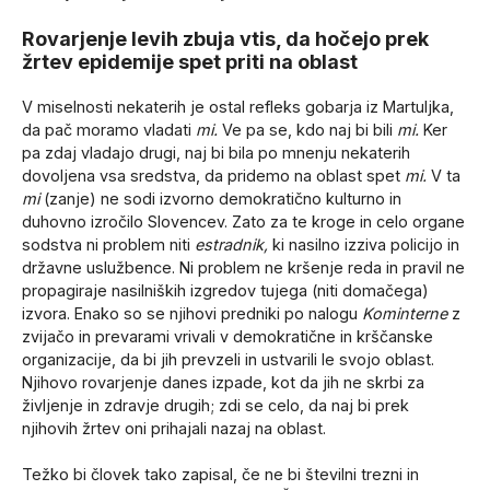
Rovarjenje levih zbuja vtis, da hočejo prek
žrtev epidemije spet priti na oblast
V miselnosti nekaterih je ostal refleks gobarja iz Martuljka,
da pač moramo vladati
mi.
Ve pa se, kdo naj bi bili
mi.
Ker
pa zdaj vladajo drugi, naj bi bila po mnenju nekaterih
dovoljena vsa sredstva, da pridemo na oblast spet
mi.
V ta
mi
(zanje) ne sodi izvorno demokratično kulturno in
duhovno izročilo Slovencev. Zato za te kroge in celo organe
sodstva ni problem niti
estradnik,
ki nasilno izziva policijo in
državne uslužbence. Ni problem ne kršenje reda in pravil ne
propagiraje nasilniških izgredov tujega (niti domačega)
izvora. Enako so se njihovi predniki po nalogu
Kominterne
z
zvijačo in prevarami vrivali v demokratične in krščanske
organizacije, da bi jih prevzeli in ustvarili le svojo oblast.
Njihovo rovarjenje danes izpade, kot da jih ne skrbi za
življenje in zdravje drugih; zdi se celo, da naj bi prek
njihovih žrtev oni prihajali nazaj na oblast.
Težko bi človek tako zapisal, če ne bi številni trezni in