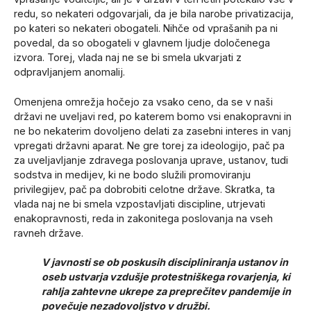
redu, so nekateri odgovarjali, da je bila narobe privatizacija,
po kateri so nekateri obogateli. Nihče od vprašanih pa ni
povedal, da so obogateli v glavnem ljudje določenega
izvora. Torej, vlada naj ne se bi smela ukvarjati z
odpravljanjem anomalij.
Omenjena omrežja hočejo za vsako ceno, da se v naši
državi ne uveljavi red, po katerem bomo vsi enakopravni in
ne bo nekaterim dovoljeno delati za zasebni interes in vanj
vpregati državni aparat. Ne gre torej za ideologijo, pač pa
za uveljavljanje zdravega poslovanja uprave, ustanov, tudi
sodstva in medijev, ki ne bodo služili promoviranju
privilegijev, pač pa dobrobiti celotne države. Skratka, ta
vlada naj ne bi smela vzpostavljati discipline, utrjevati
enakopravnosti, reda in zakonitega poslovanja na vseh
ravneh države.
V javnosti se ob poskusih discipliniranja ustanov in
oseb ustvarja vzdušje protestniškega rovarjenja, ki
rahlja zahtevne ukrepe za preprečitev pandemije in
povečuje nezadovoljstvo v družbi.