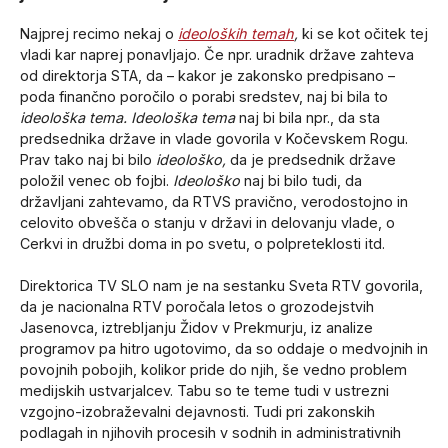
Najprej recimo nekaj o
ideoloških temah
,
ki se kot očitek tej
vladi kar naprej ponavljajo. Če npr. uradnik države zahteva
od direktorja STA, da – kakor je zakonsko predpisano –
poda finančno poročilo o porabi sredstev, naj bi bila to
ideološka tema.
Ideološka tema
naj bi bila npr., da sta
predsednika države in vlade govorila v Kočevskem Rogu.
Prav tako naj bi bilo
ideološko,
da je predsednik države
položil venec ob fojbi.
Ideološko
naj bi bilo tudi, da
državljani zahtevamo, da RTVS pravično, verodostojno in
celovito obvešča o stanju v državi in delovanju vlade, o
Cerkvi in družbi doma in po svetu, o polpreteklosti itd.
Direktorica TV SLO nam je na sestanku Sveta RTV govorila,
da je nacionalna RTV poročala letos o grozodejstvih
Jasenovca, iztrebljanju Židov v Prekmurju, iz analize
programov pa hitro ugotovimo, da so oddaje o medvojnih in
povojnih pobojih, kolikor pride do njih, še vedno problem
medijskih ustvarjalcev. Tabu so te teme tudi v ustrezni
vzgojno-izobraževalni dejavnosti. Tudi pri zakonskih
podlagah in njihovih procesih v sodnih in administrativnih