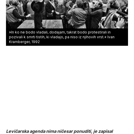
»In ko ne bodo vladali, dodajam, takrat bodo protestirali in
pozivali k smrti tistih, ki vladajo, pa niso iz njihovih vrst.« Ivan
Kramberger, 1992
Levičarska agenda nima ničesar ponuditi, je zapisal