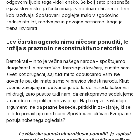
odgovorni ljudje tega videli enako. Še bolj zato preseneča
izjava slovenskega funkcionarja v mednarodni areni o tem,
kdo razdvaja. Spoštovani: poglejte malo v zgodovino
zadnjih sto let, medvojne in povojne sezname, koga je
treba likvidirati.
Levičarska agenda nima ničesar ponuditi, le
rožlja s prazno in nekonstruktivno retoriko
Demokrati – in to je večina našega naroda – spoštujemo
drugačnost, a prosim Vas, tranzicijski levičarji, pustite nam
živeti kot drugačni, saj tudi mi to dopuščamo Vam. Ne
govorite pa, da imate samo vi pravico vladati narodu. Kljub
vsemu zavajanju in potvarjanju ste le del naroda kakor vsi
mi drugi, zato pustite tudi nam, da enakopravno sodelujemo
v narodnem in političnem življenju. Naj torej že zavladajo
argumenti, ne pa prazne besede, pritiski in zavajanje, ki se
to leto ponavljajo med nami. Spoštovani, ali Vam Evropa ne
ponuja nobenega ogledala?
Levičarska agenda nima ničesar ponuditi, je zapisal