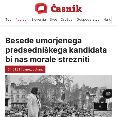
Skip
to
content
Top
Pogledi
Slovenija
Svet
Družba
Gospodarstvo
Na krat
Besede umorjenega
predsedniškega kandidata
bi nas morale strezniti
24.01.21
|
Janez Juhant