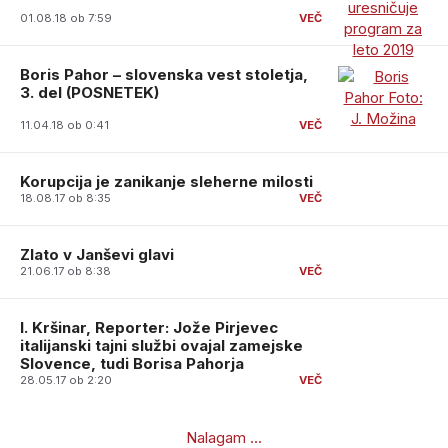
01.08.18 ob 7:59
Boris Pahor – slovenska vest stoletja,
3. del (POSNETEK)
11.04.18 ob 0:41
Korupcija je zanikanje sleherne milosti
18.08.17 ob 8:35
Zlato v Janševi glavi
21.06.17 ob 8:38
I. Kršinar, Reporter: Jože Pirjevec
italijanski tajni službi ovajal zamejske
Slovence, tudi Borisa Pahorja
28.05.17 ob 2:20
Nalagam ...