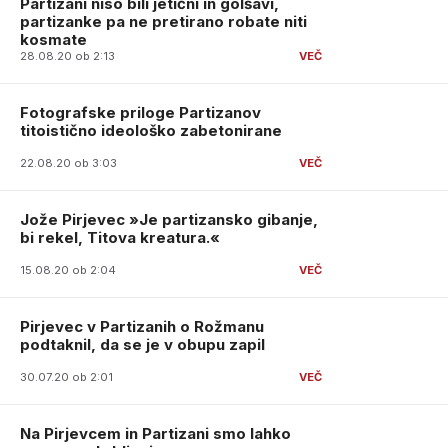
Partizani niso bili jetični in golšavi,
partizanke pa ne pretirano robate niti
kosmate
28.08.20 ob 2:13
Fotografske priloge Partizanov
titoistično ideološko zabetonirane
22.08.20 ob 3:03
Jože Pirjevec »Je partizansko gibanje,
bi rekel, Titova kreatura.«
15.08.20 ob 2:04
Pirjevec v Partizanih o Rožmanu
podtaknil, da se je v obupu zapil
30.07.20 ob 2:01
Na Pirjevcem in Partizani smo lahko