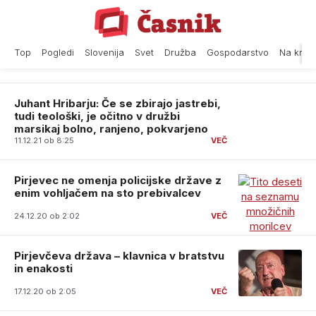
Skip
to
content
Top
Pogledi
Slovenija
Svet
Družba
Gospodarstvo
Na krat
Juhant Hribarju: Če se zbirajo jastrebi,
tudi teološki, je očitno v družbi
marsikaj bolno, ranjeno, pokvarjeno
11.12.21 ob 8:25
Pirjevec ne omenja policijske države z
enim vohljačem na sto prebivalcev
24.12.20 ob 2:02
Pirjevčeva država – klavnica v bratstvu
in enakosti
17.12.20 ob 2:05