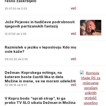
resno zaskrbljeni
25.07.20 ob 2:02
Jože Pirjevec in hudičeve podrobnosti
njegovih partizanskih fantazij
12.07.20 ob 2:05
Razmislek o jeziku v leposlovju: Kdo mu
osle kaže?
09.02.20 ob 2:05
Dežman: Koprskega mitinga, na
katerem boste častili lika in dela
Možine in mene, se ne morem udeležiti
02.08.18 ob 8:01
V Kopru bodo “sprali strup”, ki ga
preko TV SLO sikata Dežman in Možina