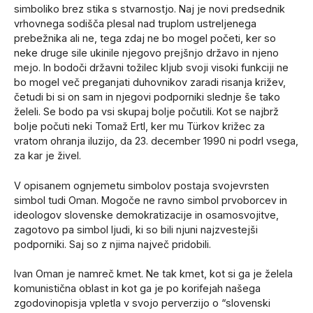
simboliko brez stika s stvarnostjo. Naj je novi predsednik
vrhovnega sodišča plesal nad truplom ustreljenega
prebežnika ali ne, tega zdaj ne bo mogel početi, ker so
neke druge sile ukinile njegovo prejšnjo državo in njeno
mejo. In bodoči državni tožilec kljub svoji visoki funkciji ne
bo mogel več preganjati duhovnikov zaradi risanja križev,
četudi bi si on sam in njegovi podporniki slednje še tako
želeli. Se bodo pa vsi skupaj bolje počutili. Kot se najbrž
bolje počuti neki Tomaž Ertl, ker mu Türkov križec za
vratom ohranja iluzijo, da 23. december 1990 ni podrl vsega,
za kar je živel.
V opisanem ognjemetu simbolov postaja svojevrsten
simbol tudi Oman. Mogoče ne ravno simbol prvoborcev in
ideologov slovenske demokratizacije in osamosvojitve,
zagotovo pa simbol ljudi, ki so bili njuni najzvestejši
podporniki. Saj so z njima največ pridobili.
Ivan Oman je namreč kmet. Ne tak kmet, kot si ga je želela
komunistična oblast in kot ga je po korifejah našega
zgodovinopisja vpletla v svojo perverzijo o “slovenski