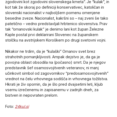
zgodovini kot zgodovini slovenskega kmeta”. Je “kulak”, in
kot tak že skoraj po definiciji konservativec, katoličan in
slovenski nacionalist v najboljšem pomenu omenjene
besedne zveze. Nacionalist, kakršni so – naj zveni še tako
patetično – vedno predstavljali hrbtenico slovenstva. Prav
tak “omanovski kulak” je denimo lani kot župan Železne
Kaple postal prvi deklarirani Slovenec na županskem
stolčku na avstrijskem Koroškem po drugi svetovni vojni.
Nikakor ne trdim, da je “kulaški” Omanov svet brez
strahotnih pomanjkljivosti. Ampak dejstvo je, da ga je
povojna oblast obsodila na (počasno) smrt. Da je njegov
predstavnik šef osamosvojitvenih veteranov, ni manj
učinkovit simbol od zagovornikov “predosamosvojitvenih”
vrednot na čelu vrhovnega sodišča in vrhovnega tožilstva.
Hkrati je živ opomin, da je šlo pred dvajsetimi leti, kljub
vsemu izrečenemu in zapisanemu v zadnjih dneh, za
bistven in nepovraten prelom.
Foto:
24kul.si