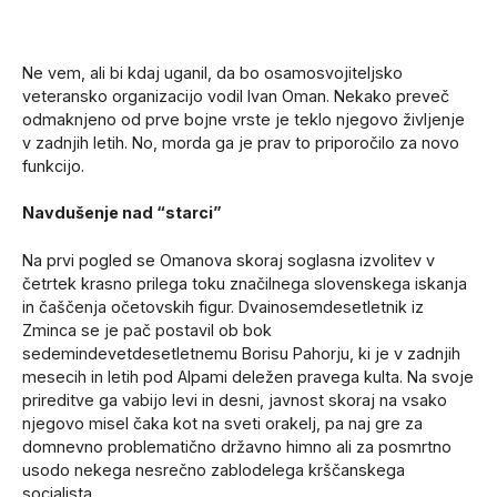
Ne vem, ali bi kdaj uganil, da bo osamosvojiteljsko
veteransko organizacijo vodil Ivan Oman. Nekako preveč
odmaknjeno od prve bojne vrste je teklo njegovo življenje
v zadnjih letih. No, morda ga je prav to priporočilo za novo
funkcijo.
Navdušenje nad “starci”
Na prvi pogled se Omanova skoraj soglasna izvolitev v
četrtek krasno prilega toku značilnega slovenskega iskanja
in čaščenja očetovskih figur. Dvainosemdesetletnik iz
Zminca se je pač postavil ob bok
sedemindevetdesetletnemu Borisu Pahorju, ki je v zadnjih
mesecih in letih pod Alpami deležen pravega kulta. Na svoje
prireditve ga vabijo levi in desni, javnost skoraj na vsako
njegovo misel čaka kot na sveti orakelj, pa naj gre za
domnevno problematično državno himno ali za posmrtno
usodo nekega nesrečno zablodelega krščanskega
socialista.