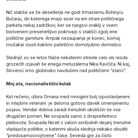
Nič slabše se že desetletje ne godi trmastemu Bohinjcu
Bučarju, do katerega imajo sicer na eni strani političnega
parketa nekaj zadržkov, ker se njegovi oraklji v vsem
bistvenem presenetljivo pokrivajo s stališči zgolj ene
politične garniture. Ampak nezaupanja je konec, komaj
možakar izusti kakšno patetično domoljubno domislico.
Slednjič so se letos hlače nekaterim stresle celo ob resda
grozečih izjavah še enega metuzalema Nika Kavčiča. Ni kaj,
Slovenci smo globinsko navdušeni nad političnimi “starci”.
Moj ata, nacionalistični kulak
Kot rečeno, izbira Omana med mnogimi bolj izpostavljenimi
in mlajšimi veterani je deloma gotovo davek omenjenemu
pojavu. Vendar dobiva zaradi trenutnih okoliščin še vse
drugačen pomen. Ne sovpada samo z dvajsetletnico
plebiscita. Sovpada hkrati z valom simbolnih dejanj trenutne
vladajoče politike, s katerimi skuša slednja nekako obuditi
“predosamosvojitvene” čase. Seveda gre za čisto