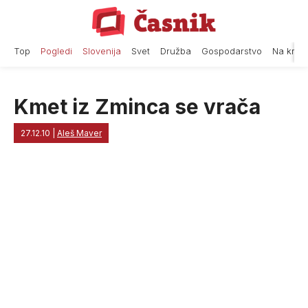
Skip
to
content
Top
Pogledi
Slovenija
Svet
Družba
Gospodarstvo
Na krat
Kmet iz Zminca se vrača
27.12.10
|
Aleš Maver