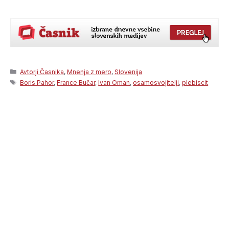
Categories
Avtorji Časnika
,
Mnenja z mero
,
Slovenija
Tags
Boris Pahor
,
France Bučar
,
Ivan Oman
,
osamosvojitelji
,
plebiscit