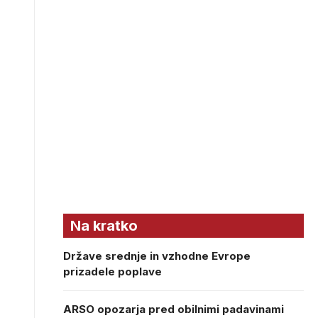
Na kratko
Države srednje in vzhodne Evrope
prizadele poplave
ARSO opozarja pred obilnimi padavinami