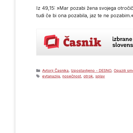
Iz 49,15: »Mar pozabi žena svojega otročič
tudi če bi ona pozabila, jaz te ne pozabim.«
Categories
Avtorji Časnika
,
Izpostavljeno - DESNO
,
Opazili sm
Tags
evtanazija
,
nosečnost
,
otrok
,
splav