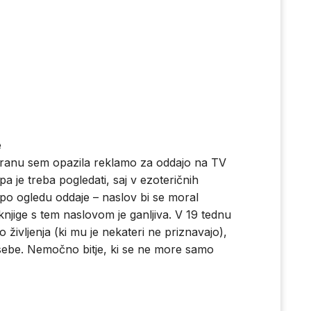
e
kranu sem opazila reklamo za oddajo na TV
 je treba pogledati, saj v ezoteričnih
po ogledu oddaje – naslov bi se moral
njige s tem naslovom je ganljiva. V 19 tednu
 življenja (ki mu je nekateri ne priznavajo),
sebe. Nemočno bitje, ki se ne more samo