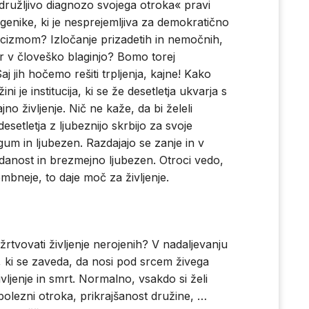
združljivo diagnozo svojega otroka« pravi
evgenike, ki je nesprejemljiva za demokratično
izmom? Izločanje prizadetih in nemočnih,
er v človeško blaginjo? Bomo torej
aj jih hočemo rešiti trpljenja, kajne! Kako
ni je institucija, ki se že desetletja ukvarja s
no življenje. Nič ne kaže, da bi želeli
setletja z ljubeznijo skrbijo za svoje
m in ljubezen. Razdajajo se zanje in v
anost in brezmejno ljubezen. Otroci vedo,
embneje, to daje moč za življenje.
žrtvovati življenje nerojenih? V nadaljevanju
, ki se zaveda, da nosi pod srcem živega
vljenje in smrt. Normalno, vsakdo si želi
bolezni otroka, prikrajšanost družine, …