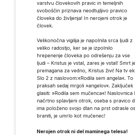
varstvu človekovih pravic in temeljnih
svoboščin priznava neodtujljivo pravico
človeka do življenja! In nerojeni otrok je
človek.
Velikonočna vigilija je napolnila srca ljudi z
veliko radostjo, ker se je izpolnilo
hrepenenje človeka po odrešenju za vse
ljudi – Kristus je vstal, zares je vstal! Smrt j
premagana za vedno, Kristus živi! Na tv e
Slo 2 z naslovom:«Rodila sem angela«. To pa
praksah sedaj mrgoli »angelov«. Zaključek 
glasiti: »Rodila sem mučenca«! Naslovnica k
načrtno splavljeni otrok, oseba s pravico do
ima položeno svojo dlan na prst odrasle o
braniti, je umrlo kot mučenec!
Nerojen otrok ni del maminega telesa!