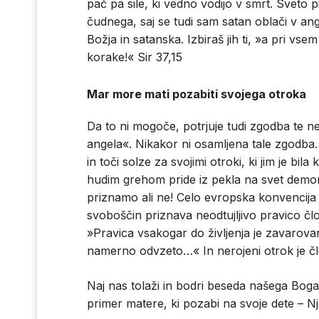
pač pa sile, ki vedno vodijo v smrt. Sveto 
čudnega, saj se tudi sam satan oblači v ange
Božja in satanska. Izbiraš jih ti, »a pri vse
korake!« Sir 37,15
Mar more mati pozabiti svojega otroka
Da to ni mogoče, potrjuje tudi zgodba te n
angela«. Nikakor ni osamljena tale zgodba. 
in toči solze za svojimi otroki, ki jim je bil
hudim grehom pride iz pekla na svet demon.
priznamo ali ne! Celo evropska konvencija 
svoboščin priznava neodtujljivo pravico člo
»Pravica vsakogar do življenja je zavarova
namerno odvzeto…« In nerojeni otrok je č
Naj nas tolaži in bodri beseda našega Bo
primer matere, ki pozabi na svoje dete – N