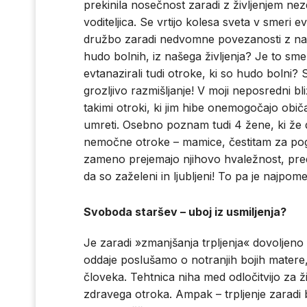
prekinila nosečnost zaradi z življenjem ne
voditeljica. Se vrtijo kolesa sveta v smeri 
družbo zaradi nedvomne povezanosti z nac
hudo bolnih, iz našega življenja? Je to sm
evtanazirali tudi otroke, ki so hudo bolni? S
grozljivo razmišljanje! V moji neposredni bliži
takimi otroki, ki jim hibe onemogočajo običaj
umreti. Osebno poznam tudi 4 žene, ki že de
nemočne otroke – mamice, čestitam za pogu
zameno prejemajo njihovo hvaležnost, pred
da so zaželeni in ljubljeni! To pa je najpom
Svoboda staršev – uboj iz usmiljenja?
Je zaradi »zmanjšanja trpljenja« dovoljeno 
oddaje poslušamo o notranjih bojih matere
človeka. Tehtnica niha med odločitvijo za ži
zdravega otroka. Ampak – trpljenje zaradi 