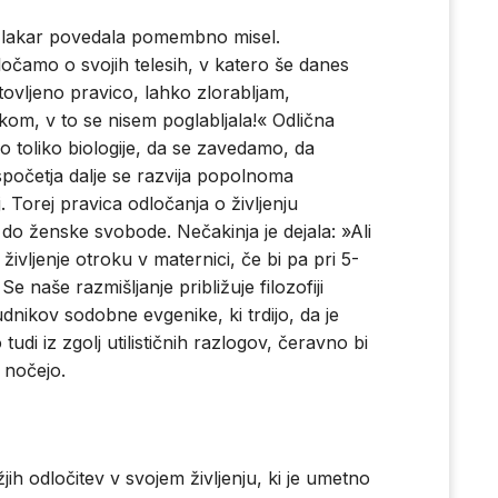
 Mlakar povedala pomembno misel.
očamo o svojih telesih, v katero še danes
tovljeno pravico, lahko zlorabljam,
m, v to se nisem poglabljala!« Odlična
 toliko biologije, da se zavedamo, da
spočetja dalje se razvija popolnoma
Torej pravica odločanja o življenju
do ženske svobode. Nečakinja je dejala: »Ali
vljenje otroku v maternici, če bi pa pri 5-
Se naše razmišljanje približuje filozofiji
udnikov sodobne evgenike, ki trdijo, da je
tudi iz zgolj utilističnih razlogov, čeravno bi
 nočejo.
ih odločitev v svojem življenju, ki je umetno