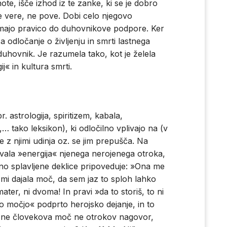
e, išče izhod iz te zanke, ki se je dobro
 vere, ne pove. Dobi celo njegovo
i imajo pravico do duhovnikove podpore. Ker
a odločanje o življenju in smrti lastnega
i duhovnik. Je razumela tako, kot je želela
j« in kultura smrti.
r. astrologija, spiritizem, kabala,
… tako leksikon), ki odločilno vplivajo na (v
se z njimi udinja oz. se jim prepušča. Na
livala »energija« njenega nerojenega otroka,
o splavljene deklice pripoveduje: »Ona me
in mi dajala moč, da sem jaz to sploh lahko
ter, ni dvoma! In pravi »da to storiš, to ni
o močjo« podprto herojsko dejanje, in to
 to ne človekova moč ne otrokov nagovor,