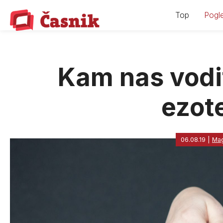
Skip
Top
Pogle
to
content
Kam nas vodi
ezot
06.08.19
|
Mag