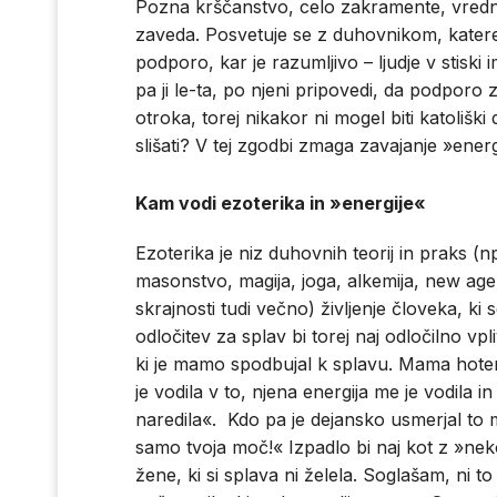
Pozna krščanstvo, celo zakramente, vrednot
zaveda. Posvetuje se z duhovnikom, katere
podporo, kar je razumljivo – ljudje v stisk
pa ji le-ta, po njeni pripovedi, da podporo z
otroka, torej nikakor ni mogel biti katolišk
slišati? V tej zgodbi zmaga zavajanje »energi
Kam vodi ezoterika in »energije«
Ezoterika je niz duhovnih teorij in praks (np
masonstvo, magija, joga, alkemija, new age,
skrajnosti tudi večno) življenje človeka, ki 
odločitev za splav bi torej naj odločilno vp
ki je mamo spodbujal k splavu. Mama hoten
je vodila v to, njena energija me je vodila 
naredila«. Kdo pa je dejansko usmerjal to ma
samo tvoja moč!« Izpadlo bi naj kot z »nek
žene, ki si splava ni želela. Soglašam, ni