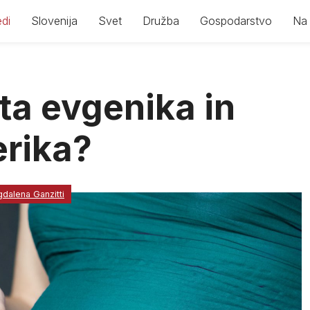
di
Slovenija
Svet
Družba
Gospodarstvo
Na 
ta evgenika in
erika?
dalena Ganzitti