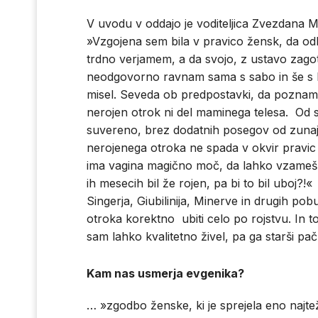
V uvodu v oddajo je voditeljica Zvezdana
»Vzgojena sem bila v pravico žensk, da odl
trdno verjamem, a da svojo, z ustavo zago
neodgovorno ravnam sama s sabo in še s ko
misel. Seveda ob predpostavki, da poznamo
nerojen otrok ni del maminega telesa. Od 
suvereno, brez dodatnih posegov od zunaj. 
nerojenega otroka ne spada v okvir pravic 
ima vagina magično moč, da lahko vzameš ži
ih mesecih bil že rojen, pa bi to bil uboj?!« 
Singerja, Giubilinija, Minerve in drugih pob
otroka korektno ubiti celo po rojstvu. In to 
sam lahko kvalitetno živel, pa ga starši pač
Kam nas usmerja evgenika?
… »zgodbo ženske, ki je sprejela eno najtežj