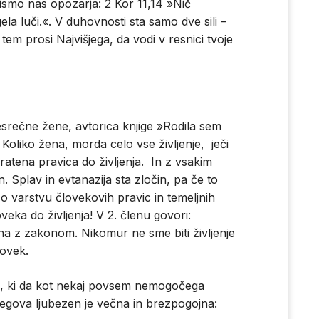
pismo nas opozarja: 2 Kor 11,14 »Nič
la luči.«. V duhovnosti sta samo dve sili –
m tem prosi Najvišjega, da vodi v resnici tvoje
esrečne žene, avtorica knjige »Rodila sem
Koliko žena, morda celo vse življenje, ječi
a kratena pravica do življenja. In z vsakim
 Splav in evtanazija sta zločin, pa če to
o varstvu človekovih pravic in temeljnih
veka do življenja! V 2. členu govori:
na z zakonom. Nikomur ne sme biti življenje
lovek.
ga, ki da kot nekaj povsem nemogočega
jegova ljubezen je večna in brezpogojna: