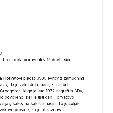
o
40
 bo morala poravnati v 15 dneh, sicer
ra Horvatovi plačati 3500 evrov z zamudnimi
javo, da je želel dokument, ki naj bi bil
nogorca, ki ga je leta 1972 zagrešila SDV,
lo dovoljeno, ker je tisti dan Horvatovo
arjali, kako, na kakšen način. To je Leljak
lovekove pravice, ko je obravnavala