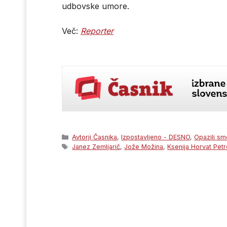
udbovske umore.
Več:
Reporter
Categories
Avtorji Časnika
,
Izpostavljeno - DESNO
,
Opazili sm
Tags
Janez Zemljarič
,
Jože Možina
,
Ksenija Horvat Petr