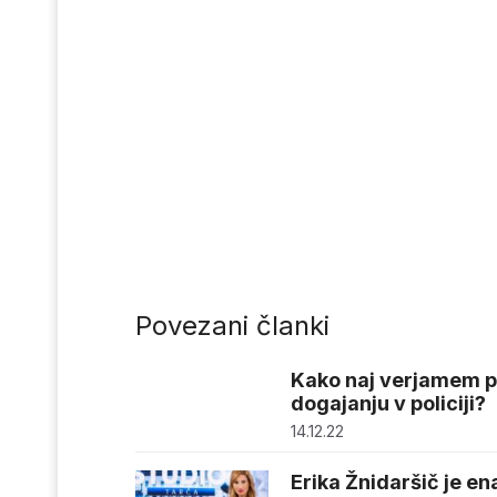
Povezani članki
Kako naj verjamem p
dogajanju v policiji?
14.12.22
Erika Žnidaršič je en