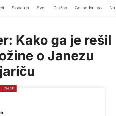
di
Slovenija
Svet
Družba
Gospodarstvo
Na 
er: Kako ga je rešil
ožine o Janezu
jariču
6
|
Casnik
ih