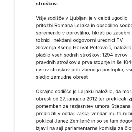
stroškov.
Višje sodišče v Ljubljani je v celoti ugodilo
pritožbi Romana Leljaka in obsodilno sodb
spremenilo v oprostilno, hkrati pa zasebni
tožnici, nekdanji odgovorni urednici TV
Slovenija Kseniji Horvat Petrovčič, naložilo
plačilo vseh sodnih stroškov: 1294 evrov
pravdnih stroškov s prve stopnje in še 10
evrov stroškov pritožbenega postopka, vse
sledijo zamudne obresti.
Okrajno sodišče je Leljaku naložilo, da mo
obresti od 27. januarja 2012 ter preklicati iz
pomemben za razjasnitev umora Stjepana Cr
predložiti v oddaji
Tarča,
vendar mu to ni bi
poklical Janez Zemljarič in so se tam dogov
izjavil na seji parlamentarne komisije za č