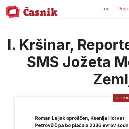
Skip
Top
Pogle
to
content
I. Kršinar, Report
SMS Jožeta M
Zeml
30.12.1
Roman Leljak oproščen, Ksenija Horvat
Petrovčič pa bo plačala 2336 evrov sodn