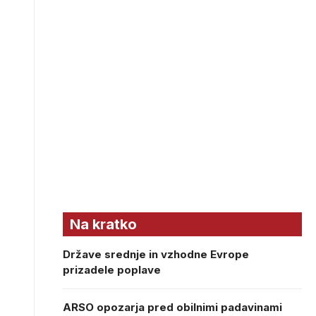
Na kratko
Države srednje in vzhodne Evrope
prizadele poplave
ARSO opozarja pred obilnimi padavinami