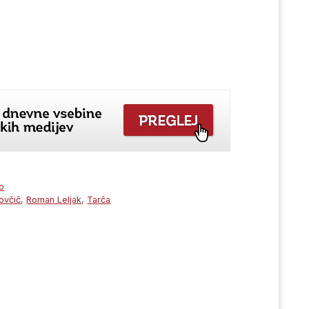
o
ovčič
,
Roman Leljak
,
Tarča