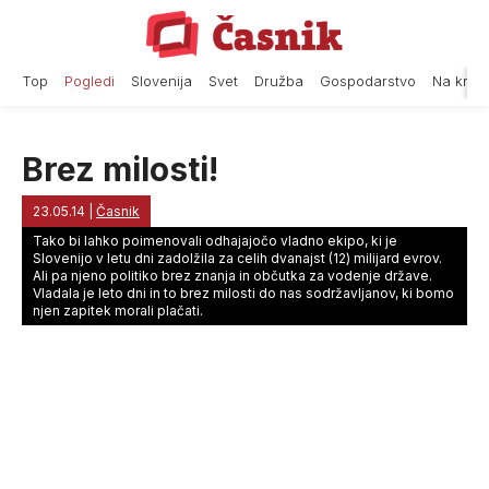
Skip
to
content
Top
Pogledi
Slovenija
Svet
Družba
Gospodarstvo
Na krat
Brez milosti!
23.05.14
|
Časnik
Tako bi lahko poimenovali odhajajočo vladno ekipo, ki je
Slovenijo v letu dni zadolžila za celih dvanajst (12) milijard evrov.
Ali pa njeno politiko brez znanja in občutka za vodenje države.
Vladala je leto dni in to brez milosti do nas sodržavljanov, ki bomo
njen zapitek morali plačati.