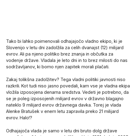
Tako bi lahko poimenovali odhajajočo vladno ekipo, ki je
Slovenijo v letu dni zadolžila za celih dvanajst (12) milijard
evrov. Ali pa njeno politiko brez znanja in občutka za
vodenje države. Vladala je leto dni in to brez milosti do nas
sodržavljanov, ki bomo njen zapitek morali plačati.
Zakaj tolikšna zadolžitev? Tega vladni politiki javnosti niso
razkrili. Kot tudi niso jasno povedali, kam vse je vladna ekipa
vložila izposojena denarna sredstva. Vedeti je potrebno, da
se je poleg izposojenih milijard evrov v državno blagajno
nateklo 9 milijard evrov državnega davka. Torej je vlada
Alenke Bratušek v enem letu zapravila preko 21 milijard
evrov. Halo!?
Odhajajoča vlada je samo v letu dni bruto dolg države