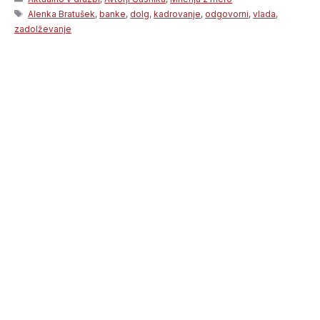
Tags
Alenka Bratušek
,
banke
,
dolg
,
kadrovanje
,
odgovorni
,
vlada
,
zadolževanje