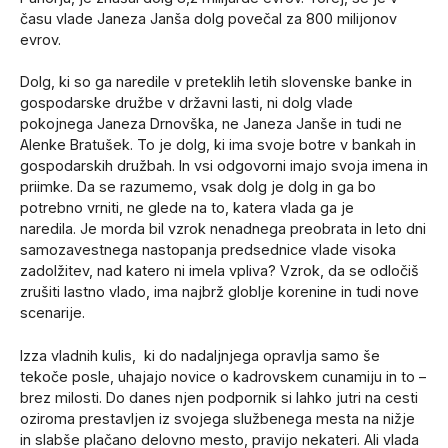
času vlade Janeza Janša dolg povečal za 800 milijonov
evrov.
Dolg, ki so ga naredile v preteklih letih slovenske banke in
gospodarske družbe v državni lasti, ni dolg vlade
pokojnega Janeza Drnovška, ne Janeza Janše in tudi ne
Alenke Bratušek. To je dolg, ki ima svoje botre v bankah in
gospodarskih družbah. In vsi odgovorni imajo svoja imena in
priimke. Da se razumemo, vsak dolg je dolg in ga bo
potrebno vrniti, ne glede na to, katera vlada ga je
naredila. Je morda bil vzrok nenadnega preobrata in leto dni
samozavestnega nastopanja predsednice vlade visoka
zadolžitev, nad katero ni imela vpliva? Vzrok, da se odločiš
zrušiti lastno vlado, ima najbrž globlje korenine in tudi nove
scenarije.
Izza vladnih kulis, ki do nadaljnjega opravlja samo še
tekoče posle, uhajajo novice o kadrovskem cunamiju in to –
brez milosti. Do danes njen podpornik si lahko jutri na cesti
oziroma prestavljen iz svojega službenega mesta na nižje
in slabše plačano delovno mesto, pravijo nekateri. Ali vlada