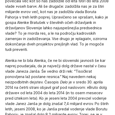
povečala več kot so nas zadolžile od leta 1991 do leta 2008
vlade »vseh barv«. Ali še drugače: zadolžila nas je za štiri
milijarde evrov več, kot nas je zadolžila vlada Boruta
Pahorja v treh letih poprej. Upravičeno se vprašam, kako je
gospa Alenke Bratušek v številnih očeh državljank in
državljanov Slovenije lahko najuspešnejša predsednica
vlade? To je morda res, a le na področju kadrovskih
zamenjav in zadolževanja. Vse drugo je »plagiat«, oziroma
dokončanje dveh projektov prejšnjih vlad. To je mogoče
tudi preveriti.
Alenka ne bi bila Alenka, če ne bi slovenski javnosti še kar
naprej poudarjala, da je največji dolg države nastal v času
vlade Janeza Janša. Še vedno drži rek: “Tisočkrat
ponovljena laž postane resnica.” Naj navedem nekaj
neizpodbitnih dejstev. Časopis
Delo
je v sredo 30. aprila
2014 na četrti strani objavil graf pod naslovom: »Bruto dolg
države« od leta 2004 do leta 2014 (in to osem mesecev
pred iztekom leta). Ko je jeseni leta 2004 prevzel vodenje
vlade Janez Janša je dolg znašal 7,4 milijard evrov. Po štirih
letih, jeseni 2008, ko je Janša predal vodenje vlade Borutu
Pahorju, je znašal dolg 8,2 milijarde evrov. Torej, se je v