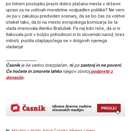
po hitrem postopku prazni dobro plačana mesta v državni
upravi za na volitvah morebitne »odpadle« politike? Ne vem.
Je pa v zakulisju predviden scenarij, da se bo čas za volitve
iztekel tako, da bi na mesto evropskega komisarja še ta
vlada imenovala Alenko Bratušek. Pa naj kdo reče, da si ni
tlakovala poti v boljšo prihodnost in bi slovenski narod, brez
milosti, pustila utapljajočega se v dolgovih njenega
vladanja!
_______________
Časnik
je še vedno brezplačen,
ni
pa
zastonj in ne poceni.
Če hočete in zmorete lahko
njegov obstoj
podprete z
donacijo
.
Categories
Aktualno v družbi
,
Avtorji Časnika
,
Mnenja z mero