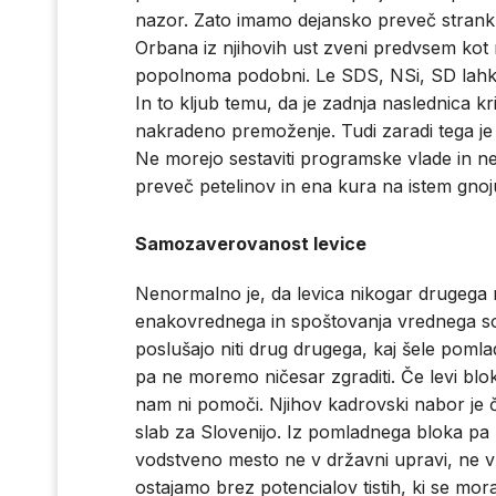
nazor. Zato imamo dejansko preveč strank 
Orbana iz njihovih ust zveni predvsem kot
popolnoma podobni. Le SDS, NSi, SD lahk
In to kljub temu, da je zadnja naslednica 
nakradeno premoženje. Tudi zaradi tega je k
Ne morejo sestaviti programske vlade in ne
preveč petelinov in ena kura na istem gnoj
Samozaverovanost levice
Nenormalno je, da levica nikogar drugega 
enakovrednega in spoštovanja vrednega sog
poslušajo niti drug drugega, kaj šele poml
pa ne moremo ničesar zgraditi. Če levi blo
nam ni pomoči. Njihov kadrovski nabor je če
slab za Slovenijo. Iz pomladnega bloka pa 
vodstveno mesto ne v državni upravi, ne v 
ostajamo brez potencialov tistih, ki se mora