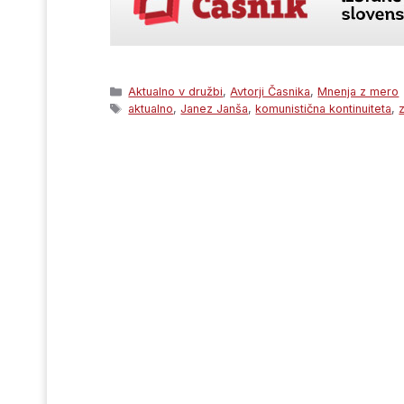
Categories
Aktualno v družbi
,
Avtorji Časnika
,
Mnenja z mero
Tags
aktualno
,
Janez Janša
,
komunistična kontinuiteta
,