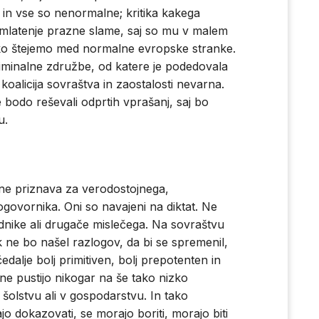
in vse so nenormalne; kritika kakega
 mlatenje prazne slame, saj so mu v malem
o štejemo med normalne evropske stranke.
kriminalne združbe, od katere je podedovala
oalicija sovraštva in zaostalosti nevarna.
 bodo reševali odprtih vprašanj, saj bo
u.
ne priznava za verodostojnega,
ovornika. Oni so navajeni na diktat. Ne
adnike ali drugače mislečega. Na sovraštvu
k ne bo našel razlogov, da bi se spremenil,
dalje bolj primitiven, bolj prepotenten in
ne pustijo nikogar na še tako nizko
šolstvu ali v gospodarstvu. In tako
jo dokazovati, se morajo boriti, morajo biti