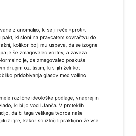
e z anomalijo, ki se ji reče »proti«.
ni pakt, ki sloni na pravcatem sovraštvu do
ražni, kolikor bolj mu uspeva, da se izogne
j pa je še zmagovalec volitev, a zaveza
. Normalno je, da zmagovalec poskuša
 drugim oz. tistim, ki si jih želi kot
bliko pridobivanja glasov med volilno
imele različne ideološke podlage, vnaprej in
ado, ki bi jo vodil Janša. V preteklih
udijo, da bi tega velikega tvorca naše
i iz igre, kakor so izločili praktično že vse