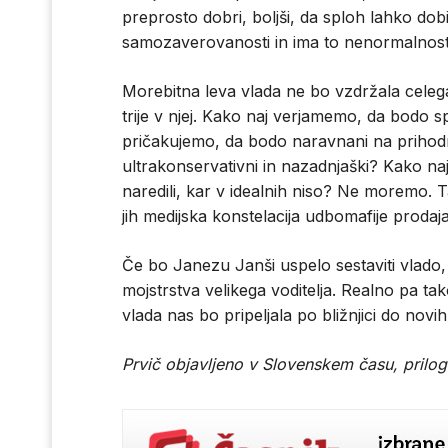
preprosto dobri, boljši, da sploh lahko dobij
samozaverovanosti in ima to nenormalnos
Morebitna leva vlada ne bo vzdržala celega
trije v njej. Kako naj verjamemo, da bodo s
pričakujemo, da bodo naravnani na prihodn
ultrakonservativni in nazadnjaški? Kako na
naredili, kar v idealnih niso? Ne moremo.
jih medijska konstelacija udbomafije prod
Če bo Janezu Janši uspelo sestaviti vlado,
mojstrstva velikega voditelja. Realno pa t
vlada nas bo pripeljala po bližnjici do novi
Prvič objavljeno v Slovenskem času, prilogi