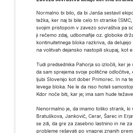
Normalno bi bilo, da bi Janša sestavil ekipo 
težka, ker naj bi bile celo tri stranke (SM
svojim pristopom v zavezo sovraštva pa so 
ji rečemo zdaj, udbomafije oz. globoke drž
kontinuitetnega bloka razkriva, da delujejo k
na volitvah dejansko nastopili skupaj, kot e
Tudi predsednika Pahorja so izločili, ker je
da sam sprejema svoje politične odločitve, 
ljubi Slovenijo kot dober Primorec. In na 
levega bloka. Ne le da niso hoteli samostoj
Kdor noče biti, kar je; ima sam hude težav
Nenormalno je, da imamo toliko strank, ki 
Bratuškova, Jankovič, Cerar, Šarec in Erj
se zdi, da gre za zasebno lastnino in ne za
probleme reševati po vnaprej znanih premi