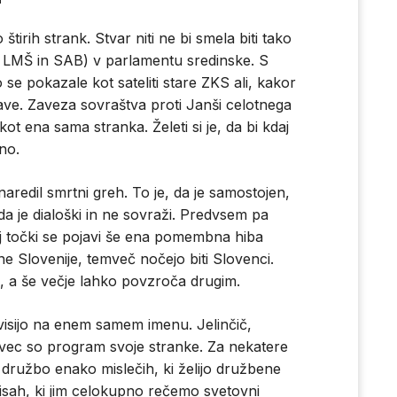
štirih strank. Stvar niti ne bi smela biti tako
C, LMŠ in SAB) v parlamentu sredinske. S
se pokazale kot sateliti stare ZKS ali, kakor
ave. Zaveza sovraštva proti Janši celotnega
ot ena sama stranka. Želeti si je, da bi kdaj
no.
 naredil smrtni greh. To je, da je samostojen,
da je dialoški in ne sovraži. Predvsem pa
tej točki se pojavi še ena pomembna hiba
ne Slovenije, temveč nočejo biti Slovenci.
e, a še večje lahko povzroča drugim.
visijo na enem samem imenu. Jelinčič,
avec so program svoje stranke. Za nekatere
 družbo enako mislečih, ki želijo družbene
sah, ki jim celokupno rečemo svetovni