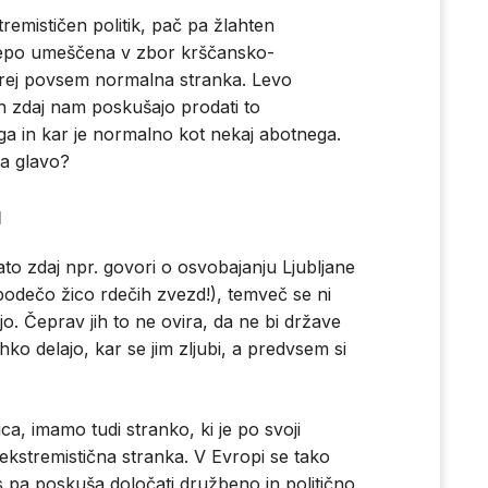
remističen politik, pač pa žlahten
e lepo umeščena v zbor krščansko-
orej povsem normalna stranka. Levo
n zdaj nam poskušajo prodati to
 in kar je normalno kot nekaj abotnega.
na glavo?
l
zato zdaj npr. govori o osvobajanju Ljubljane
 bodečo žico rdečih zvezd!), temveč se ni
tjo. Čeprav jih to ne ovira, da ne bi države
ko delajo, kar se jim zljubi, a predvsem si
ica, imamo tudi stranko, ki je po svoji
a ekstremistična stranka. V Evropi se tako
as pa poskuša določati družbeno in politično