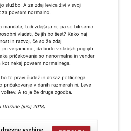
o službo. A za zdaj levica živi v svoji
t za povsem normalno.
 mandata, tudi zdajšnja ni, pa so bili samo
posobni vladati, če jih bo šest? Kako naj
ost in razvoj, če so že zdaj
j jim verjamemo, da bodo v slabših pogojih
 Taka pričakovanja so nenormalna in vendar
aja kot nekaj povsem normalnega.
 bo to pravi čudež in dokaz političnega
ako pričakovanje v danih razmerah ni. Leva
h volitev. A to je že druga zgodba.
 Družine (junij 2018)