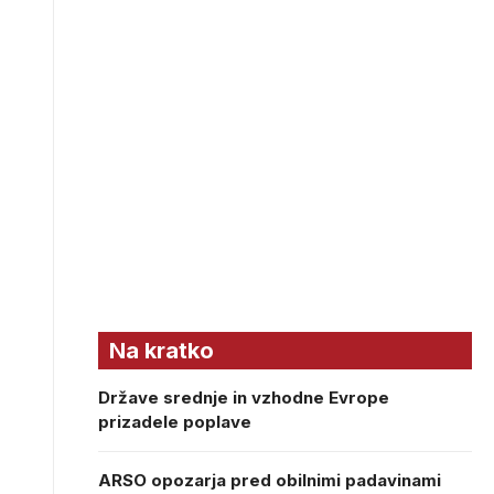
Na kratko
Države srednje in vzhodne Evrope
prizadele poplave
ARSO opozarja pred obilnimi padavinami