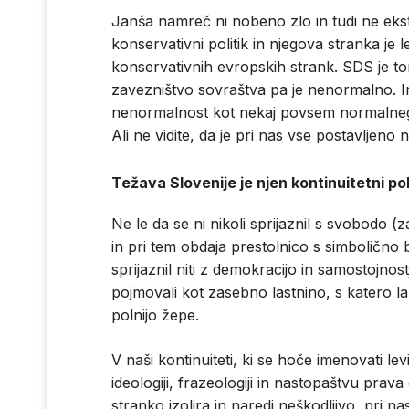
Janša namreč ni nobeno zlo in tudi ne ekst
konservativni politik in njegova stranka j
konservativnih evropskih strank. SDS je t
zavezništvo sovraštva pa je nenormalno. I
nenormalnost kot nekaj povsem normalnega
Ali ne vidite, da je pri nas vse postavljeno 
Težava Slovenije je njen kontinuitetni po
Ne le da se ni nikoli sprijaznil s svobodo (
in pri tem obdaja prestolnico s simbolično
sprijaznil niti z demokracijo in samostojnos
pojmovali kot zasebno lastnino, s katero lah
polnijo žepe.
V naši kontinuiteti, ki se hoče imenovati lev
ideologiji, frazeologiji in nastopaštvu prav
stranko izolira in naredi neškodljivo, pri n