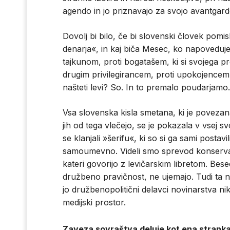
agendo in jo priznavajo za svojo avantgard
Dovolj bi bilo, če bi slovenski človek pomis
denarja«, in kaj biča Mesec, ko napoveduje 
tajkunom, proti bogatašem, ki si svojega pre
drugim privilegirancem, proti upokojencem 
našteti levi? So. In to premalo poudarjamo.
Vsa slovenska kisla smetana, ki je povezana 
jih od tega vlečejo, se je pokazala v vsej s
se klanjali »šerifu«, ki so si ga sami postav
samoumevno. Videli smo sprevod konservati
kateri govorijo z levičarskim libretom. Bese
družbeno pravičnost, ne ujemajo. Tudi ta
jo družbenopolitični delavci novinarstva nik
medijski prostor.
Zaveza sovraštva deluje
kot ena strank