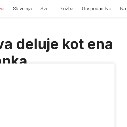
di
Slovenija
Svet
Družba
Gospodarstvo
Na 
a deluje kot ena
anka
drej M. Poznič