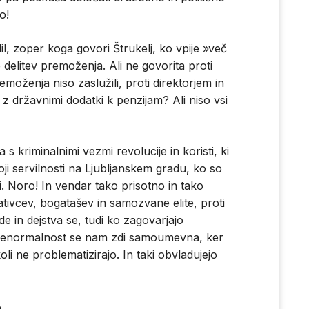
o!
lil, zoper koga govori Štrukelj, ko vpije »več
delitev premoženja. Ali ne govorita proti
moženja niso zaslužili, proti direktorjem in
z državnimi dodatki k penzijam? Ali niso vsi
s kriminalnimi vezmi revolucije in koristi, ki
voji servilnosti na Ljubljanskem gradu, ko so
ili. Noro! In vendar tako prisotno in tako
vcev, bogatašev in samozvane elite, proti
de in dejstva se, tudi ko zagovarjajo
 nenormalnost se nam zdi samoumevna, ker
oli ne problematizirajo. In taki obvladujejo
a