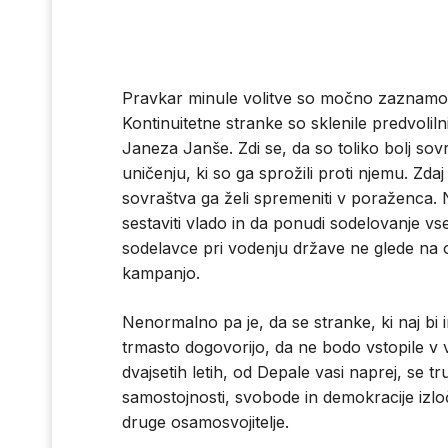
Pravkar minule volitve so močno zaznamovan
Kontinuitetne stranke so sklenile predvolil
Janeza Janše. Zdi se, da so toliko bolj sov
uničenju, ki so ga sprožili proti njemu. Zda
sovraštva ga želi spremeniti v poraženca
sestaviti vlado in da ponudi sodelovanje vsem
sodelavce pri vodenju države ne glede na o
kampanjo.
Nenormalno pa je, da se stranke, ki naj bi 
trmasto dogovorijo, da ne bodo vstopile v vl
dvajsetih letih, od Depale vasi naprej, se tr
samostojnosti, svobode in demokracije izločil
druge osamosvojitelje.