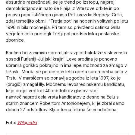
absurdne razsežnosti, se je trend po izstopu, najprej
demokristjanov in nato še Finija iz Vitezove orbite in po
pojavu populističnega gibanja Pet zvezdic Beppeja Grilla,
zdaj temeljito obrnil. “Tretja pot” na nobenih volitvah po letu
1996 ni bila močnejša. Pri tem so privrženci satirika Grilla
verjetno celo presegli Tretji pol predsednika poslanske
zbornice.
Končno bo zanimivo spremljati razplet balotaže v slovenski
sosedi Furlaniji-Julijski krajini. Leva sredina je ponovno
ubranila goriško pokrajino in ima lepe možnosti za zmago v
tržaški. Morda se po desetih letih obeta sprememba celo v
Trstu. V marsičem se ponavlja zgodba iz leta 1997, ko je
(drugič) zmagal Illy. Močnemu levosredinskemu kandidatu,
ki je prejel več kot 40 odstotkov glasov, stoji
namreč naproti cela vrsta kandidatov z desne na čelu s
starim znancem Robertom Antonionejem, ki je zbral samo
dobrih 27 odstotkov. Kljub temu tekma še ni odločena.
Foto:
Wikipedia