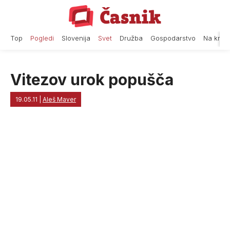
Skip
to
content
Top
Pogledi
Slovenija
Svet
Družba
Gospodarstvo
Na krat
Vitezov urok popušča
19.05.11
|
Aleš Maver