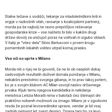
Stalne težave s sodišči, tekanje za mladoletniškimi krili in
orgije v razkošnih vilah, ravsanje s koalicijskimi partnerji,
morda pa še najbolj ne ravno prepričljivo reševanje
gospodarske krize – vse našteto bi bilo v kakšni drugi
državi dovolj za uničujoč poraz na volitvah in izgubo oblasti.
V Italiji je “vitez dela” Silvio Berlusconi v prvem krogu
pomembnih lokalnih volitev utrpel komaj prasko.
Vse oči so uprte v Milano
Morda niti o njej ne bi govorili, če ne bi ob nasploh dokaj
zadovoljivih rezultatih doživel domala ponižanja v Milanu,
nekakšni prestolnici svojega gibanja, in to prav takoj potem,
ko je s svojim klubom AC Milan osvojil naslov državnega
prvaka. Kljub temu njegova kandidatka in nekdanja
ministrica Letizia Moratti nima v balotaži čez štirinajst dni
praktično nobenih možnosti za zmago. Milano je v zgodovini
resda že poznal levosredinske uprave, vendar je bil vsaj
zadnjih petnajst let zvest desnici. Zmaga tam bo za levo