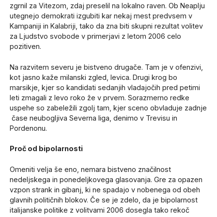
zgrnil za Vitezom, zdaj preselil na lokalno raven. Ob Neaplju
utegnejo demokrati izgubiti kar nekaj mest predvsem v
Kampaniji in Kalabriji, tako da zna biti skupni rezultat volitev
za Ljudstvo svobode v primerjavi z letom 2006 celo
pozitiven.
Na razvitem severu je bistveno drugače. Tam je v ofenzivi,
kot jasno kaže milanski zgled, levica. Drugi krog bo
marsikje, kjer so kandidati sedanjih vladajočih pred petimi
leti zmagali z levo roko že v prvem. Sorazmerno redke
uspehe so zabeležili zgolj tam, kjer sceno obvladuje zadnje
čase neubogljiva Severna liga, denimo v Trevisu in
Pordenonu.
Proč od bipolarnosti
Omeniti velja še eno, nemara bistveno značilnost
nedeljskega in ponedeljkovega glasovanja. Gre za opazen
vzpon strank in gibanj, ki ne spadajo v nobenega od obeh
glavnih političnih blokov. Če se je zdelo, da je bipolarnost
italijanske politike z volitvami 2006 dosegla tako rekoč