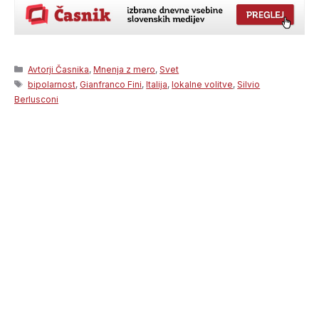
Categories
Avtorji Časnika
,
Mnenja z mero
,
Svet
Tags
bipolarnost
,
Gianfranco Fini
,
Italija
,
lokalne volitve
,
Silvio
Berlusconi