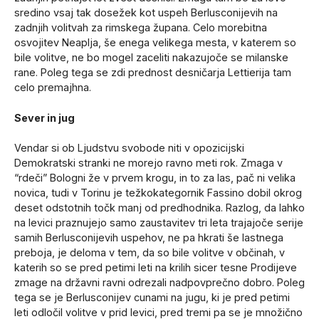
sredino vsaj tak dosežek kot uspeh Berlusconijevih na
zadnjih volitvah za rimskega župana. Celo morebitna
osvojitev Neaplja, še enega velikega mesta, v katerem so
bile volitve, ne bo mogel zaceliti nakazujoče se milanske
rane. Poleg tega se zdi prednost desničarja Lettierija tam
celo premajhna.
Sever in jug
Vendar si ob Ljudstvu svobode niti v opozicijski
Demokratski stranki ne morejo ravno meti rok. Zmaga v
“rdeči” Bologni že v prvem krogu, in to za las, pač ni velika
novica, tudi v Torinu je težkokategornik Fassino dobil okrog
deset odstotnih točk manj od predhodnika. Razlog, da lahko
na levici praznujejo samo zaustavitev tri leta trajajoče serije
samih Berlusconijevih uspehov, ne pa hkrati še lastnega
preboja, je deloma v tem, da so bile volitve v občinah, v
katerih so se pred petimi leti na krilih sicer tesne Prodijeve
zmage na državni ravni odrezali nadpovprečno dobro. Poleg
tega se je Berlusconijev cunami na jugu, ki je pred petimi
leti odločil volitve v prid levici, pred tremi pa se je množično