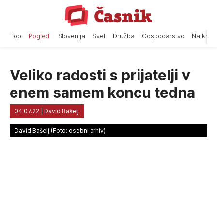
Skip
to
content
Top
Pogledi
Slovenija
Svet
Družba
Gospodarstvo
Na krat
Veliko radosti s prijatelji v
enem samem koncu tedna
04.07.22
|
David Bašelj
David Bašelj (Foto: osebni arhiv)