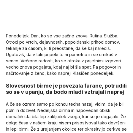
Ponedeljek. Dan, ko se vse začne znova. Rutina. Služba.
Otroci po vrtcih, dejavnostih, popoldanski prihod domov,
tekanje za časom, ki ti preostane, da še kaj narediš.
Ugotoviš, da v taki pripeki to ni pametno in se umikaš v
senco. Večerno radosti, ko se otroka z prijetnimi izgovori
vedno znova pogajata, kdaj naj bi šla spat. Pa pogovor in
načrtovanje z ženo, kako naprej. Klasičen ponedeljek.
Slovesnost birme je povezala farane, potrudili
so se v upanju, da bodo mladi vztrajali naprej
A če se ozrem samo po koncu tedna nazaj, vidim, da je bil
poln in doživet. Nedeljska birma in napovedan obisk
domačih sta bila lep zaključek vsega, kar se je dogajalo. Že
dolgo časa v našem kraju nisem prisostvoval tako dovršeni
in lepi birmi. Že z urejanjem okolice ter okrasitvijo cerkve se