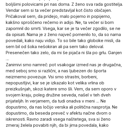
boljšimi polovicami pri nas doma. Z ženo sva rada gostitelja.
Vendar sem si ta večer predstavljal kot čisto običajen.
Pričakoval sem, da pridejo, malo pojemo in popijemo,
kakšno sproščeno rečemo in adijo. Ne, ta večer si bom
zapomnil do smrti. Vsega, kar se je ta večer zgodilo, se ne
da opisati. Nama je z ženo največ pomenilo to, da so nama
povedali, kako naju vidijo. To so bile tako globoke misli, da
sem bil od šoka nešokiran ali pa sem tako deloval.
Presenečen tako zelo, da mi še pijača ni šla po grlu. Ganjen
…
Zanimivi smo namreč: pot vsakogar izmed nas je drugačna,
med seboj smo si različni, a nas ljubezen do športa
neizmerno povezuje. Vsi smo strastni, borbeni,
nepopustljivi, kar se je izkazalo kot velika vrlina ob
preizkušnjah, skozi katere smo šli. Vem, da sem oporo v
svojem kraju, poleg družine seveda, našel v teh dveh
prijateljih. In verjamem, da tudi onadva v meni … Ne
dopustimo, da nas ločijo verska ali politična nasprotja. Ne
dopustimo, da beseda preveč v afektu načne dvom o
iskrenosti. Ravno zaradi vsega naštetega, sva si ženo
zmeraj želela povabiti njih, da bi jima povedala, kako