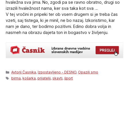
hvaležna sva jima. No, zgodi pa se ravno obratno, drugi so
izrazili hvaležnost nama, ker sva taka kot sva …
V tej vročini in pripeki ter ob vsem drugem si je treba čas
vzeti, saj tistega, ki je minil, ne bo nazaj. Izkoristimo, kar
nam je dano, ter bodimo pozitivni. Edino dobra volja in
nasmeh na obrazu dajeta ton in bogastvo v življenju.
Categories
Avtorji Časnika
,
Izpostavljeno - DESNO
,
Opazili smo
Tags
birma
,
košarka
,
prijatelji
,
skavti
,
šport