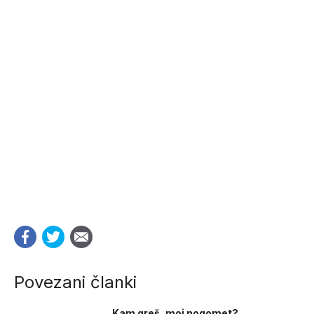
Povezani članki
Kam greš, moj nogomet?