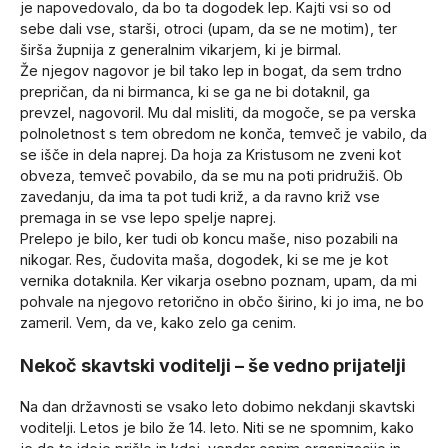
je napovedovalo, da bo ta dogodek lep. Kajti vsi so od
sebe dali vse, starši, otroci (upam, da se ne motim), ter
širša župnija z generalnim vikarjem, ki je birmal.
Že njegov nagovor je bil tako lep in bogat, da sem trdno
prepričan, da ni birmanca, ki se ga ne bi dotaknil, ga
prevzel, nagovoril. Mu dal misliti, da mogoče, se pa verska
polnoletnost s tem obredom ne konča, temveč je vabilo, da
se išče in dela naprej. Da hoja za Kristusom ne zveni kot
obveza, temveč povabilo, da se mu na poti pridružiš. Ob
zavedanju, da ima ta pot tudi križ, a da ravno križ vse
premaga in se vse lepo spelje naprej.
Prelepo je bilo, ker tudi ob koncu maše, niso pozabili na
nikogar. Res, čudovita maša, dogodek, ki se me je kot
vernika dotaknila. Ker vikarja osebno poznam, upam, da mi
pohvale na njegovo retorično in občo širino, ki jo ima, ne bo
zameril. Vem, da ve, kako zelo ga cenim.
Nekoč skavtski voditelji – še vedno prijatelji
Na dan državnosti se vsako leto dobimo nekdanji skavtski
voditelji. Letos je bilo že 14. leto. Niti se ne spomnim, kako