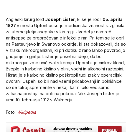
Angleški kirurg lord
Joseph Lister
, ki se je rodil
05. aprila
1827
v mestu Uptonhouse je medicinska znanost razglasila
za utemeljitelja aseptike v kirurgiji. Uvedel je namreč
antisepso za preprečevanje infekcije ran. Pri tem se je oprl
na Pasteurjevo in Swanovo odkritje, ki sta dokazovali, da so
v zraku mikroorganizmi, ki pri dotiku z rano lahko povzročijo
gnojenje in gnitje. Lister je prišel na idejo, da bo
mikroorganizme uničeval s kemijo. Uporabil je cinkov klorid,
žveplo in karbolno kislino v oljni, vodni in alkoholni raztopini.
Hkrati je s karbolno kislino poškropil tudi zrak v operacijski
dvorani. Uspehi so bili nad vsemi pričakovanji in bolnišnice
so se takoj spremenile v nekaj, kar ni bilo več samo
začasna postaja na poti na pokopališče. Joseph Lister je
umrl 10. februarja 1912 v Walmerju.
Foto:
Wikipedia