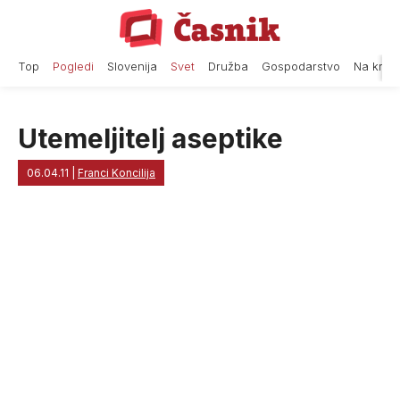
Skip
to
content
Top
Pogledi
Slovenija
Svet
Družba
Gospodarstvo
Na krat
Utemeljitelj aseptike
06.04.11
|
Franci Koncilija