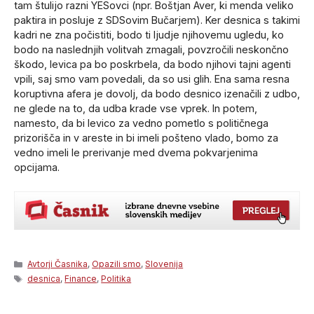
tam štulijo razni YESovci (npr. Boštjan Aver, ki menda veliko
paktira in posluje z SDSovim Bučarjem). Ker desnica s takimi
kadri ne zna počistiti, bodo ti ljudje njihovemu ugledu, ko
bodo na naslednjih volitvah zmagali, povzročili neskončno
škodo, levica pa bo poskrbela, da bodo njihovi tajni agenti
vpili, saj smo vam povedali, da so usi glih. Ena sama resna
koruptivna afera je dovolj, da bodo desnico izenačili z udbo,
ne glede na to, da udba krade vse vprek. In potem,
namesto, da bi levico za vedno pometlo s političnega
prizorišča in v areste in bi imeli pošteno vlado, bomo za
vedno imeli le prerivanje med dvema pokvarjenima
opcijama.
Categories
Avtorji Časnika
,
Opazili smo
,
Slovenija
Tags
desnica
,
Finance
,
Politika