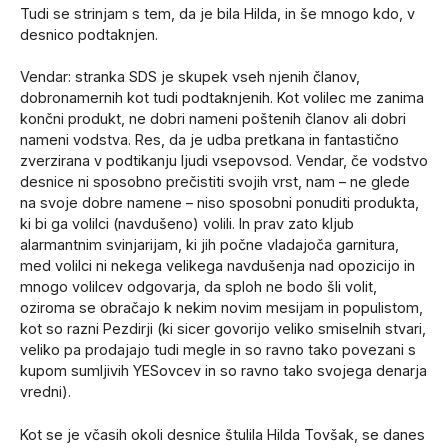
Tudi se strinjam s tem, da je bila Hilda, in še mnogo kdo, v
desnico podtaknjen.
Vendar: stranka SDS je skupek vseh njenih članov,
dobronamernih kot tudi podtaknjenih. Kot volilec me zanima
končni produkt, ne dobri nameni poštenih članov ali dobri
nameni vodstva. Res, da je udba pretkana in fantastično
zverzirana v podtikanju ljudi vsepovsod. Vendar, če vodstvo
desnice ni sposobno prečistiti svojih vrst, nam – ne glede
na svoje dobre namene – niso sposobni ponuditi produkta,
ki bi ga volilci (navdušeno) volili. In prav zato kljub
alarmantnim svinjarijam, ki jih počne vladajoča garnitura,
med volilci ni nekega velikega navdušenja nad opozicijo in
mnogo volilcev odgovarja, da sploh ne bodo šli volit,
oziroma se obračajo k nekim novim mesijam in populistom,
kot so razni Pezdirji (ki sicer govorijo veliko smiselnih stvari,
veliko pa prodajajo tudi megle in so ravno tako povezani s
kupom sumljivih YESovcev in so ravno tako svojega denarja
vredni).
Kot se je včasih okoli desnice štulila Hilda Tovšak, se danes