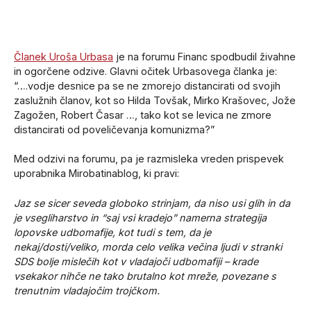
Članek Uroša Urbasa
je na forumu Financ spodbudil živahne
in ogorčene odzive. Glavni očitek Urbasovega članka je:
“….vodje desnice pa se ne zmorejo distancirati od svojih
zaslužnih članov, kot so Hilda Tovšak, Mirko Krašovec, Jože
Zagožen, Robert Časar …, tako kot se levica ne zmore
distancirati od poveličevanja komunizma?”
Med odzivi na forumu, pa je razmisleka vreden prispevek
uporabnika Mirobatinablog, ki pravi:
Jaz se sicer seveda globoko strinjam, da niso usi glih in da
je vsegliharstvo in “saj vsi kradejo” namerna strategija
lopovske udbomafije, kot tudi s tem, da je
nekaj/dosti/veliko, morda celo velika večina ljudi v stranki
SDS bolje mislečih kot v vladajoči udbomafiji – krade
vsekakor nihče ne tako brutalno kot mreže, povezane s
trenutnim vladajočim trojčkom.