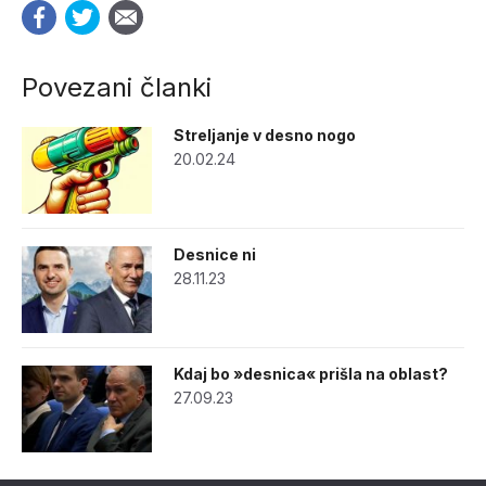
Povezani članki
Streljanje v desno nogo
20.02.24
Desnice ni
28.11.23
Kdaj bo »desnica« prišla na oblast?
27.09.23