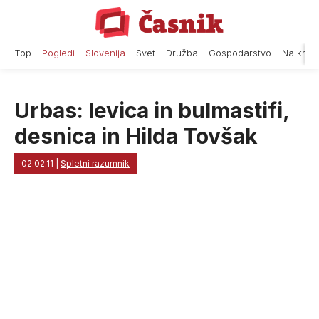
Skip
to
content
Top
Pogledi
Slovenija
Svet
Družba
Gospodarstvo
Na krat
Urbas: levica in bulmastifi,
desnica in Hilda Tovšak
02.02.11
|
Spletni razumnik