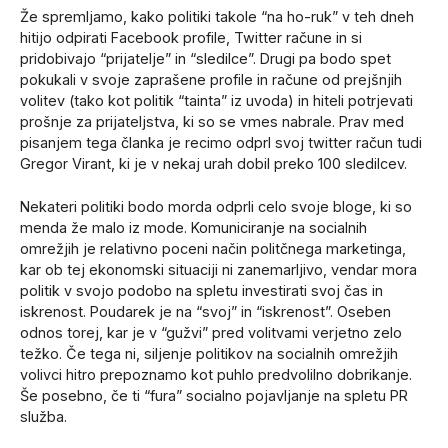
Že spremljamo, kako politiki takole “na ho-ruk” v teh dneh
hitijo odpirati Facebook profile, Twitter račune in si
pridobivajo “prijatelje” in “sledilce”. Drugi pa bodo spet
pokukali v svoje zaprašene profile in račune od prejšnjih
volitev (tako kot politik “tainta” iz uvoda) in hiteli potrjevati
prošnje za prijateljstva, ki so se vmes nabrale. Prav med
pisanjem tega članka je recimo odprl svoj twitter račun tudi
Gregor Virant, ki je v nekaj urah dobil preko 100 sledilcev.
Nekateri politiki bodo morda odprli celo svoje bloge, ki so
menda že malo iz mode. Komuniciranje na socialnih
omrežjih je relativno poceni način politčnega marketinga,
kar ob tej ekonomski situaciji ni zanemarljivo, vendar mora
politik v svojo podobo na spletu investirati svoj čas in
iskrenost. Poudarek je na “svoj” in “iskrenost”. Oseben
odnos torej, kar je v “gužvi” pred volitvami verjetno zelo
težko. Če tega ni, siljenje politikov na socialnih omrežjih
volivci hitro prepoznamo kot puhlo predvolilno dobrikanje.
Še posebno, če ti “fura” socialno pojavljanje na spletu PR
služba.