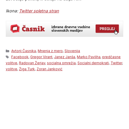
Ikona:
Twitter spletna stran
Categories
Avtorji Časnika
,
Mnenja z mero
,
Slovenija
Tags
Facebook
,
Gregor Virant
,
Janez Janša
,
Marko Pavliha
,
predčasne
volitve
,
Radovan Žerjav
,
socialna omrežja
,
Socialni demokrati
,
Twitter
,
volitve
,
Žiga Turk
,
Zoran Janković