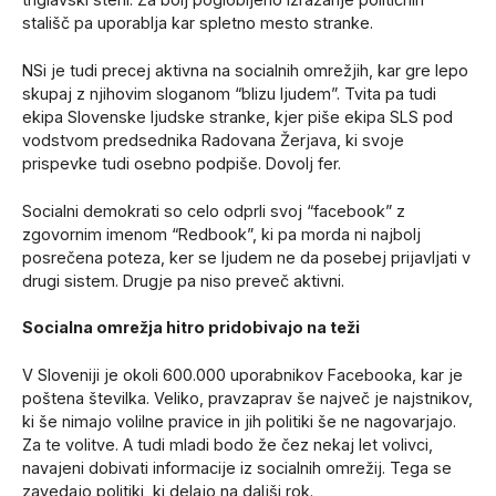
stališč pa uporablja kar spletno mesto stranke.
NSi je tudi precej aktivna na socialnih omrežjih, kar gre lepo
skupaj z njihovim sloganom “blizu ljudem”. Tvita pa tudi
ekipa Slovenske ljudske stranke, kjer piše ekipa SLS pod
vodstvom predsednika Radovana Žerjava, ki svoje
prispevke tudi osebno podpiše. Dovolj fer.
Socialni demokrati so celo odprli svoj “facebook” z
zgovornim imenom “Redbook”, ki pa morda ni najbolj
posrečena poteza, ker se ljudem ne da posebej prijavljati v
drugi sistem. Drugje pa niso preveč aktivni.
Socialna omrežja hitro pridobivajo na teži
V Sloveniji je okoli 600.000 uporabnikov Facebooka, kar je
poštena številka. Veliko, pravzaprav še največ je najstnikov,
ki še nimajo volilne pravice in jih politiki še ne nagovarjajo.
Za te volitve. A tudi mladi bodo že čez nekaj let volivci,
navajeni dobivati informacije iz socialnih omrežij. Tega se
zavedajo politiki, ki delajo na daljši rok.