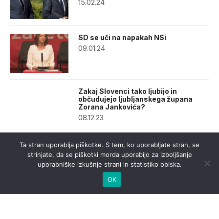
15.02.24
SD se uči na napakah NSi
09.01.24
Zakaj Slovenci tako ljubijo in
občudujejo ljubljanskega župana
Zorana Jankovića?
08.12.23
Ta stran uporablja piškotke. S tem, ko uporabljate stran, se
strinjate, da se piškotki morda uporabijo za izboljšanje
uporabniške izkušnje strani in statistiko obiska.
OK
urednistvo@casnik.si