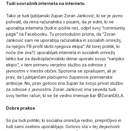
Tudi sovražnik interneta na internetu
Tako je tudi ljubljanski župan Zoran Janković, ki se je javno
pohvalil, da nima računalnika v pisarni, da je edini, ki ne
uporablja interneta (tudi e-pošte ne), odprl svoj “community
page” na Facebooku. Tu prostodušno prizna, da “Zoran
Janković sam ne uporablja računalnika in socialnih omrežij,
za njegov FB profil skrbi njegova ekipa”. Ali torej politik, ki
noče (ne zna?) uporabljati interneta in socialnih omrežij
lahko kar za davkoplačevalski denar uporabi svojo “sanjsko
ekipo”, v tem primeru verjetno službo za odnose z
javnostmi v mestni občini. Spotoma se sprašujem, ali je
prav, da Ljubljančani plačujemo županove premierske
ambicije. No, prav gotovo ima župan še svojo privat službo
za odnose z javnostmi. Zoran Janković ima seveda tudi
svoj twitter račun, ki se še vedno imenuje kar @ZoranDELA.
Dobre prakse
So pa tudi politiki, ki socialna omrežja redno, prepričljivo in
tudi sami osebno uporabljajo. Gotovo sta v tej dejavnosti