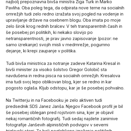
najbolj prepoznavna bivša ministra Žiga Turk in Marko
Pavliha. Oba poleg tega, da odpirata nove teme na socialnih
omrežjih tudi zelo redno izražata svoj pogled na vodenje in
upravljanje države na osebnem blogu. Oba imata po moje
zelo širok krog rednih bralcev. V teh transparentnih časih in
še posebej pri politikih, ki nekako slovijo po
netransparentnosti, je prav javno zapisovanje (pozor: ne
samo izrekanje) svojih misli v medmrežje, pogumno
dejanje, ki krepi zaupanje v politika.
Tudi bivša ministrica za notranje zadeve Katarina Kresal in
bivši minister za visoko šolstvo Gregor Golobič sta
navdušena in redna pisca na socialnih omrežjih. Kresalova
ima tudi svoj lepo oblikovan blog, kjer se redno in kar
pogosto oglaša. Kljub odstopu, kar je še posebej pohvalno.
Na Twitterju in na Facebooku je zelo aktiven tudi
predsednik SDS Janez Janša. Njegov Facebook profil je bil
še posebej oblegan pred rojstvom sina, kjer je objavil
nekaj romantičnih fotografij. Tudi sedaj najdete zanimive
fotografije Janševih alpinističnih podvigov v severni
triglavski steni. Za bolj poglobljeno izražanje političnih