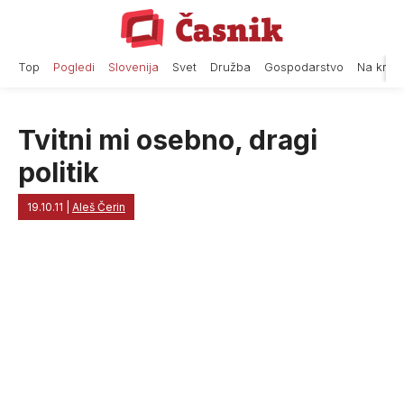
Skip
to
content
Top
Pogledi
Slovenija
Svet
Družba
Gospodarstvo
Na krat
Tvitni mi osebno, dragi
politik
19.10.11
|
Aleš Čerin