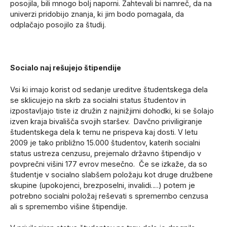
posojila, bili mnogo bolj naporni. Zahtevali bi namreč, da na
univerzi pridobijo znanja, ki jim bodo pomagala, da
odplačajo posojilo za študij.
Socialo naj rešujejo štipendije
Vsi ki imajo korist od sedanje ureditve študentskega dela
se sklicujejo na skrb za socialni status študentov in
izpostavljajo tiste iz družin z najnižjimi dohodki, ki se šolajo
izven kraja bivališča svojih staršev. Davčno priviligiranje
študentskega dela k temu ne prispeva kaj dosti. V letu
2009 je tako približno 15.000 študentov, katerih socialni
status ustreza cenzusu, prejemalo državno štipendijo v
povprečni višini 177 evrov mesečno. Če se izkaže, da so
študentje v socialno slabšem položaju kot druge družbene
skupine (upokojenci, brezposelni, invalidi….) potem je
potrebno socialni položaj reševati s spremembo cenzusa
ali s spremembo višine štipendije.