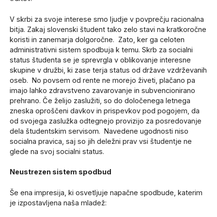
V skrbi za svoje interese smo ljudje v povprečju racionalna
bitja. Zakaj slovenski študent tako zelo stavi na kratkoročne
koristi in zanemarja dolgoročne. Zato, ker ga celoten
administrativni sistem spodbuja k temu. Skrb za socialni
status študenta se je sprevrgla v oblikovanje interesne
skupine v družbi, ki zase terja status od države vzdrževanih
oseb. No povsem od rente ne morejo živeti, plačano pa
imajo lahko zdravstveno zavarovanje in subvencionirano
prehrano. Če želijo zaslužiti, so do določenega letnega
zneska oproščeni davkov in prispevkov pod pogojem, da
od svojega zaslužka odtegnejo provizijo za posredovanje
dela študentskim servisom. Navedene ugodnosti niso
socialna pravica, saj so jih deležni prav vsi študentje ne
glede na svoj socialni status.
Neustrezen sistem spodbud
Še ena impresija, ki osvetljuje napačne spodbude, katerim
je izpostavljena naša mladež: