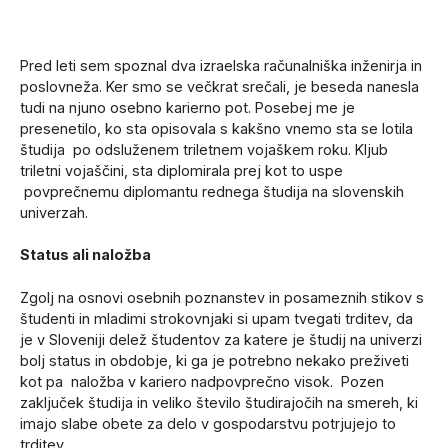
Pred leti sem spoznal dva izraelska računalniška inženirja in
poslovneža. Ker smo se večkrat srečali, je beseda nanesla
tudi na njuno osebno karierno pot. Posebej me je
presenetilo, ko sta opisovala s kakšno vnemo sta se lotila
študija po odsluženem triletnem vojaškem roku. Kljub
triletni vojaščini, sta diplomirala prej kot to uspe
povprečnemu diplomantu rednega študija na slovenskih
univerzah.
Status ali naložba
Zgolj na osnovi osebnih poznanstev in posameznih stikov s
študenti in mladimi strokovnjaki si upam tvegati trditev, da
je v Sloveniji delež študentov za katere je študij na univerzi
bolj status in obdobje, ki ga je potrebno nekako preživeti
kot pa naložba v kariero nadpovprečno visok. Pozen
zaključek študija in veliko število študirajočih na smereh, ki
imajo slabe obete za delo v gospodarstvu potrjujejo to
trditev.