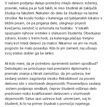
V našem podjetju delajo pretežno mlajši delavci: inženirji,
pravniki, nekaj pa je tudi takih, ki niso študirali ali zaključili
študija na fakulteti. Nekateri ob delu še študirajo na lastne
stroške. Na kosilo hodijo v katerega od ljubljanskih lokalov v
bližini pisarn, če pa priganja delo, utegnejo pojesti
kvečjemu sendvič iz avtomata na hodniku. V lokalih
opazujem njihove vrstnike s statusom študenta. Obedujejo
zdravo, kosilo s tremi hodi, za katerega plačajo tretjino
manj kot mladi delavci za malico. Nikamor se jim ne mudi,
pogosto še malo posedijo. Kdo bi jim zameril, naj uživajo
svoj status dokler ga še lahko.
Ali kdo meni, da je potrebno spremeniti sistem spodbud?
Delodajalci se pritožujejo nad prestarimi diplomanti s
premalo znanja a hkrati zamolčijo, da jim ustreza, ker
sedanji sistem zagotavlja visoko fleksibilnost za poceni
delovno silo v storitvenih dejavnostih. Presenetljivo sedanji
sistem podpirajo sindikati, čeprav študenti odžirajo delo
predvsem nizko kvalificiranim delavcem v storitvenih
dejavnostih. Satus quo ustreza tudi univerzam, saj bi
študenti, ki bi na primer študirali s pomočjo najetega