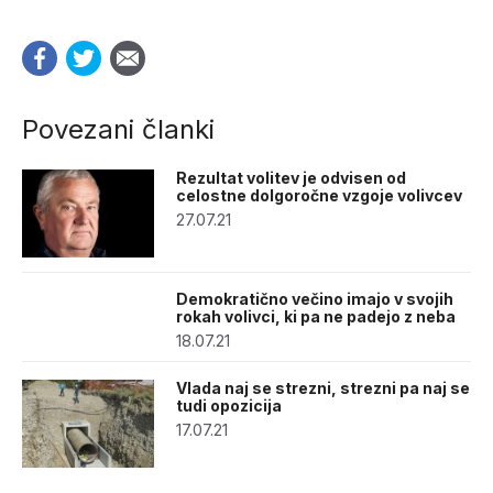
Povezani članki
Rezultat volitev je odvisen od
celostne dolgoročne vzgoje volivcev
27.07.21
Demokratično večino imajo v svojih
rokah volivci, ki pa ne padejo z neba
18.07.21
Vlada naj se strezni, strezni pa naj se
tudi opozicija
17.07.21