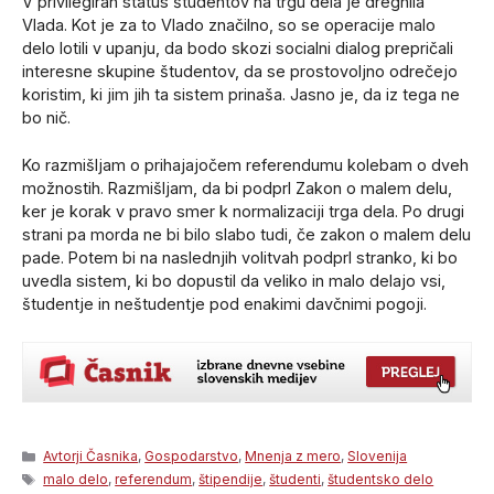
V privilegiran status študentov na trgu dela je dregnila
Vlada. Kot je za to Vlado značilno, so se operacije malo
delo lotili v upanju, da bodo skozi socialni dialog prepričali
interesne skupine študentov, da se prostovoljno odrečejo
koristim, ki jim jih ta sistem prinaša. Jasno je, da iz tega ne
bo nič.
Ko razmišljam o prihajajočem referendumu kolebam o dveh
možnostih. Razmišljam, da bi podprl Zakon o malem delu,
ker je korak v pravo smer k normalizaciji trga dela. Po drugi
strani pa morda ne bi bilo slabo tudi, če zakon o malem delu
pade. Potem bi na naslednjih volitvah podprl stranko, ki bo
uvedla sistem, ki bo dopustil da veliko in malo delajo vsi,
študentje in neštudentje pod enakimi davčnimi pogoji.
Categories
Avtorji Časnika
,
Gospodarstvo
,
Mnenja z mero
,
Slovenija
Tags
malo delo
,
referendum
,
štipendije
,
študenti
,
študentsko delo