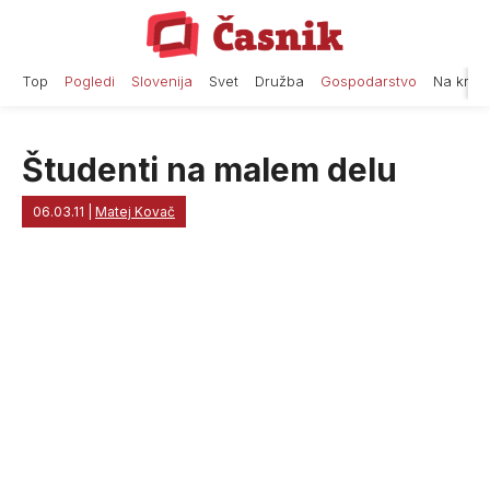
Skip
to
content
Top
Pogledi
Slovenija
Svet
Družba
Gospodarstvo
Na krat
Študenti na malem delu
06.03.11
|
Matej Kovač