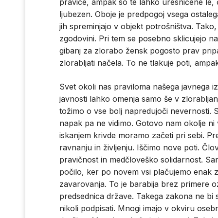
pravice, ampak so te lahko uresničene le, 
ljubezen. Oboje je predpogoj vsega ostal
jih spreminjajo v objekt potrošništva. Tako, 
zgodovini. Pri tem se posebno sklicujejo na
gibanj za zlorabo žensk pogosto prav pripa
zlorabljati načela. To ne tlakuje poti, amp
Svet okoli nas praviloma našega javnega i
javnosti lahko omenja samo še v zlorabljan
tožimo o vse bolj napredujoči nevernosti.
napak pa ne vidimo. Gotovo nam okolje ni
iskanjem krivde moramo začeti pri sebi. Pr
ravnanju in življenju. Iščimo nove poti. Člo
pravičnost in medčloveško solidarnost. Sam
počilo, ker po novem vsi plačujemo enak 
zavarovanja. To je barabija brez primere oz
predsednica države. Takega zakona ne bi s
nikoli podpisati. Mnogi imajo v okviru ose