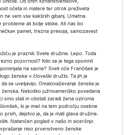
 jo uničile. Od onih »znanstvenikov«,
pnost očeta in matere ter otrok preživeta
 in ne vem vse kakšnih gibanj. Umetna
 probleme ali bolje stiske. Ali nas bo
kmečka« pamet, trezna presoja, samozavest
ožiču je praznik Svete družine. Lepo. Toda
rezno pozornost? Kdo se je tega spomnil
spominjala na savne? Sveti oče Frančišek je
go ženske v človeški družbi. Ta jih je
ti, da se uveljavijo. Omalovaževanje ženske je
dila ženska. Nekoliko južnoameriško povedana
 smo stali in obstali zaradi žena oziroma
 Slomšek, ki je imel na tem področju osebne
 prsih, dejstvo je, da je mati glava družine.
iti. Natančen pogled v našo in siceršnjo
 vprašanje niso prvenstveno ženske