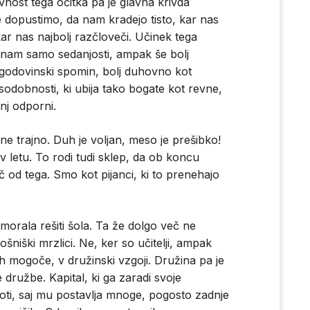
tivnost tega očitka pa je glavna krivda
e dopustimo, da nam kradejo tisto, kar nas
 kar nas najbolj razčloveči. Učinek tega
jo nam samo sedanjosti, ampak še bolj
 zgodovinski spomin, bolj duhovno kot
sodobnosti, ki ubija tako bogate kot revne,
anj odporni.
e trajno. Duh je voljan, meso je prešibko!
v letu. To rodi tudi sklep, da ob koncu
 od tega. Smo kot pijanci, ki to prenehajo
morala rešiti šola. Ta že dolgo več ne
ošniški mrzlici. Ne, ker so učitelji, ampak
ploh mogoče, v družinski vzgoji. Družina pa je
družbe. Kapital, ki ga zaradi svoje
ti, saj mu postavlja mnoge, pogosto zadnje