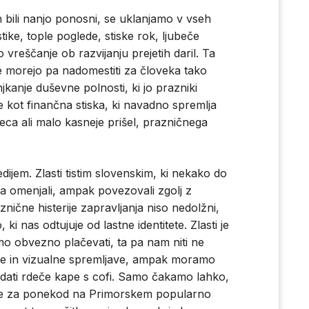
in bili nanjo ponosni, se uklanjamo v vseh
tike, tople poglede, stiske rok, ljubeče
reščanje ob razvijanju prejetih daril. Ta
e morejo pa nadomestiti za človeka tako
kanje duševne polnosti, ki jo prazniki
e kot finančna stiska, ki navadno spremlja
ca ali malo kasneje prišel, prazničnega
dijem. Zlasti tistim slovenskim, ki nekako do
ga omenjali, ampak povezovali zgolj z
nične histerije zapravljanja niso nedolžni,
ki nas odtujuje od lastne identitete. Zlasti je
o obvezno plačevati, ta pa nam niti ne
ne in vizualne spremljave, ampak moramo
edati rdeče kape s cofi. Samo čakamo lahko,
 še za ponekod na Primorskem popularno