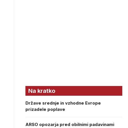
Na kratko
Države srednje in vzhodne Evrope
prizadele poplave
ARSO opozarja pred obilnimi padavinami