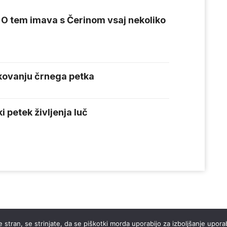
 O tem imava s Čerinom vsaj nekoliko
akovanju črnega petka
i petek življenja luč
 stran, se strinjate, da se piškotki morda uporabijo za izboljšanje uporab