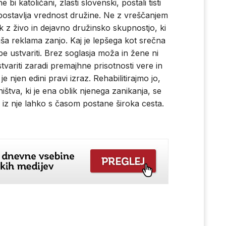
bi katoličani, zlasti slovenski, postali tisti
 postavlja vrednost družine. Ne z vreščanjem
k z živo in dejavno družinsko skupnostjo, ki
jša reklama zanjo. Kaj je lepšega kot srečna
e ustvariti. Brez soglasja moža in žene ni
tvariti zaradi premajhne prisotnosti vere in
 njen edini pravi izraz. Rehabilitirajmo jo,
štva, ki je ena oblik njenega zanikanja, se
ca iz nje lahko s časom postane široka cesta.