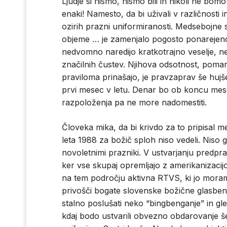
Ljudje si nismo, nismo bili in nikoli ne bomo
enaki! Namesto, da bi uživali v različnosti 
ozirih prazni uniformiranosti. Medsebojne s
objeme … je zamenjalo pogosto ponarejeno v
nedvomno naredijo kratkotrajno veselje, n
značilnih čustev. Njihova odsotnost, pomanj
praviloma prinašajo, je pravzaprav še hujš
prvi mesec v letu. Denar bo ob koncu mese
razpoloženja pa ne more nadomestiti.
Človeka mika, da bi krivdo za to pripisal me
leta 1988 za božič sploh niso vedeli. Niso 
novoletnimi prazniki. V ustvarjanju predpraz
ker vse skupaj opremljajo z amerikanizacijo, 
na tem področju aktivna RTVS, ki jo moram
privošči bogate slovenske božične glasbe
stalno poslušati neko “bingbenganje” in gl
kdaj bodo ustvarili obvezno obdarovanje