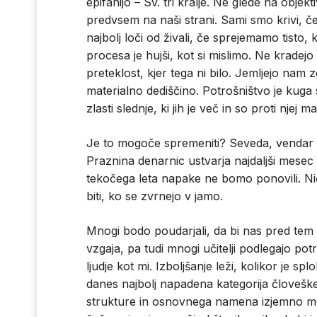
epifanijo – Sv. tri kralje. Ne glede na objek
predvsem na naši strani. Sami smo krivi, č
najbolj loči od živali, če sprejemamo tisto,
procesa je hujši, kot si mislimo. Ne krade
preteklost, kjer tega ni bilo. Jemljejo nam
materialno dediščino. Potrošništvo je kuga 
zlasti slednje, ki jih je več in so proti njej m
Je to mogoče spremeniti? Seveda, vendar n
Praznina denarnic ustvarja najdaljši mesec 
tekočega leta napake ne bomo ponovili. Nič
biti, ko se zvrnejo v jamo.
Mnogi bodo poudarjali, da bi nas pred tem 
vzgaja, pa tudi mnogi učitelji podlegajo potr
ljudje kot mi. Izboljšanje leži, kolikor je s
danes najbolj napadena kategorija človeške 
strukture in osnovnega namena izjemno mo