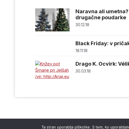
Naravna ali umetna?
drugačne poudarke
30.12.18
Black Friday: v prič
18.11.18
Drago K. Ocvirk: Vélik
30.03.18
Ta stran uporablja piškotke. S tem, ko uporabljate