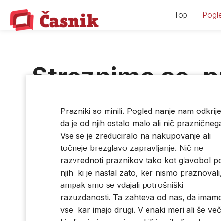
Skip
Top
Pogle
to
content
Streznimo se, pr
05.01.24
|
Prazniki so minili. Pogled nanje nam odkrije
da je od njih ostalo malo ali nič prazničneg
Vse se je zreduciralo na nakupovanje ali
točneje brezglavo zapravljanje. Nič ne
razvrednoti praznikov tako kot glavobol p
njih, ki je nastal zato, ker nismo praznovali
ampak smo se vdajali potrošniški
razuzdanosti. Ta zahteva od nas, da imam
vse, kar imajo drugi. V enaki meri ali še več