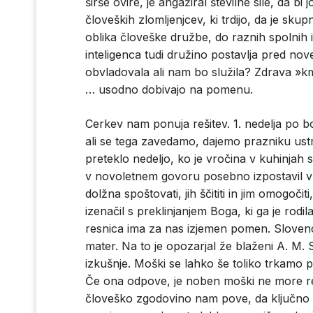
širše ovire, je angažiral številne sile, da bi
človeških zlomljenjcev, ki trdijo, da je sku
oblika človeške družbe, do raznih spolnih
inteligenca tudi družino postavlja pred nove
obvladovala ali nam bo služila? Zdrava »
… usodno dobivajo na pomenu.
Cerkev nam ponuja rešitev. 1. nedelja po b
ali se tega zavedamo, dajemo prazniku ust
preteklo nedeljo, ko je vročina v kuhinjah 
v novoletnem govoru posebno izpostavil vlo
dolžna spoštovati, jih ščititi in jim omogoči
izenačil s preklinjanjem Boga, ki ga je ro
resnica ima za nas izjemen pomen. Slovenci
mater. Na to je opozarjal že blaženi A. M.
izkušnje. Moški se lahko še toliko trkamo po
Če ona odpove, je noben moški ne more reš
človeško zgodovino nam pove, da ključno