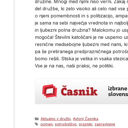
družine. Mnogi med njimi niso verni. Zakaj ne 
del družbe, ki zelo visoko ali celo nad vse
o njeni pomembnosti in s politizacijo, ampa
je sama na sebi največja vrednota in najbol
in ljubezni polna družina? Malokomu jo usp
mogoča! Številni katoličani je ne uspemo us
resnične medsebojne ljubezni med nami, ki je
pa še pretiranega predprazničnega potrošni
bomo rešili. Stiska je velika in vsaka stezi
Vse je na nas, naši praksi, ne politiki.
Categories
Aktualno v družbi
,
Avtorji Časnika
Tags
pomen
,
potrošništvo
,
prazniki
,
zapravljanje