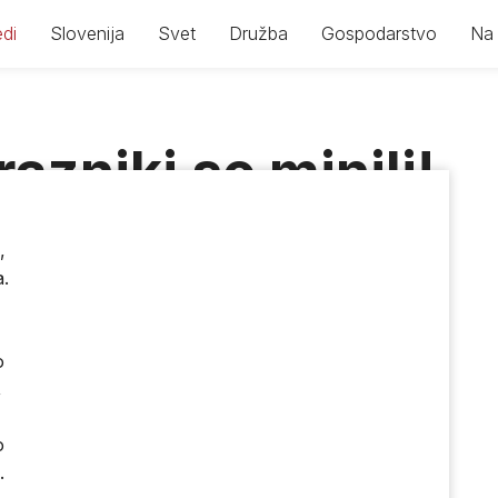
di
Slovenija
Svet
Družba
Gospodarstvo
Na 
azniki so minili!
Stane Granda
,
a.
o
,
o
.