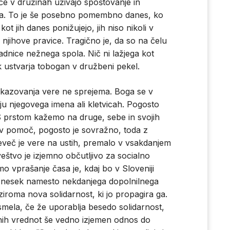
če v družinah uživajo spoštovanje in
ega. To je še posebno pomembno danes, ko
kot jih danes ponižujejo, jih niso nikoli v
 njihove pravice. Tragično je, da so na čelu
dnice nežnega spola. Nič ni lažjega kot
ak ustvarja tobogan v družbeni pekel.
zkazovanja vere ne sprejema. Boga se v
ju njegovega imena ali kletvicah. Pogosto
 S prstom kažemo na druge, sebe in svojih
 v pomoč, pogosto je sovražno, toda z
eveč je vere na ustih, premalo v vsakdanjem
veštvo je izjemno občutljivo za socialno
o vprašanje časa je, kdaj bo v Sloveniji
znesek namesto nekdanjega dopolnilnega
iroma nova solidarnost, ki jo propagira ga.
mela, če že uporablja besedo solidarnost,
bnih vrednot še vedno izjemen odnos do