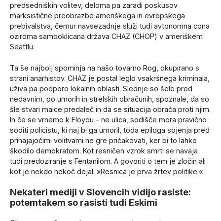
predsedniških volitev, deloma pa zaradi poskusov
marksistične preobrazbe ameriškega in evropskega
prebivalstva, čemur navsezadnje služi tudi avtonomna cona
oziroma samooklicana država CHAZ (CHOP) v ameriškem
Seattlu.
Ta še najbolj spominja na našo tovarno Rog, okupirano s
strani anarhistov. CHAZ je postal leglo vsakršnega kriminala,
uživa pa podporo lokalnih oblasti. Slednje so šele pred
nedavnim, po umorih in strelskih obračunih, spoznale, da so
šle stvari malce predaleč in da se situacija obrača proti njim.
In če se vrnemo k Floydu – ne ulica, sodišče mora pravično
soditi policistu, ki naj bi ga umoril, toda epiloga sojenja pred
prihajajočimi volitvami ne gre pričakovati, ker bi to lahko
škodilo demokratom. Kot resničen vzrok smrti se navaja
tudi predoziranje s Fentanilom. A govoriti o tem je zločin ali
kot je nekdo nekoč dejal: »Resnica je prva žrtev politike.«
Nekateri mediji v Slovencih vidijo rasiste:
potemtakem so rasisti tudi Eskimi