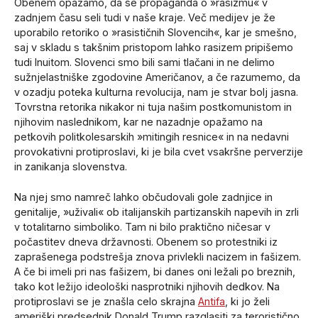
Obenem opažamo, da se propaganda o »rasizmu« v
zadnjem času seli tudi v naše kraje. Več medijev je že
uporabilo retoriko o »rasističnih Slovencih«, kar je smešno,
saj v skladu s takšnim pristopom lahko rasizem pripišemo
tudi Inuitom. Slovenci smo bili sami tlačani in ne delimo
sužnjelastniške zgodovine Američanov, a če razumemo, da
v ozadju poteka kulturna revolucija, nam je stvar bolj jasna.
Tovrstna retorika nikakor ni tuja našim postkomunistom in
njihovim naslednikom, kar ne nazadnje opažamo na
petkovih politkolesarskih »mitingih resnice« in na nedavni
provokativni protiproslavi, ki je bila cvet vsakršne perverzije
in zanikanja slovenstva.
Na njej smo namreč lahko občudovali gole zadnjice in
genitalije, »uživali« ob italijanskih partizanskih napevih in zrli
v totalitarno simboliko. Tam ni bilo praktično ničesar v
počastitev dneva državnosti. Obenem so protestniki iz
zaprašenega podstrešja znova privlekli nacizem in fašizem.
A če bi imeli pri nas fašizem, bi danes oni ležali po breznih,
tako kot ležijo ideološki nasprotniki njihovih dedkov. Na
protiproslavi se je znašla celo skrajna
Antifa
, ki jo želi
ameriški predsednik Donald Trump razglasiti za teroristično.