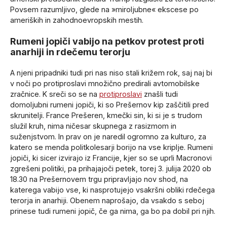
Povsem razumljivo, glede na »miroljubne« ekscese po
ameriških in zahodnoevropskih mestih.
Rumeni jopiči vabijo na petkov protest proti
anarhiji in rdečemu terorju
A njeni pripadniki tudi pri nas niso stali križem rok, saj naj bi
v noči po protiproslavi množično predirali avtomobilske
zračnice. K sreči so se na
protiproslavi
znašli tudi
domoljubni rumeni jopiči, ki so Prešernov kip zaščitili pred
skrunitelji. France Prešeren, kmečki sin, ki si je s trudom
služil kruh, nima ničesar skupnega z rasizmom in
suženjstvom. In prav on je naredil ogromno za kulturo, za
katero se menda politkolesarji borijo na vse kriplje. Rumeni
jopiči, ki sicer izvirajo iz Francije, kjer so se uprli Macronovi
zgrešeni politiki, pa prihajajoči petek, torej 3. julija 2020 ob
18.30 na Prešernovem trgu pripravljajo nov shod, na
katerega vabijo vse, ki nasprotujejo vsakršni obliki rdečega
terorja in anarhiji. Obenem naprošajo, da vsakdo s seboj
prinese tudi rumeni jopič, če ga nima, ga bo pa dobil pri njih.