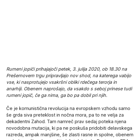
Rumeni jopiči prihajajoči petek, 3. julija 2020, ob 18.30 na
Prešernovem trgu pripravljajo nov shod, na katerega vabijo
vse, ki nasprotujejo vsakršni obliki rdečega terorja in
anarhiji. Obenem naprošajo, da vsakdo s seboj prinese tudi
rumeni jopič, če ga nima, ga bo pa dobil pri njih.
Če je komunistična revolucija na evropskem vzhodu samo
še grda siva preteklost in nočna mora, pa to ne velja za
dekadentni Zahod. Tam namreč prav sedaj poteka njena
novodobna mutacija, ki pa ne poskuša pridobiti delavskega
razreda, ampak manjšine, še zlasti rasne in spolne, obenem