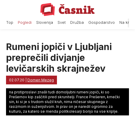
Skip
to
content
Top
Pogledi
Slovenija
Svet
Družba
Gospodarstvo
Na krat
Rumeni jopiči v Ljubljani
preprečili divjanje
levičarskih skrajnežev
02.07.20
|
Domen Mezeg
na protiproslavi znašli tudi domoljubni rumeni jopiči, ki so
Prešernov kip zaščitili pred skrunitelji. France Prešeren, kmečki
sin, ki si je s trudom služil kruh, nima ničesar skupnega z
rasizmom in suženjstvom. In prav on je naredil ogromno za
kulturo, za katero se menda politkolesarji borijo na vse kriplje.