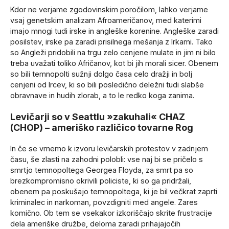
Kdor ne verjame zgodovinskim poročilom, lahko verjame
vsaj genetskim analizam Afroameričanov, med katerimi
imajo mnogi tudi irske in angleške korenine. Angleške zaradi
posilstev, irske pa zaradi prisilnega mešanja z Irkami. Tako
so Angleži pridobili na trgu zelo cenjene mulate in jim ni bilo
treba uvažati toliko Afričanov, kot bi jih morali sicer. Obenem
so bili temnopolti sužnji dolgo časa celo dražji in bolj
cenjeni od Ircev, ki so bili posledično deležni tudi slabše
obravnave in hudih zlorab, a to le redko koga zanima.
Levičarji so v Seattlu »zakuhali« CHAZ
(CHOP) – ameriško različico tovarne Rog
In če se vrnemo k izvoru levičarskih protestov v zadnjem
času, še zlasti na zahodni polobli: vse naj bi se pričelo s
smrtjo temnopoltega Georgea Floyda, za smrt pa so
brezkompromisno okrivili policiste, ki so ga pridržali,
obenem pa poskušajo temnopoltega, ki je bil večkrat zaprti
kriminalec in narkoman, povzdigniti med angele. Zares
komično. Ob tem se vsekakor izkoriščajo skrite frustracije
dela ameriške družbe, deloma zaradi prihajajočih