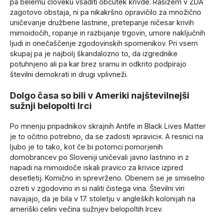
pa belemu človeku vsaditi občutek krivde. Rasizem v ZDA
zagotovo obstaja, ni pa nikakršno opravičilo za množično
uničevanje družbene lastnine, pretepanje ničesar krivih
mimoidočih, ropanje in razbijanje trgovin, umore naključnih
ljudi in onečaščenje zgodovinskih spomenikov. Pri vsem
skupaj pa je najbolj škandalozno to, da izgrednike
potuhnjeno ali pa kar brez sramu in odkrito podpirajo
številni demokrati in drugi vplivneži.
Dolgo časa so bili v Ameriki najštevilnejši
sužnji belopolti Irci
Po mnenju pripadnikov skrajnih Antife in Black Lives Matter
je to očitno potrebno, da se zadosti »pravici«. A resnici na
ljubo je to tako, kot če bi potomci pomorjenih
domobrancev po Sloveniji uničevali javno lastnino in z
napadi na mimoidoče iskali pravico za krivice izpred
desetletij. Komično in sprevrženo. Obenem se je smiselno
ozreti v zgodovino in si naliti čistega vina. Številni viri
navajajo, da je bila v 17. stoletju v angleških kolonijah na
ameriški celini večina sužnjev belopoltih Ircev.