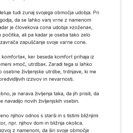
eluje tudi zunaj svojega območja udobja. Pri
godja, da se lahko vanj vrne z namenom
 kadar je človekova cona udobja »zožena«,
n počitka, ali pa kadar je oseba tako zelo
 zavrača zapuščanje svoje varne cone.
omforta«, ker beseda komfort prihaja iz
omeni »moč, utrdba«. Zaradi tega si lahko
osebne življenjske utrdbe, trdnjave, ki me
edvidljivih izzivov in nevarnosti.
bno, je narava življenja taka, da jih prisili, da
 navadijo novih življenjskih vsebin.
 njihov odnos s starši in s tistimi bližnjimi
or, npr. njihov dom in bližnja okolica.
razvoj z namenom, da širi svoje območje