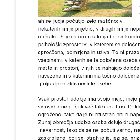
ah se ljudje počutijo zelo različno: v
nekaterih jim je prijetno, v drugih jim je n
občutka. S prostorom udobja (cona komforta
psihološki »prostor«, v katerem se določe
sproščena, pomirjena in uživa. To ni prazen
vsebinami, v katerih se ta določena oseba
mesta in prostori, v njih se nahajajo določe
navezana in s katerimi ima točno določene 
priljubljene aktivnosti te osebe.
Vsak prostor udobja ima svojo mejo, mejo 
se oseba ne počuti več tako udobno. Dokle
ogroženo, tako da je ni niti strah niti ni na
Zunaj območja udobja oseba deluje drugače
nevarnost, tako da se ne počuti varno, nje
zaskrbljena, boji se, strah jo je, jezi se, pr