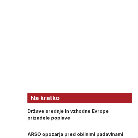
Na kratko
Države srednje in vzhodne Evrope
prizadele poplave
ARSO opozarja pred obilnimi padavinami