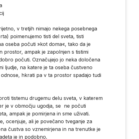
a
cij
eprijetno, v tretjih nimajo nekega posebnega
) poimenujemo tisti del sveta, tisti
na oseba počuti »kot doma«, tako da je
 prostor, ampak je zapolnjen s tistimi
 dobro počuti. Označujejo jo neka določena
ni ljudje, na katere je ta oseba čustveno
odnose, hkrati pa v ta prostor spadajo tudi
proti tistemu drugemu delu sveta, v katerem
r je v območju ugodja, se ne počuti
peta, ampak je pomirjena in sme uživati.
, ocenjuje, ali je povečano tveganje za
na čustva so vznemirjena in na trenutke je
izadeta je in podobno.