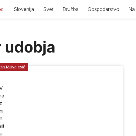
di
Slovenija
Svet
Družba
Gospodarstvo
Na 
r udobja
an Milivojević
V
ra
z
ni
h
sit
u