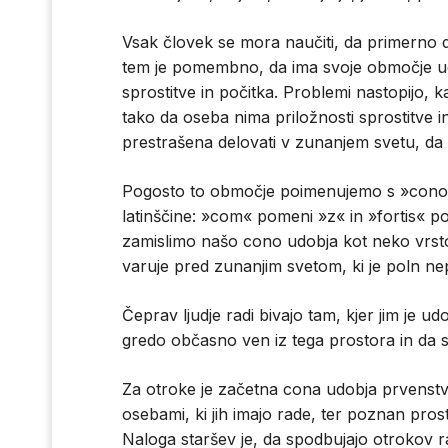
Vsak človek se mora naučiti, da primerno d
tem je pomembno, da ima svoje območje u
sprostitve in počitka. Problemi nastopijo,
tako da oseba nima priložnosti sprostitve i
prestrašena delovati v zunanjem svetu, da
Pogosto to območje poimenujemo s »cono k
latinščine: »com« pomeni »z« in »fortis« p
zamislimo našo cono udobja kot neko vrsto 
varuje pred zunanjim svetom, ki je poln nepr
Čeprav ljudje radi bivajo tam, kjer jim je udo
gredo občasno ven iz tega prostora in da se
Za otroke je začetna cona udobja prvenstveno
osebami, ki jih imajo rade, ter poznan prost
Naloga staršev je, da spodbujajo otrokov 