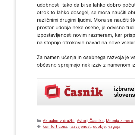
udobnosti, tako da bi se lahko dobro počuti
otrok to lahko dosegel, se mora naučiti obn
različnimi drugimi ljudmi. Mora se naučiti št
prostor udobja neke osebe, je odvisno tudi
izpostavljenosti novim razmeram, kar pris
na stopnjo otrokovih navad na nove vsebi
Za namen učenja in osebnega razvoja je vs
občasno sprejmejo nek izziv z namenom izh
Categories
Aktualno v družbi
,
Avtorji Časnika
,
Mnenja z mero
Tags
komfort cona
,
razvajenost
,
udobje
,
vzgoja