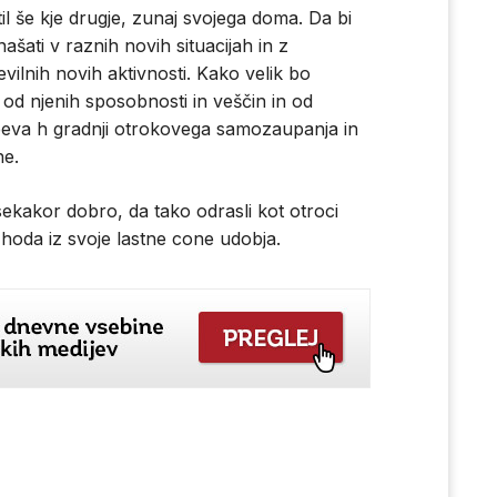
l še kje drugje, zunaj svojega doma. Da bi
ašati v raznih novih situacijah in z
evilnih novih aktivnosti. Kako velik bo
 od njenih sposobnosti in veščin in od
peva h gradnji otrokovega samozaupanja in
ne.
ekakor dobro, da tako odrasli kot otroci
oda iz svoje lastne cone udobja.