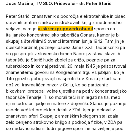
Jože Možina, TV SLO: Pričevalci – dr. Peter Starič
Peter Starič, znanstvenik s področja elektrotehnike in pisec
številnih tehtnih člankov in strokovnih knjig z mednarodno
veljavo, nam je
v iskreni pripovedi obudil
spomin na
italijansko koncentracijsko taborišča Gonars, kamor je bil
skupaj s številnimi Slovenci interniran junija 1942. Tam jih je
obiskal kardinal, poznejši papež Janez XXIII, taboriščniki pa
so ga sprejeli z slovensko himno Naprej zastava slave. V
taborišču je Starič hudo zbolel za grižo, pozneje pa za
tuberkulozo in komaj preživel. 26. maja 1945 je prisostvoval
znamenitemu govoru na Kongresnem trgu v Ljubljani, ko je
Tito grozil s poboji svojih nasprotnikov. Kmalu je tudi sam
doživel travmatičen prizor v Celju, ko so partizani z
bikovkami pretepali vojne ujetnike na poti v koncentracijsko
taborišče Teharje. Ti so morali teči in in legati na tla, med
njimi tudi stari ljudje in matere z dojenčki. Stariču je pozneje
uspelo več let projektno delati v ZDA, kjer je deloval v
znanstveni sferi. Skupaj z ameriškim kolegom sta izdala
zelo cenjeno strokovno knjigo s področja fizike, v ZDA pa
so nedavno natisnili tudi njegove spomine na življenje pod