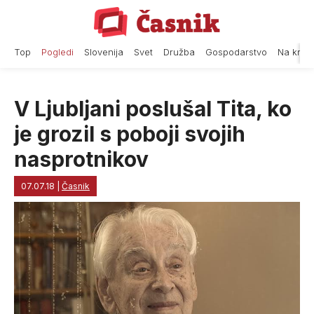
Skip
to
content
Top
Pogledi
Slovenija
Svet
Družba
Gospodarstvo
Na krat
V Ljubljani poslušal Tita, ko
je grozil s poboji svojih
nasprotnikov
07.07.18
|
Časnik