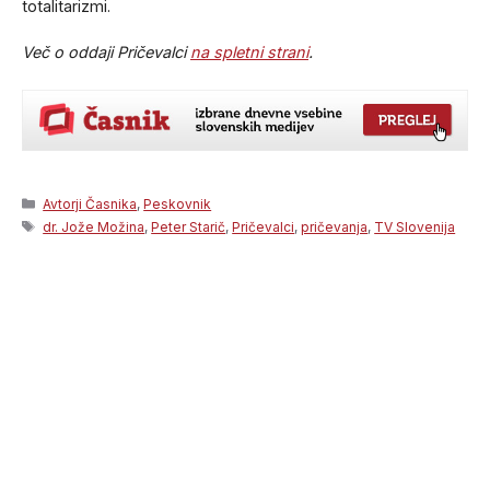
totalitarizmi.
Več o oddaji Pričevalci
na spletni strani
.
Categories
Avtorji Časnika
,
Peskovnik
Tags
dr. Jože Možina
,
Peter Starič
,
Pričevalci
,
pričevanja
,
TV Slovenija