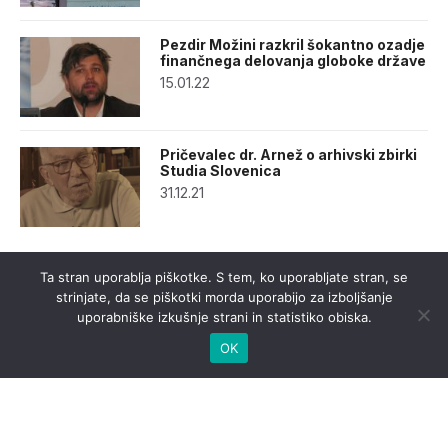
Pezdir Možini razkril šokantno ozadje
finančnega delovanja globoke države
15.01.22
Pričevalec dr. Arnež o arhivski zbirki
Studia Slovenica
31.12.21
Ta stran uporablja piškotke. S tem, ko uporabljate stran, se
strinjate, da se piškotki morda uporabijo za izboljšanje
uporabniške izkušnje strani in statistiko obiska.
OK
urednistvo@casnik.si
© 2026 Časnik.si -
Izdelava spletnih strani