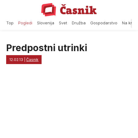
Skip
to
content
Top
Pogledi
Slovenija
Svet
Družba
Gospodarstvo
Na krat
Predpostni utrinki
12.02.13
|
Časnik