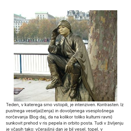
Teden, v katerega smo vstopili, je intenziven. Kontrasten. Iz
pustnega veselja(čenja) in dovoljenega vsesplošnega
norčevanja (Bog daj, da na kolikor toliko kulturni ravni)
sunkovit prehod v ris pepela in orbito posta. Tudi v življenju
je včasih tako: včerajšnji dan je bil vesel, topel, v