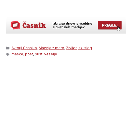
Categories
Avtorji Časnika
,
Mnenja z mero
,
Življenjski slog
Tags
maske
,
post
,
pust
,
veselje