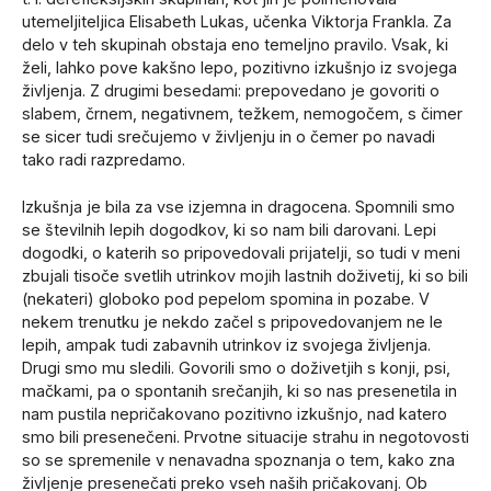
utemeljiteljica Elisabeth Lukas, učenka Viktorja Frankla. Za
delo v teh skupinah obstaja eno temeljno pravilo. Vsak, ki
želi, lahko pove kakšno lepo, pozitivno izkušnjo iz svojega
življenja. Z drugimi besedami: prepovedano je govoriti o
slabem, črnem, negativnem, težkem, nemogočem, s čimer
se sicer tudi srečujemo v življenju in o čemer po navadi
tako radi razpredamo.
Izkušnja je bila za vse izjemna in dragocena. Spomnili smo
se številnih lepih dogodkov, ki so nam bili darovani. Lepi
dogodki, o katerih so pripovedovali prijatelji, so tudi v meni
zbujali tisoče svetlih utrinkov mojih lastnih doživetij, ki so bili
(nekateri) globoko pod pepelom spomina in pozabe. V
nekem trenutku je nekdo začel s pripovedovanjem ne le
lepih, ampak tudi zabavnih utrinkov iz svojega življenja.
Drugi smo mu sledili. Govorili smo o doživetjih s konji, psi,
mačkami, pa o spontanih srečanjih, ki so nas presenetila in
nam pustila nepričakovano pozitivno izkušnjo, nad katero
smo bili presenečeni. Prvotne situacije strahu in negotovosti
so se spremenile v nenavadna spoznanja o tem, kako zna
življenje presenečati preko vseh naših pričakovanj. Ob