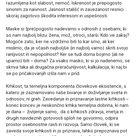
razumljena kot slabost, nemoč. Iskrenost je prepogosto
sinonim za naivnost. Jasnost stališč in zavezanost resnici
skoraj zagotovo škodita interesom in uspešnosti.
Maske si (pre)pogosto nadevamo v odnosih z osebami, ki
so nam najbolj blizu: žena, mož, otroci, starši. Kdo ve zakaj?
Mogoče zato, ker ne vzdržimo biti to kar smo, ali ker
mislimo, da je včasih najboljše (in najbolj varno) skriti svojo
ranljivost in nepopolnost? Ker se tudi doma bojimo (ali ne
upamo) biti – doma? Za vsako masko, ki si jo nadenemo, se
skriva taka ali drugačna preračunljivost, kalkulacija, ki naj bi
se po pričakovanjih izšla nam v prid.
Krhkost, ta temeljna komponenta človekove eksistence, s
katero je zaznamovano naše bivanje in doživljanje sveta in
odnosov, ni greh. Zavedanje in priznavanje lastne krhkosti –
konec koncev je neskončno krhka temeljna dobrina, ki nam
je dana – življenje samo, da o krhkosti zdravja, imetja in
drugih navideznih gotovosti sploh ne govorimo, odpira
prostor osebnostne rasti in razvoja. Samo človek, ki se
zaveda svoje krhkosti in jo priznava, lahko prepoznava pot