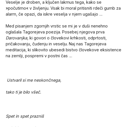
Veselje je droben, a ključen lakmus tega, kako se
»počutimo« v življenju. Vsak bi moral pritisniti rdeči gumb za
alarm, če opazi, da iskre veselja v njem ugašajo …
Med pisanjem zgornjih vrstic se mi je v duši nenehno
oglašala Tagorejeva poezija. Posebej njegova prva
Darovanjka
, ki govori o človekovi krhkosti, odprtosti,
pričakovanju, čudenju in veselju. Naj nas Tagorejeva
meditacija, ki slikovito ubesedi bistvo človekove eksistence
na zemlji, pospremi v postni čas …
Ustvaril si me neskončnega,
tako ti je bilo všeč.
Spet in spet prazniš