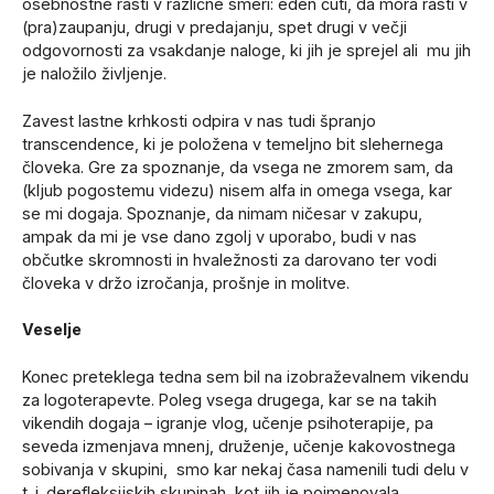
osebnostne rasti v različne smeri: eden čuti, da mora rasti v
(pra)zaupanju, drugi v predajanju, spet drugi v večji
odgovornosti za vsakdanje naloge, ki jih je sprejel ali mu jih
je naložilo življenje.
Zavest lastne krhkosti odpira v nas tudi špranjo
transcendence, ki je položena v temeljno bit slehernega
človeka. Gre za spoznanje, da vsega ne zmorem sam, da
(kljub pogostemu videzu) nisem alfa in omega vsega, kar
se mi dogaja. Spoznanje, da nimam ničesar v zakupu,
ampak da mi je vse dano zgolj v uporabo, budi v nas
občutke skromnosti in hvaležnosti za darovano ter vodi
človeka v držo izročanja, prošnje in molitve.
Veselje
Konec preteklega tedna sem bil na izobraževalnem vikendu
za logoterapevte. Poleg vsega drugega, kar se na takih
vikendih dogaja – igranje vlog, učenje psihoterapije, pa
seveda izmenjava mnenj, druženje, učenje kakovostnega
sobivanja v skupini, smo kar nekaj časa namenili tudi delu v
t. i. derefleksijskih skupinah, kot jih je poimenovala