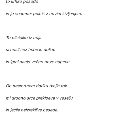
to krhko posodo
in jo venomer polniš z novim življenjem.
To piščalko iz trsja
si nosil čez hribe in doline
in igral nanjo večno nove napeve.
Ob nesmrtnem dotiku tvojih rok
mi drobno srce prekipeva v veselju
in jeclja neizrekljive besede.