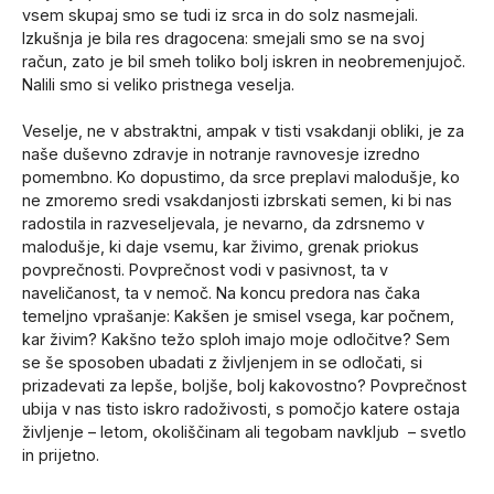
vsem skupaj smo se tudi iz srca in do solz nasmejali.
Izkušnja je bila res dragocena: smejali smo se na svoj
račun, zato je bil smeh toliko bolj iskren in neobremenjujoč.
Nalili smo si veliko pristnega veselja.
Veselje, ne v abstraktni, ampak v tisti vsakdanji obliki, je za
naše duševno zdravje in notranje ravnovesje izredno
pomembno. Ko dopustimo, da srce preplavi malodušje, ko
ne zmoremo sredi vsakdanjosti izbrskati semen, ki bi nas
radostila in razveseljevala, je nevarno, da zdrsnemo v
malodušje, ki daje vsemu, kar živimo, grenak priokus
povprečnosti. Povprečnost vodi v pasivnost, ta v
naveličanost, ta v nemoč. Na koncu predora nas čaka
temeljno vprašanje: Kakšen je smisel vsega, kar počnem,
kar živim? Kakšno težo sploh imajo moje odločitve? Sem
se še sposoben ubadati z življenjem in se odločati, si
prizadevati za lepše, boljše, bolj kakovostno? Povprečnost
ubija v nas tisto iskro radoživosti, s pomočjo katere ostaja
življenje – letom, okoliščinam ali tegobam navkljub – svetlo
in prijetno.