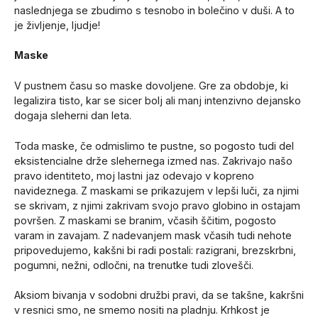
naslednjega se zbudimo s tesnobo in bolečino v duši. A to
je življenje, ljudje!
Maske
V pustnem času so maske dovoljene. Gre za obdobje, ki
legalizira tisto, kar se sicer bolj ali manj intenzivno dejansko
dogaja sleherni dan leta.
Toda maske, če odmislimo te pustne, so pogosto tudi del
eksistencialne drže slehernega izmed nas. Zakrivajo našo
pravo identiteto, moj lastni jaz odevajo v kopreno
navideznega. Z maskami se prikazujem v lepši luči, za njimi
se skrivam, z njimi zakrivam svojo pravo globino in ostajam
površen. Z maskami se branim, včasih ščitim, pogosto
varam in zavajam. Z nadevanjem mask včasih tudi nehote
pripovedujemo, kakšni bi radi postali: razigrani, brezskrbni,
pogumni, nežni, odločni, na trenutke tudi zlovešči.
Aksiom bivanja v sodobni družbi pravi, da se takšne, kakršni
v resnici smo, ne smemo nositi na pladnju. Krhkost je