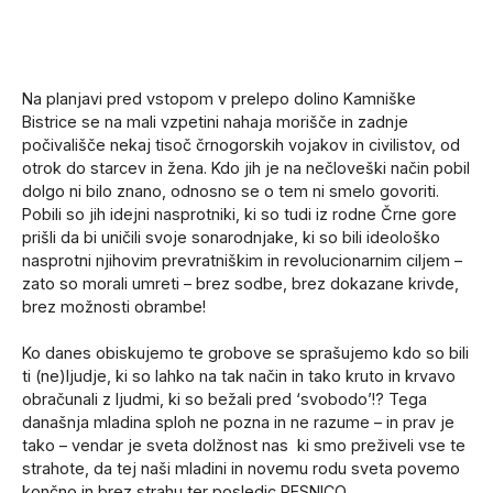
Na planjavi pred vstopom v prelepo dolino Kamniške
Bistrice se na mali vzpetini nahaja morišče in zadnje
počivališče nekaj tisoč črnogorskih vojakov in civilistov, od
otrok do starcev in žena. Kdo jih je na nečloveški način pobil
dolgo ni bilo znano, odnosno se o tem ni smelo govoriti.
Pobili so jih idejni nasprotniki, ki so tudi iz rodne Črne gore
prišli da bi uničili svoje sonarodnjake, ki so bili ideološko
nasprotni njihovim prevratniškim in revolucionarnim ciljem –
zato so morali umreti – brez sodbe, brez dokazane krivde,
brez možnosti obrambe!
Ko danes obiskujemo te grobove se sprašujemo kdo so bili
ti (ne)ljudje, ki so lahko na tak način in tako kruto in krvavo
obračunali z ljudmi, ki so bežali pred ‘svobodo’!? Tega
današnja mladina sploh ne pozna in ne razume – in prav je
tako – vendar je sveta dolžnost nas ki smo preživeli vse te
strahote, da tej naši mladini in novemu rodu sveta povemo
končno in brez strahu ter posledic RESNICO.