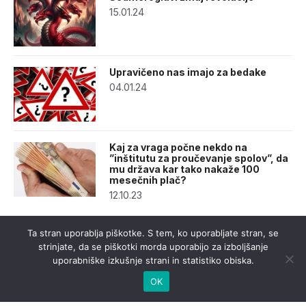
15.01.24
Upravičeno nas imajo za bedake
04.01.24
Kaj za vraga počne nekdo na
”inštitutu za proučevanje spolov”, da
mu država kar tako nakaže 100
mesečnih plač?
12.10.23
Ta stran uporablja piškotke. S tem, ko uporabljate stran, se
strinjate, da se piškotki morda uporabijo za izboljšanje
uporabniške izkušnje strani in statistiko obiska.
OK