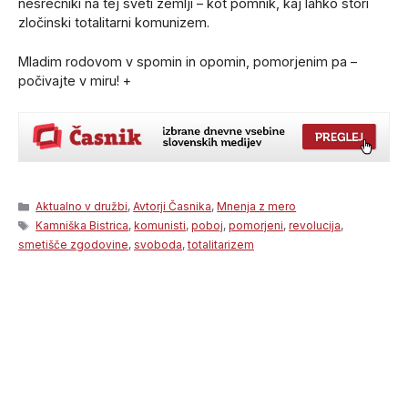
nesrečniki na tej sveti zemlji – kot pomnik, kaj lahko stori
zločinski totalitarni komunizem.
Mladim rodovom v spomin in opomin, pomorjenim pa –
počivajte v miru! +
Categories
Aktualno v družbi
,
Avtorji Časnika
,
Mnenja z mero
Tags
Kamniška Bistrica
,
komunisti
,
poboj
,
pomorjeni
,
revolucija
,
smetišče zgodovine
,
svoboda
,
totalitarizem