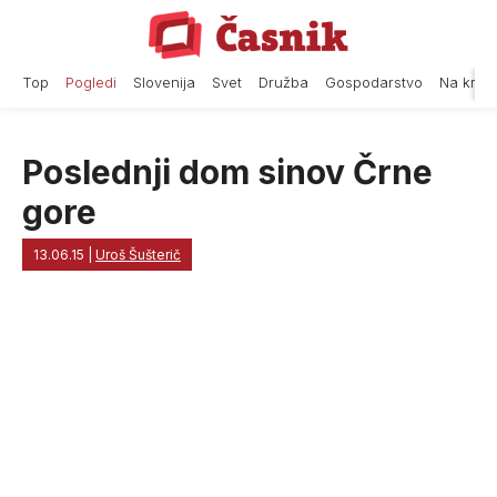
Skip
to
content
Top
Pogledi
Slovenija
Svet
Družba
Gospodarstvo
Na krat
Poslednji dom sinov Črne
gore
13.06.15
|
Uroš Šušterič