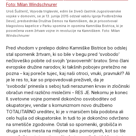
Uroš Šušterič, Vojvoda triglavski, edini še živeči častnik Jugoslovanske
vojske v domovini, se je 13. junija 2015 odzval vabilu Igorja Podbrežnika
(levo), predsednika Društva Demos na Kamniškem, da je prisostvoval
blagoslovu kapelice v Parku spomina in opomina Kamniška Bistrica, ki je
posvečena vsem žrtvam vojne in revolucije na Kamniškem. Foto: Milan
Windschnurer
Pred vhodom v prelepo dolino Kamniške Bistrice bo odslej
stal spomenik žrtvam, ki so bile v begu pred ‘svobodo’
nečloveško pobite od svojih ‘pravovernih’ bratov. Smo člani
evropske družine narodov, ki takšnih pobojev pretežno ne
pozna – kaj poreče tujec, kaj naši otroci, vnuki, pravnuki!? Ali
je le res to, kar so pripovedovali preživeli, da je
‘svoboda’ prinesla s seboj tudi nerazumen krvav in zločinski
obračun med različno mislečimi – RES JE. Nekomu je konec
II. svetovne vojne pomenil dokončno osvoboditev od
okupatorjev, vendar s komunizmom novo družbeno
TOTALITARNO ureditev, ki je v marsičem bila podobna ali
celo hujša od okupatorske. In tudi to je dokončno odvrženo
na smetišče zgodovine. Ostali so spomeniki, grobišča in
druga sveta mesta na milijone tako pomorjenih, kot so tile