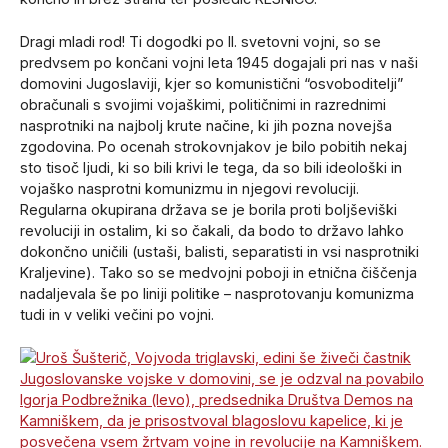
Dragi mladi rod! Ti dogodki po II. svetovni vojni, so se
predvsem po končani vojni leta 1945 dogajali pri nas v naši
domovini Jugoslaviji, kjer so komunistični “osvoboditelji”
obračunali s svojimi vojaškimi, političnimi in razrednimi
nasprotniki na najbolj krute načine, ki jih pozna novejša
zgodovina. Po ocenah strokovnjakov je bilo pobitih nekaj
sto tisoč ljudi, ki so bili krivi le tega, da so bili ideološki in
vojaško nasprotni komunizmu in njegovi revoluciji.
Regularna okupirana država se je borila proti boljševiški
revoluciji in ostalim, ki so čakali, da bodo to državo lahko
dokončno uničili (ustaši, balisti, separatisti in vsi nasprotniki
Kraljevine). Tako so se medvojni poboji in etnična čiščenja
nadaljevala še po liniji politike – nasprotovanju komunizma
tudi in v veliki večini po vojni.