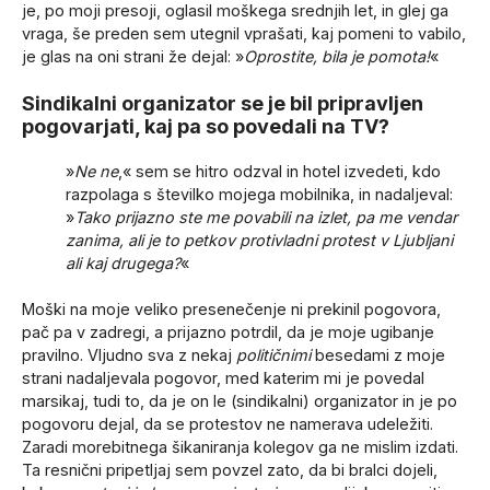
je, po moji presoji, oglasil moškega srednjih let, in glej ga
vraga, še preden sem utegnil vprašati, kaj pomeni to vabilo,
je glas na oni strani že dejal: »
Oprostite, bila je pomota!
«
Sindikalni organizator se je bil pripravljen
pogovarjati, kaj pa so povedali na TV?
»
Ne ne
,« sem se hitro odzval in hotel izvedeti, kdo
razpolaga s številko mojega mobilnika, in nadaljeval:
»
Tako prijazno ste me povabili na izlet, pa me vendar
zanima, ali je to petkov protivladni protest v Ljubljani
ali kaj drugega?
«
Moški na moje veliko presenečenje ni prekinil pogovora,
pač pa v zadregi, a prijazno potrdil, da je moje ugibanje
pravilno. Vljudno sva z nekaj
političnimi
besedami z moje
strani nadaljevala pogovor, med katerim mi je povedal
marsikaj, tudi to, da je on le (sindikalni) organizator in je po
pogovoru dejal, da se protestov ne namerava udeležiti.
Zaradi morebitnega šikaniranja kolegov ga ne mislim izdati.
Ta resnični pripetljaj sem povzel zato, da bi bralci dojeli,