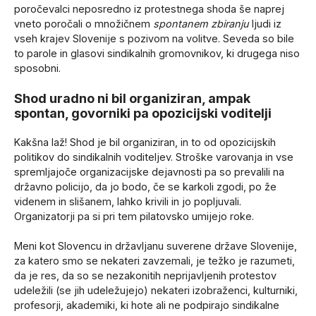
poročevalci neposredno iz protestnega shoda še naprej
vneto poročali o množičnem
spontanem zbiranju
ljudi iz
vseh krajev Slovenije s pozivom na volitve. Seveda so bile
to parole in glasovi sindikalnih gromovnikov, ki drugega niso
sposobni.
Shod uradno ni bil organiziran, ampak
spontan, govorniki pa opozicijski voditelji
Kakšna laž! Shod je bil organiziran, in to od opozicijskih
politikov do sindikalnih voditeljev. Stroške varovanja in vse
spremljajoče organizacijske dejavnosti pa so prevalili na
državno policijo, da jo bodo, če se karkoli zgodi, po že
videnem in slišanem, lahko krivili in jo popljuvali.
Organizatorji pa si pri tem pilatovsko umijejo roke.
Meni kot Slovencu in državljanu suverene države Slovenije,
za katero smo se nekateri zavzemali, je težko je razumeti,
da je res, da so se nezakonitih neprijavljenih protestov
udeležili (se jih udeležujejo) nekateri izobraženci, kulturniki,
profesorji, akademiki, ki hote ali ne podpirajo sindikalne