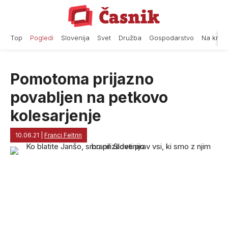
Skip
to
content
Top
Pogledi
Slovenija
Svet
Družba
Gospodarstvo
Na krat
Pomotoma prijazno
povabljen na petkovo
kolesarjenje
10.06.21
|
Franci Feltrin