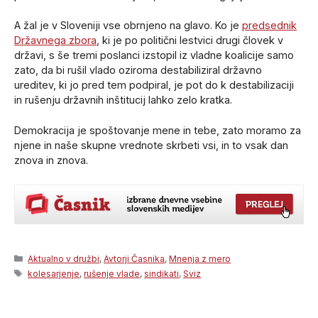
A žal je v Sloveniji vse obrnjeno na glavo. Ko je
predsednik
Državnega zbora
, ki je po politični lestvici drugi človek v
državi, s še tremi poslanci izstopil iz vladne koalicije samo
zato, da bi rušil vlado oziroma destabiliziral državno
ureditev, ki jo pred tem podpiral, je pot do k destabilizaciji
in rušenju državnih inštitucij lahko zelo kratka.
Demokracija je spoštovanje mene in tebe, zato moramo za
njene in naše skupne vrednote skrbeti vsi, in to vsak dan
znova in znova.
Categories
Aktualno v družbi
,
Avtorji Časnika
,
Mnenja z mero
Tags
kolesarjenje
,
rušenje vlade
,
sindikati
,
Sviz