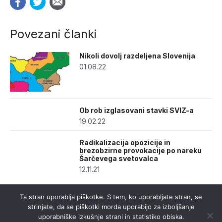
Povezani članki
Nikoli dovolj razdeljena Slovenija
01.08.22
Ob rob izglasovani stavki SVIZ-a
19.02.22
Radikalizacija opozicije in
brezobzirne provokacije po nareku
Šarčevega svetovalca
12.11.21
Ta stran uporablja piškotke. S tem, ko uporabljate stran, se
strinjate, da se piškotki morda uporabijo za izboljšanje
uporabniške izkušnje strani in statistiko obiska.