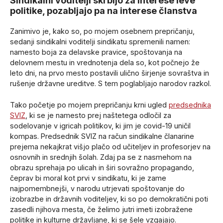
Sindikalni voditelji skrbijo za interese leve
politike, pozabljajo pa na interese članstva
Zanimivo je, kako so, po mojem osebnem prepričanju,
sedanji sindikalni voditelji sindikatu spremenili namen:
namesto boja za delavske pravice, spoštovanja na
delovnem mestu in vrednotenja dela so, kot počnejo že
leto dni, na prvo mesto postavili ulično širjenje sovraštva in
rušenje državne ureditve. S tem poglabljajo narodov razkol.
Tako početje po mojem prepričanju krni ugled
predsednika
SVIZ
, ki se je namesto prej naštetega odločil za
sodelovanje v igricah politikov, ki jim je covid-19 uničil
kompas. Predsednik SVIZ na račun sindikalne članarine
prejema nekajkrat višjo plačo od učiteljev in profesorjev na
osnovnih in srednjih šolah. Zdaj pa se z nasmehom na
obrazu sprehaja po ulicah in širi sovražno propagando,
čeprav bi moral kot prvi v sindikatu, ki je zame
najpomembnejši, v narodu utrjevati spoštovanje do
izobrazbe in državnih voditeljev, ki so po demokratični poti
zasedli njihova mesta, če želimo jutri imeti izobražene
politike in kulturne državljane, ki se šele vzgajajo.