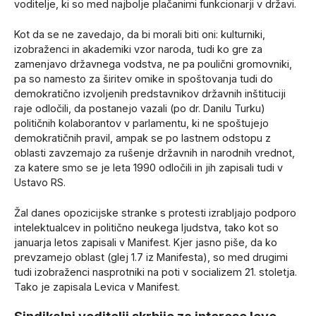
voditelje, ki so med najbolje plačanimi funkcionarji v državi.
Kot da se ne zavedajo, da bi morali biti oni: kulturniki,
izobraženci in akademiki vzor naroda, tudi ko gre za
zamenjavo državnega vodstva, ne pa poulični gromovniki,
pa so namesto za širitev omike in spoštovanja tudi do
demokratično izvoljenih predstavnikov državnih inštituciji
raje odločili, da postanejo vazali (po dr. Danilu Turku)
političnih kolaborantov v parlamentu, ki ne spoštujejo
demokratičnih pravil, ampak se po lastnem odstopu z
oblasti zavzemajo za rušenje državnih in narodnih vrednot,
za katere smo se je leta 1990 odločili in jih zapisali tudi v
Ustavo RS.
Žal danes opozicijske stranke s protesti izrabljajo podporo
intelektualcev in politično neukega ljudstva, tako kot so
januarja letos zapisali v Manifest. Kjer jasno piše, da ko
prevzamejo oblast (glej 1.7 iz Manifesta), so med drugimi
tudi izobraženci nasprotniki na poti v socializem 21. stoletja.
Tako je zapisala Levica v Manifest.