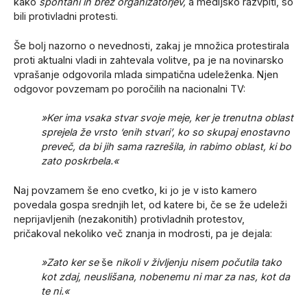
kako
spontani in brez organizatorjev,
a medijsko razvpiti, so
bili protivladni protesti.
Še bolj nazorno o nevednosti, zakaj je množica protestirala
proti aktualni vladi in zahtevala volitve, pa je na novinarsko
vprašanje odgovorila mlada simpatična udeleženka. Njen
odgovor povzemam po poročilih na nacionalni TV:
»Ker ima vsaka stvar svoje meje, ker je trenutna oblast
sprejela že vrsto ‘enih stvari’, ko so skupaj enostavno
preveč, da bi jih sama razrešila, in rabimo oblast, ki bo
zato poskrbela.«
Naj povzamem še eno cvetko, ki jo je v isto kamero
povedala gospa srednjih let, od katere bi, če se že udeleži
neprijavljenih (nezakonitih) protivladnih protestov,
pričakoval nekoliko več znanja in modrosti, pa je dejala:
»Zato ker se
še
nikoli v življenju nisem počutila tako
kot zdaj, neuslišana, nobenemu ni mar za nas, kot da
te ni.«