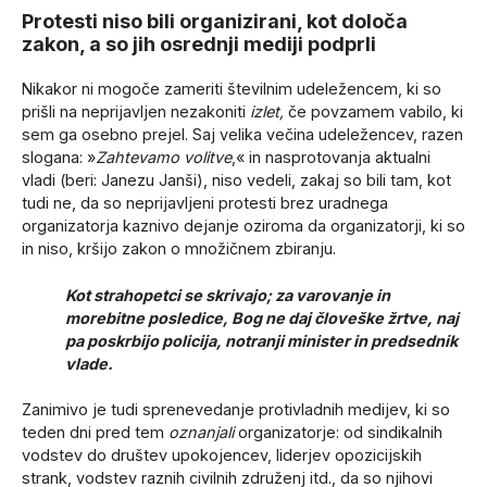
Protesti niso bili organizirani, kot določa
zakon, a so jih osrednji mediji podprli
Nikakor ni mogoče zameriti številnim udeležencem, ki so
prišli na neprijavljen nezakoniti
izlet,
če povzamem vabilo, ki
sem ga osebno prejel. Saj velika večina udeležencev, razen
slogana: »
Zahtevamo volitve
,« in nasprotovanja aktualni
vladi (beri: Janezu Janši), niso vedeli, zakaj so bili tam, kot
tudi ne, da so neprijavljeni protesti brez uradnega
organizatorja kaznivo dejanje oziroma da organizatorji, ki so
in niso, kršijo zakon o množičnem zbiranju.
Kot strahopetci se skrivajo; za varovanje in
morebitne posledice, Bog ne daj človeške žrtve, naj
pa poskrbijo policija, notranji minister in predsednik
vlade.
Zanimivo je tudi sprenevedanje protivladnih medijev, ki so
teden dni pred tem
oznanjali
organizatorje: od sindikalnih
vodstev do društev upokojencev, liderjev opozicijskih
strank, vodstev raznih civilnih združenj itd., da so njihovi