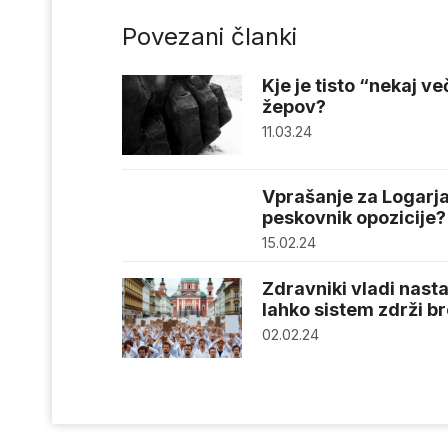
Povezani članki
Kje je tisto “nekaj v
žepov?
11.03.24
Vprašanje za Logarja 
peskovnik opozicije?
15.02.24
Zdravniki vladi nasta
lahko sistem zdrži b
02.02.24