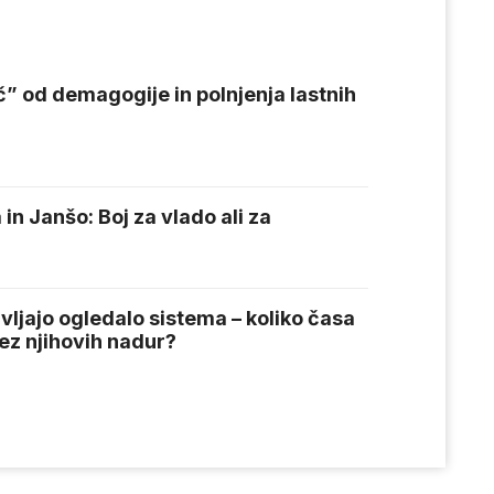
eč” od demagogije in polnjenja lastnih
in Janšo: Boj za vlado ali za
vljajo ogledalo sistema – koliko časa
rez njihovih nadur?