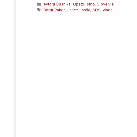
Categories
Avtorji Časnika
,
Opazili smo
,
Slovenija
Tags
Borut Pahor
,
Janez Janša
,
SDS
,
vlada