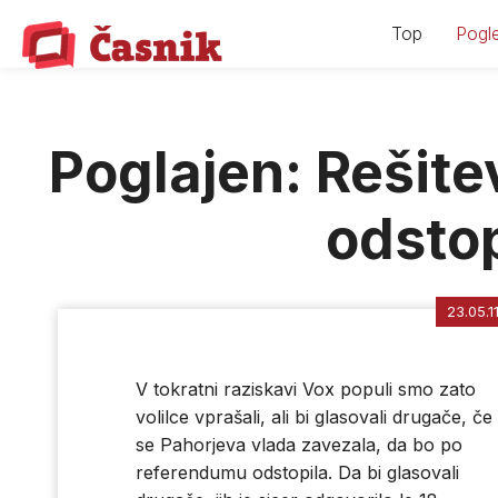
Skip
Top
Pogle
to
content
Poglajen: Rešit
odsto
23.05.1
V tokratni raziskavi Vox populi smo zato
volilce vprašali, ali bi glasovali drugače, če 
se Pahorjeva vlada zavezala, da bo po
referendumu odstopila. Da bi glasovali