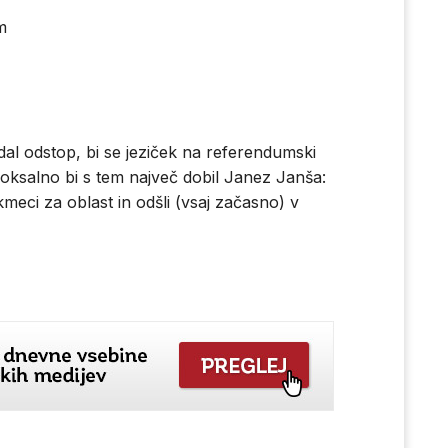
m
al odstop, bi se jeziček na referendumski
adoksalno bi s tem največ dobil Janez Janša:
kmeci za oblast in odšli (vsaj začasno) v