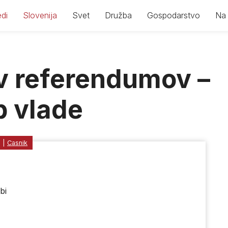
di
Slovenija
Svet
Družba
Gospodarstvo
Na 
ev referendumov –
p vlade
1
|
Casnik
bi