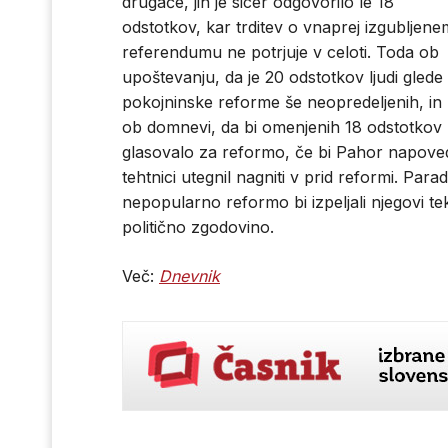
drugače, jih je sicer odgovorilo le 18
odstotkov, kar trditev o vnaprej izgubljene
referendumu ne potrjuje v celoti. Toda ob
upoštevanju, da je 20 odstotkov ljudi glede
pokojninske reforme še neopredeljenih, in
ob domnevi, da bi omenjenih 18 odstotkov
glasovalo za reformo, če bi Pahor napoved
tehtnici utegnil nagniti v prid reformi. Par
nepopularno reformo bi izpeljali njegovi te
politično zgodovino.
Več:
Dnevnik