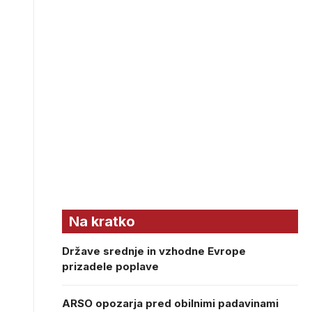
Na kratko
Države srednje in vzhodne Evrope
prizadele poplave
ARSO opozarja pred obilnimi padavinami