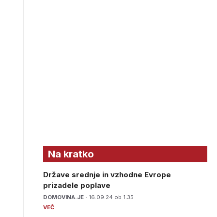
Na kratko
Države srednje in vzhodne Evrope
prizadele poplave
DOMOVINA.JE ·
16.09.24 ob 1:35