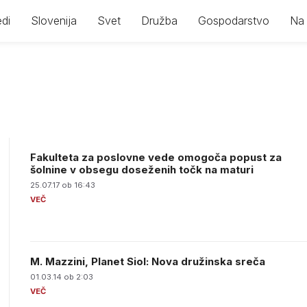
di
Slovenija
Svet
Družba
Gospodarstvo
Na 
Fakulteta za poslovne vede omogoča popust za
šolnine v obsegu doseženih točk na maturi
25.07.17 ob 16:43
M. Mazzini, Planet Siol: Nova družinska sreča
01.03.14 ob 2:03