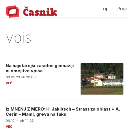
Skip
Top
Pogle
to
content
vpis
Na najstarejši zasebni gimnaziji
ni omejitve vpisa
03.05.23 ob 20:00
Iz MNENJ Z MERO: H. Jaklitsch – Strast za oblast + A.
Čerin – Mami, greva na faks
08.10.14 ob 14:03