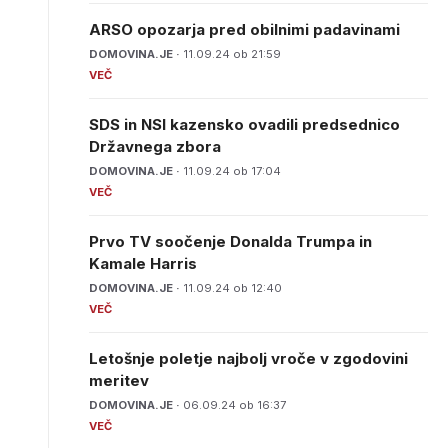
ARSO opozarja pred obilnimi padavinami
DOMOVINA.JE ·
11.09.24 ob 21:59
SDS in NSI kazensko ovadili predsednico
Državnega zbora
DOMOVINA.JE ·
11.09.24 ob 17:04
Prvo TV soočenje Donalda Trumpa in
Kamale Harris
DOMOVINA.JE ·
11.09.24 ob 12:40
Letošnje poletje najbolj vroče v zgodovini
meritev
DOMOVINA.JE ·
06.09.24 ob 16:37