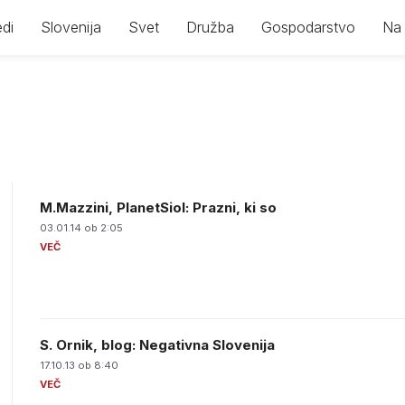
di
Slovenija
Svet
Družba
Gospodarstvo
Na 
M.Mazzini, PlanetSiol: Prazni, ki so
03.01.14 ob 2:05
S. Ornik, blog: Negativna Slovenija
17.10.13 ob 8:40