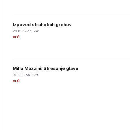
Izpoved strahotnih grehov
29.05.12 ob 8:41
Miha Mazzini: Stresanje glave
15.12.10 ob 12:29