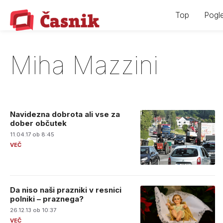
Skip
Top
Pogle
to
content
Miha Mazzini
Navidezna dobrota ali vse za
dober občutek
11.04.17 ob 8:45
Da niso naši prazniki v resnici
polniki – praznega?
26.12.13 ob 10:37