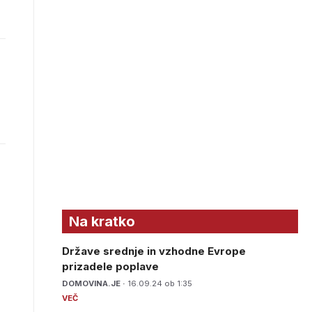
Na kratko
Države srednje in vzhodne Evrope
prizadele poplave
DOMOVINA.JE ·
16.09.24 ob 1:35