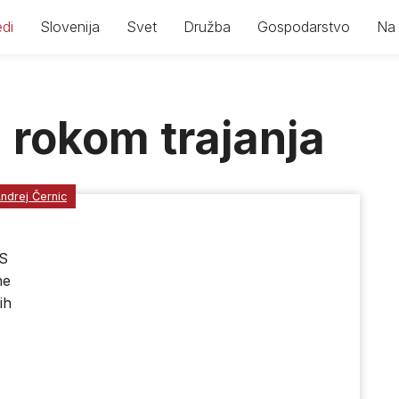
di
Slovenija
Svet
Družba
Gospodarstvo
Na 
 rokom trajanja
ndrej Černic
S
ne
ih