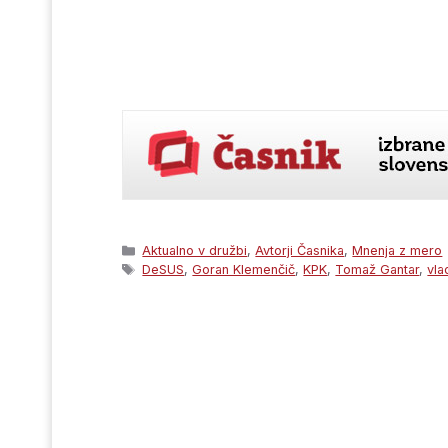
Categories
Aktualno v družbi
,
Avtorji Časnika
,
Mnenja z mero
Tags
DeSUS
,
Goran Klemenčič
,
KPK
,
Tomaž Gantar
,
vla