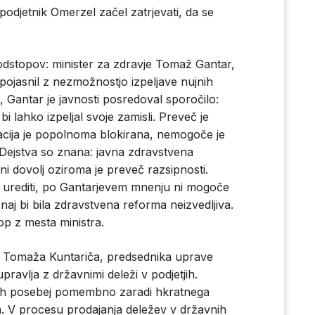
 podjetnik Omerzel začel zatrjevati, da se
odstopov: minister za zdravje Tomaž Gantar,
 pojasnil z nezmožnostjo izpeljave nujnih
Gantar je javnosti posredoval sporočilo:
bi lahko izpeljal svoje zamisli. Preveč je
tuacija je popolnoma blokirana, nemogoče je
. Dejstva so znana: javna zdravstvena
ni dovolj oziroma je preveč razsipnosti.
e urediti, po Gantarjevem mnenju ni mogoče
n naj bi bila zdravstvena reforma neizvedljiva.
op z mesta ministra.
di Tomaža Kuntariča, predsednika uprave
ravlja z državnimi deleži v podjetjih.
cih posebej pomembno zaradi hkratnega
. V procesu prodajanja deležev v državnih