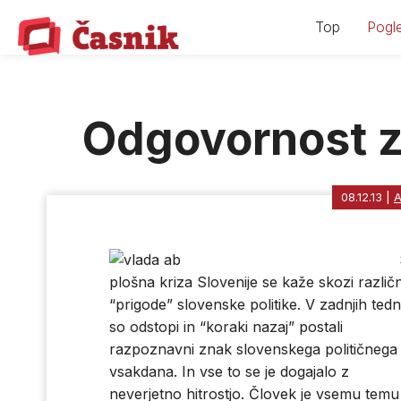
Skip
Top
Pogle
to
content
Odgovornost z
08.12.13
|
A
plošna kriza Slovenije se kaže skozi različ
“prigode” slovenske politike. V zadnjih tedn
so odstopi in “koraki nazaj” postali
razpoznavni znak slovenskega političnega
vsakdana. In vse to se je dogajalo z
neverjetno hitrostjo. Človek je vsemu temu