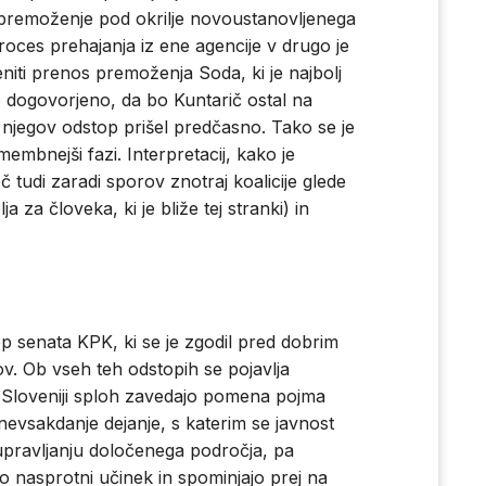
o premoženje pod okrilje novoustanovljenega
ces prehajanja iz ene agencije v drugo je
eniti prenos premoženja Soda, ki je najbolj
o dogovorjeno, da bo Kuntarič ostal na
 njegov odstop prišel predčasno. Tako se je
embnejši fazi. Interpretacij, kako je
č tudi zaradi sporov znotraj koalicije glede
 za človeka, ki je bliže tej stranki) in
p senata KPK, ki se je zgodil pred dobrim
ov. Ob vseh teh odstopih se pojavlja
v Sloveniji sploh zavedajo pomena pojma
nevsakdanje dejanje, s katerim se javnost
 upravljanju določenega področja, pa
 nasprotni učinek in spominjajo prej na