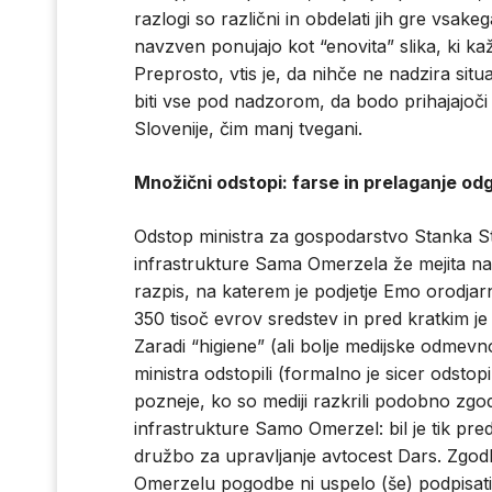
razlogi so različni in obdelati jih gre vsa
navzven ponujajo kot “enovita” slika, ki ka
Preprosto, vtis je, da nihče ne nadzira situ
biti vse pod nadzorom, da bodo prihajajoči 
Slovenije, čim manj tvegani.
Množični odstopi: farse in prelaganje od
Odstop ministra za gospodarstvo Stanka Ste
infrastrukture Sama Omerzela že mejita na fa
razpis, na katerem je podjetje Emo orodjarn
350 tisoč evrov sredstev in pred kratkim je
Zaradi “higiene” (ali bolje medijske odmevno
ministra odstopili (formalno je sicer odstopi
pozneje, ko so mediji razkrili podobno zgod
infrastrukture Samo Omerzel: bil je tik p
družbo za upravljanje avtocest Dars. Zgodb
Omerzelu pogodbe ni uspelo (še) podpisati.