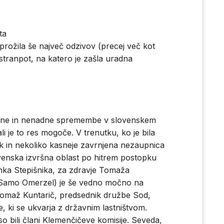
ta
sprožila še največ odzivov (precej več kot
 stranpot, na katero je zašla uradna
žične in nenadne spremembe v slovenskem
li je to res mogoče. V trenutku, ko je bila
k in nekoliko kasneje zavrnjena nezaupnica
venska izvršna oblast po hitrem postopku
anka Stepišnika, za zdravje Tomaža
uro Samo Omerzel) je še vedno močno na
Tomaž Kuntarič, predsednik družbe Sod,
 ki se ukvarja z državnim lastništvom.
”, so bili člani Klemenčičeve komisije. Seveda,