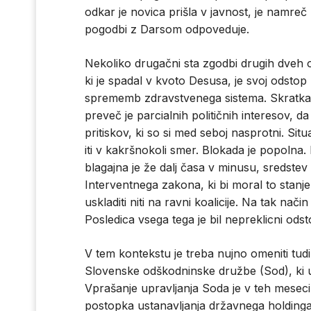
odkar je novica prišla v javnost, je namreč
pogodbi z Darsom odpoveduje.
Nekoliko drugačni sta zgodbi drugih dveh 
ki je spadal v kvoto Desusa, je svoj odstop
sprememb zdravstvenega sistema. Skratka, 
preveč je parcialnih političnih interesov, da 
pritiskov, ki so si med seboj nasprotni. Si
iti v kakršnokoli smer. Blokada je popolna
blagajna je že dalj časa v minusu, sredstev 
Interventnega zakona, ki bi moral to stanj
uskladiti niti na ravni koalicije. Na tak nači
Posledica vsega tega je bil nepreklicni odst
V tem kontekstu je treba nujno omeniti tu
Slovenske odškodninske družbe (Sod), ki up
Vprašanje upravljanja Soda je v teh mese
postopka ustanavljanja državnega holdinga