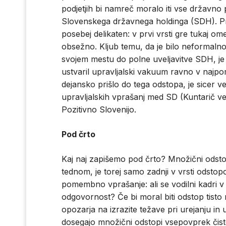
podjetjih bi namreč moralo iti vse državn
Slovenskega državnega holdinga (SDH). Pro
posebej delikaten: v prvi vrsti gre tukaj om
obsežno. Kljub temu, da je bilo neformaln
svojem mestu do polne uveljavitve SDH, je
ustvaril upravljalski vakuum ravno v najpom
dejansko prišlo do tega odstopa, je sicer ve
upravljalskih vprašanj med SD (Kuntarič velja
Pozitivno Slovenijo.
Pod črto
Kaj naj zapišemo pod črto? Množični odsto
tednom, je torej samo zadnji v vrsti odstop
pomembno vprašanje: ali se vodilni kadri 
odgovornost? Če bi moral biti odstop tisto 
opozarja na izrazite težave pri urejanju in
dosegajo množični odstopi vsepovprek čisto