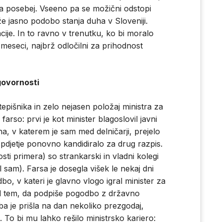
kega posebej. Vseeno pa se možični odstopi
že jasno podobo stanja duha v Sloveniji.
acije. In to ravno v trenutku, ko bi moralo
meseci, najbrž odločilni za prihodnost
govornosti
pišnika in zelo nejasen položaj ministra za
rso: prvi je kot minister blagoslovil javni
a, v katerem je sam med delničarji, prejelo
 pdjetje ponovno kandidiralo za drug razpis.
sti primera) so strankarski in vladni kolegi
l sam). Farsa je dosegla višek le nekaj dni
bo, v kateri je glavno vlogo igral minister za
red tem, da podpiše pogodbo z državno
a je prišla na dan nekoliko prezgodaj,
 To bi mu lahko rešilo ministrsko kariero: