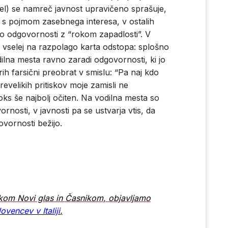
zel) se namreč javnost upravičeno sprašuje,
i s pojmom zasebnega interesa, v ostalih
s o odgovornosti z “rokom zapadlosti”. V
je vselej na razpolago karta odstopa: splošno
dilna mesta ravno zaradi odgovornosti, ki jo
ih farsični preobrat v smislu: “Pa naj kdo
evelikih pritiskov moje zamisli ne
doks še najbolj očiten. Na vodilna mesta so
ornosti, v javnosti pa se ustvarja vtis, da
ovornosti bežijo.
ikom Novi glas in Časnikom, objavljamo
ovencev v Italiji
.