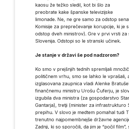
kaosu že težko sledil, kot bi šlo za
preobrate kake španske televizijske
limonade. Ne, ne gre samo za odstop sena
Komisije za preprečevanje korupcije, ki je 
odstop dveh ministrov). Gre v prvi vrsti za
Slovenija. Odstopi so le stranski učinek.
Je stanje v državi še pod nadzorom?
Ko smo v prejšnjih tednih spremljali mno
političnem vrhu, smo se lahko le vprašali, a
izglasovana zaupnica vladi Alenke Bratuše
finančnemu ministru Urošu Čuferju, je slo
izgubila dva ministra (za gospodarstvo St
Gantarja), tretji (minister za infrastrukt
prepihu. V slovo je medtem pomahal tudi 
trenutno najpomembnejše državne agencije,
Zadnji, ki so sporočili, da jim je “počil film