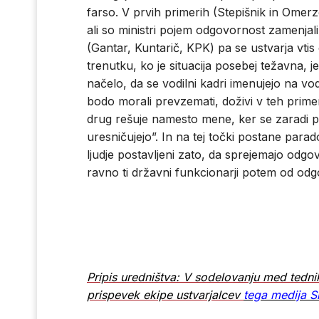
farso. V prvih primerih (Stepišnik in Omer
ali so ministri pojem odgovornost zamenjal
(Gantar, Kuntarič, KPK) pa se ustvarja vti
trenutku, ko je situacija posebej težavna, 
načelo, da se vodilni kadri imenujejo na vo
bodo morali prevzemati, doživi v teh primer
drug rešuje namesto mene, ker se zaradi pr
uresničujejo”. In na tej točki postane para
ljudje postavljeni zato, da sprejemajo odgov
ravno ti državni funkcionarji potem od odg
Pripis uredništva: V sodelovanju med tedn
prispevek ekipe ustvarjalcev
tega medija Sl