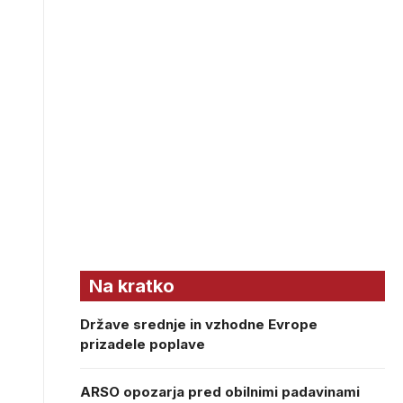
Na kratko
Države srednje in vzhodne Evrope
prizadele poplave
ARSO opozarja pred obilnimi padavinami