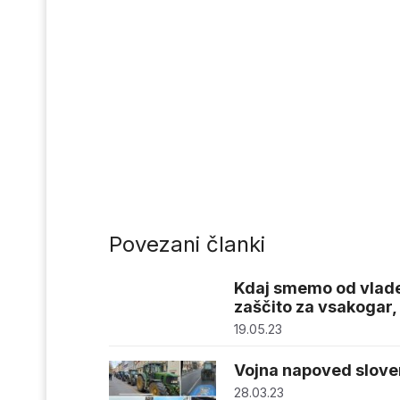
Povezani članki
Kdaj smemo od vlade 
zaščito za vsakogar, ki
19.05.23
Vojna napoved slov
28.03.23