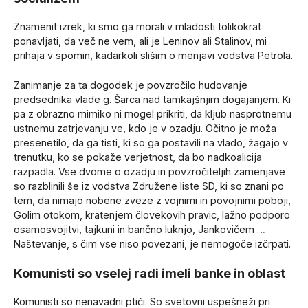
Znamenit izrek, ki smo ga morali v mladosti tolikokrat
ponavljati, da več ne vem, ali je Leninov ali Stalinov, mi
prihaja v spomin, kadarkoli slišim o menjavi vodstva Petrola.
Zanimanje za ta dogodek je povzročilo hudovanje
predsednika vlade g. Šarca nad tamkajšnjim dogajanjem. Ki
pa z obrazno mimiko ni mogel prikriti, da kljub nasprotnemu
ustnemu zatrjevanju ve, kdo je v ozadju. Očitno je moža
presenetilo, da ga tisti, ki so ga postavili na vlado, žagajo v
trenutku, ko se pokaže verjetnost, da bo nadkoalicija
razpadla. Vse dvome o ozadju in povzročiteljih zamenjave
so razblinili še iz vodstva Združene liste SD, ki so znani po
tem, da nimajo nobene zveze z vojnimi in povojnimi poboji,
Golim otokom, kratenjem človekovih pravic, lažno podporo
osamosvojitvi, tajkuni in bančno luknjo, Jankovičem …
Naštevanje, s čim vse niso povezani, je nemogoče izčrpati.
Komunisti so vselej radi imeli banke in oblast
Komunisti so nenavadni ptiči. So svetovni uspešneži pri