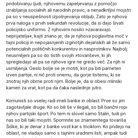
pridobivanju ljudi, njihovemu zapeljevanju z pomočjo
izrabljanja socialnih ali narodnih pravic, a nenadkriljivi mojstri
pa so v neuspešnosti izpolnjevanja obljub. Zato je njihova
prva naloga v prvih sekundah revolucije, da si dajo šivati
policijsko uniformo. Z njihovimi nosilci »zavaravajo
neprijatelja«, kajti znano je, da je njihova poglavitna moč v
tajni policiji in nepojasnjenih izginotjih dejanskih ali že samo
potencialnih političnih konkurentov in nasprotnikov. Najbolj
neusmiljeni pa so do tistih svojih »tovarišev«, ki jih
spregledajo ali pa se njihove igre ne gredo več. Za njih ni
usmiljenja. Geslo bolje se je motiti, kot pa biti pameten
izven partije, ni nič proti onemu, da gorje tistemu, ki se
znotraj njih obrne proti njim. Bolje je, da si obesi mlinski
kamen za vrat, kot pa da čaka naslednje jutro.
Komunisti so vselej radi imeli banke in oblast. Prve so jim
zagotavljale druge. Ko so bili še v ilegali, so bili bančni ropi
njihov partijski šport. Po tem ni slovel samo Stalin, tudi pri
nas so bili taki mojstri. Spomnite se znamenitega tovariša
Šiške, ki je denar z banke vozil kar s triciklom. Ko pridejo na
oblast, ne vladajo samo s tajnimi uradnimi listi, ampak tudi