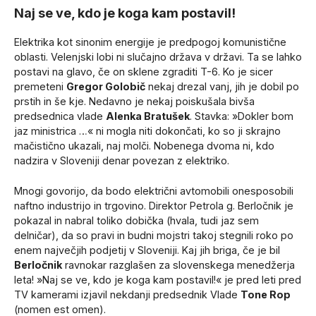
Naj se ve, kdo je koga kam postavil!
Elektrika kot sinonim energije je predpogoj komunistične
oblasti. Velenjski lobi ni slučajno država v državi. Ta se lahko
postavi na glavo, če on sklene zgraditi T-6. Ko je sicer
premeteni
Gregor Golobič
nekaj drezal vanj, jih je dobil po
prstih in še kje. Nedavno je nekaj poiskušala bivša
predsednica vlade
Alenka Bratušek
. Stavka: »Dokler bom
jaz ministrica …« ni mogla niti dokončati, ko so ji skrajno
mačistično ukazali, naj molči. Nobenega dvoma ni, kdo
nadzira v Sloveniji denar povezan z elektriko.
Mnogi govorijo, da bodo električni avtomobili onesposobili
naftno industrijo in trgovino. Direktor Petrola g. Berločnik je
pokazal in nabral toliko dobička (hvala, tudi jaz sem
delničar), da so pravi in budni mojstri takoj stegnili roko po
enem največjih podjetij v Sloveniji. Kaj jih briga, če je bil
Berločnik
ravnokar razglašen za slovenskega menedžerja
leta! »Naj se ve, kdo je koga kam postavil!« je pred leti pred
TV kamerami izjavil nekdanji predsednik Vlade
Tone Rop
(nomen est omen).