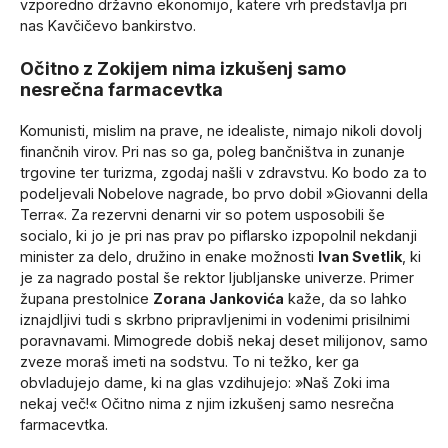
vzporedno državno ekonomijo, katere vrh predstavlja pri
nas Kavčičevo bankirstvo.
Očitno z Zokijem nima izkušenj samo
nesrečna farmacevtka
Komunisti, mislim na prave, ne idealiste, nimajo nikoli dovolj
finančnih virov. Pri nas so ga, poleg bančništva in zunanje
trgovine ter turizma, zgodaj našli v zdravstvu. Ko bodo za to
podeljevali Nobelove nagrade, bo prvo dobil »Giovanni della
Terra«. Za rezervni denarni vir so potem usposobili še
socialo, ki jo je pri nas prav po piflarsko izpopolnil nekdanji
minister za delo, družino in enake možnosti
Ivan Svetlik
, ki
je za nagrado postal še rektor ljubljanske univerze. Primer
župana prestolnice
Zorana Jankovića
kaže, da so lahko
iznajdljivi tudi s skrbno pripravljenimi in vodenimi prisilnimi
poravnavami. Mimogrede dobiš nekaj deset milijonov, samo
zveze moraš imeti na sodstvu. To ni težko, ker ga
obvladujejo dame, ki na glas vzdihujejo: »Naš Zoki ima
nekaj več!« Očitno nima z njim izkušenj samo nesrečna
farmacevtka.