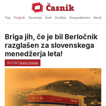
Skip
to
content
Top
Pogledi
Slovenija
Svet
Družba
Gospodarstvo
Na krat
Briga jih, če je bil Berločnik
razglašen za slovenskega
menedžerja leta!
02.11.19
|
Stane Granda