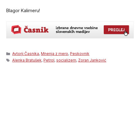
Blagor Kalimeru!
Categories
Avtorji Časnika
,
Mnenja z mero
,
Peskovnik
Tags
Alenka Bratušek
,
Petrol
,
socializem
,
Zoran Janković