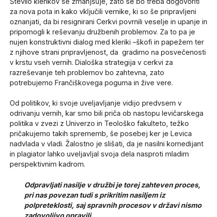
Število klerikov se zmanjšuje, zato se bo treba dogovoriti
za nova pota in kako vključili vernike, ki so še pripravljeni
oznanjati, da bi resignirani Cerkvi povrnili veselje in upanje in
pripomogli k reševanju družbenih problemov. Za to pa je
nujen konstruktivni dialog med kleriki –škofi in papežem ter
z njihove strani pripravljenost, da gradimo na posvečenosti
v krstu vseh vernih. Dialoška strategija v cerkvi za
razreševanje teh problemov bo zahtevna, zato
potrebujemo Frančiškovega poguma in žive vere.
Od politikov, ki svoje uveljavljanje vidijo predvsem v
odrivanju vernih, kar smo bili priča ob nastopu levičarskega
politika v zvezi z Univerzo in Teološko fakulteto, težko
pričakujemo takih sprememb, še posebej ker je Levica
nadvlada v vladi. Žalostno je slišati, da je nasilni komedijant
in plagiator lahko uveljavljal svoja dela nasproti mladim
perspektivnim kadrom.
Odpravljati nasilje v družbi je torej zahteven proces,
pri nas povezan tudi s prikritim nasiljem iz
polpreteklosti, saj spravnih procesov v državi nismo
zadovoljivo opravili.