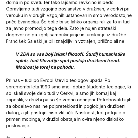
doma in po svetu ter tako lajšamo revščino in bedo.
Opravljamo tudi vzgojno poslanstvo v družinah, v cerkvi pri
verouku in v drugih vzgojnih ustanovah in smo verodostojne
priče Evangelija. Še bolje bi se lahko organizirali za to in tudi
za javno promocijo tega dela. Zato je nujen strateški
dogovor ne pa zgolj samoukinjanje in umikanje iz družbe.
Frančišek Saleški je bil iznajdljiv in vztrajen, prilično ali ne.
V ZDA so vse bolj iskani filozofi. Študij humanistike
sploh, tudi filozofije spet postaja družbeni trend.
Modrost je torej na pohodu.
Pri nas – tudi po Evropi število teologov upada. Po
spremembi leta 1990 smo imeli dobre študente teologije, ki
so iskali svoje delo tudi v Cerkvi, a smo jih komaj kaj
zaposlili, v družbi pa so še vedno odrinjeni. Potrebovali bi jih
za obdelavo nasilne polpreteklosti in poglobljen družbeni
dialog, a jih pristojni niso vključili. Nasilnost, kot potrjujejo
primeri mobinga, v družbi obstaja in ovira njeno dialoško
poslovanje.