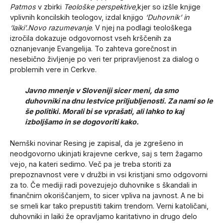
Patmos
v zbirki
Teološke perspektive
,kjer so izšle knjige
vplivnih koncilskih teologov, izdal knjigo
‘Duhovnik’ in
‘laiki’.Novo razumevanje
. V njej na podlagi teološkega
izročila dokazuje odgovornost vseh krščenih za
oznanjevanje Evangelija. To zahteva gorečnost in
nesebično življenje po veri ter pripravljenost za dialog o
problemih vere in Cerkve.
Javno mnenje v Sloveniji sicer meni, da smo
duhovniki na dnu lestvice priljubljenosti. Za nami so le
še politiki. Morali bi se vprašati, ali lahko to kaj
izboljšamo in se dogovoriti kako.
Nemški novinar Resing je zapisal, da je zgrešeno in
neodgovorno ukinjati krajevne cerkve, saj s tem žagamo
vejo, na kateri sedimo. Več pa je treba storiti za
prepoznavnost vere v družbi in vsi kristjani smo odgovorni
za to. Če mediji radi povezujejo duhovnike s škandali in
finančnim okoriščanjem, to sicer vpliva na javnost. A ne bi
se smeli kar tako prepustiti takim trendom. Verni katoličani,
duhovniki in laiki že opravljamo karitativno in drugo delo