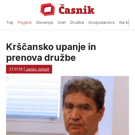
Skip
to
content
Top
Pogledi
Slovenija
Svet
Družba
Gospodarstvo
Na krat
Krščansko upanje in
prenova družbe
27.01.19
|
Janez Juhant