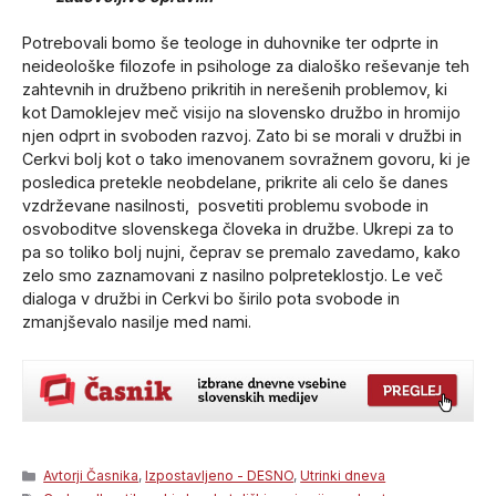
Potrebovali bomo še teologe in duhovnike ter odprte in
neideološke filozofe in psihologe za dialoško reševanje teh
zahtevnih in družbeno prikritih in nerešenih problemov, ki
kot Damoklejev meč visijo na slovensko družbo in hromijo
njen odprt in svoboden razvoj. Zato bi se morali v družbi in
Cerkvi bolj kot o tako imenovanem sovražnem govoru, ki je
posledica pretekle neobdelane, prikrite ali celo še danes
vzdrževane nasilnosti, posvetiti problemu svobode in
osvoboditve slovenskega človeka in družbe. Ukrepi za to
pa so toliko bolj nujni, čeprav se premalo zavedamo, kako
zelo smo zaznamovani z nasilno polpreteklostjo. Le več
dialoga v družbi in Cerkvi bo širilo pota svobode in
zmanjševalo nasilje med nami.
Categories
Avtorji Časnika
,
Izpostavljeno - DESNO
,
Utrinki dneva
Tags