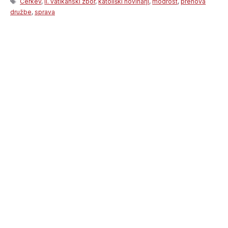
Cerkev
,
II. vatikanski zbor
,
katoliški novinarji
,
modrost
,
prenova
družbe
,
sprava