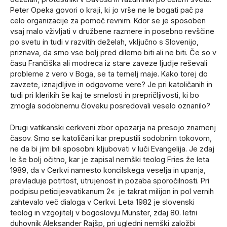
Peter Opeka govori o kraji, ki jo vrše ne le bogati pač pa
celo organizacije za pomoč revnim. Kdor se je sposoben
vsaj malo vživljati v družbene razmere in posebno revščine
po svetu in tudi v razvitih deželah, vključno s Slovenijo,
priznava, da smo vse bolj pred dilemo biti ali ne biti. Če so v
času Frančiška ali modreca iz stare zaveze ljudje reševali
probleme z vero v Boga, se ta temelj maje. Kako torej do
zavzete, iznajdljive in odgovorne vere? Je pri katoličanih in
tudi pri klerikih še kaj te smelosti in prepričljivosti, ki bo
zmogla sodobnemu človeku posredovali veselo oznanilo?
Drugi vatikanski cerkveni zbor opozarja na presojo znamenj
časov. Smo se katoličani kar prepustili sodobnim tokovom,
ne da bi jim bili sposobni kljubovati v luči Evangelija. Je zdaj
le še bolj očitno, kar je zapisal nemški teolog Fries že leta
1989, da v Cerkvi namesto koncilskega veselja in upanja,
prevladuje potrtost, utrujenost in pozaba sporočilnosti. Pri
podpisu peticije»vatikanum 2« je takrat milijon in pol vernih
zahtevalo več dialoga v Cerkvi. Leta 1982 je slovenski
teolog in vzgojitelj v bogoslovju Münster, zdaj 80. letni
duhovnik Aleksander Rajšp, pri ugledni nemški založbi