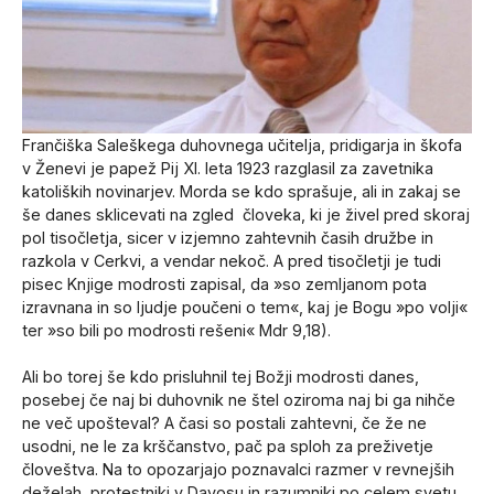
Frančiška Saleškega duhovnega učitelja, pridigarja in škofa
v Ženevi je papež Pij XI. leta 1923 razglasil za zavetnika
katoliških novinarjev. Morda se kdo sprašuje, ali in zakaj se
še danes sklicevati na zgled človeka, ki je živel pred skoraj
pol tisočletja, sicer v izjemno zahtevnih časih družbe in
razkola v Cerkvi, a vendar nekoč. A pred tisočletji je tudi
pisec Knjige modrosti zapisal, da »so zemljanom pota
izravnana in so ljudje poučeni o tem«, kaj je Bogu »po volji«
ter »so bili po modrosti rešeni« Mdr 9,18).
Ali bo torej še kdo prisluhnil tej Božji modrosti danes,
posebej če naj bi duhovnik ne štel oziroma naj bi ga nihče
ne več upošteval? A časi so postali zahtevni, če že ne
usodni, ne le za krščanstvo, pač pa sploh za preživetje
človeštva. Na to opozarjajo poznavalci razmer v revnejših
deželah, protestniki v Davosu in razumniki po celem svetu.