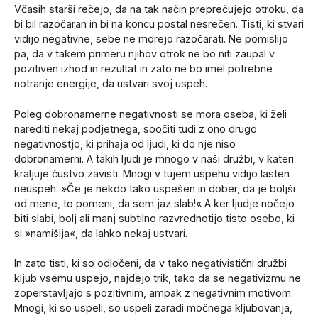
Včasih starši rečejo, da na tak način preprečujejo otroku, da
bi bil razočaran in bi na koncu postal nesrečen. Tisti, ki stvari
vidijo negativne, sebe ne morejo razočarati. Ne pomislijo
pa, da v takem primeru njihov otrok ne bo niti zaupal v
pozitiven izhod in rezultat in zato ne bo imel potrebne
notranje energije, da ustvari svoj uspeh.
Poleg dobronamerne negativnosti se mora oseba, ki želi
narediti nekaj podjetnega, soočiti tudi z ono drugo
negativnostjo, ki prihaja od ljudi, ki do nje niso
dobronamerni. A takih ljudi je mnogo v naši družbi, v kateri
kraljuje čustvo zavisti. Mnogi v tujem uspehu vidijo lasten
neuspeh: »Če je nekdo tako uspešen in dober, da je boljši
od mene, to pomeni, da sem jaz slab!« A ker ljudje nočejo
biti slabi, bolj ali manj subtilno razvrednotijo tisto osebo, ki
si »namišlja«, da lahko nekaj ustvari.
In zato tisti, ki so odločeni, da v tako negativistični družbi
kljub vsemu uspejo, najdejo trik, tako da se negativizmu ne
zoperstavljajo s pozitivnim, ampak z negativnim motivom.
Mnogi, ki so uspeli, so uspeli zaradi močnega kljubovanja,