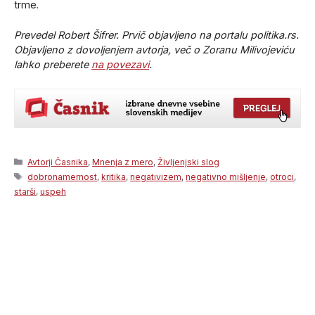
trme.
Prevedel Robert Šifrer. Prvič objavljeno na portalu politika.rs.
Objavljeno z dovoljenjem avtorja, več o Zoranu Milivojeviću
lahko preberete
na povezavi
.
Categories
Avtorji Časnika
,
Mnenja z mero
,
Življenjski slog
Tags
dobronamernost
,
kritika
,
negativizem
,
negativno mišljenje
,
otroci
,
starši
,
uspeh