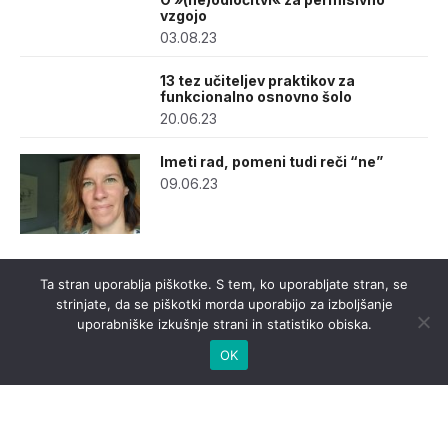
vzgojo
03.08.23
13 tez učiteljev praktikov za
funkcionalno osnovno šolo
20.06.23
Imeti rad, pomeni tudi reči “ne”
09.06.23
Ta stran uporablja piškotke. S tem, ko uporabljate stran, se
strinjate, da se piškotki morda uporabijo za izboljšanje
uporabniške izkušnje strani in statistiko obiska.
OK
urednistvo@casnik.si
© 2026 Časnik.si -
Izdelava spletnih strani