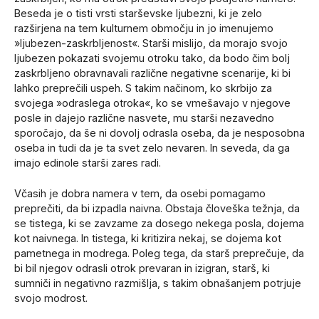
Beseda je o tisti vrsti starševske ljubezni, ki je zelo
razširjena na tem kulturnem območju in jo imenujemo
»ljubezen-zaskrbljenost«. Starši mislijo, da morajo svojo
ljubezen pokazati svojemu otroku tako, da bodo čim bolj
zaskrbljeno obravnavali različne negativne scenarije, ki bi
lahko preprečili uspeh. S takim načinom, ko skrbijo za
svojega »odraslega otroka«, ko se vmešavajo v njegove
posle in dajejo različne nasvete, mu starši nezavedno
sporočajo, da še ni dovolj odrasla oseba, da je nesposobna
oseba in tudi da je ta svet zelo nevaren. In seveda, da ga
imajo edinole starši zares radi.
Včasih je dobra namera v tem, da osebi pomagamo
preprečiti, da bi izpadla naivna. Obstaja človeška težnja, da
se tistega, ki se zavzame za dosego nekega posla, dojema
kot naivnega. In tistega, ki kritizira nekaj, se dojema kot
pametnega in modrega. Poleg tega, da starš preprečuje, da
bi bil njegov odrasli otrok prevaran in izigran, starš, ki
sumniči in negativno razmišlja, s takim obnašanjem potrjuje
svojo modrost.