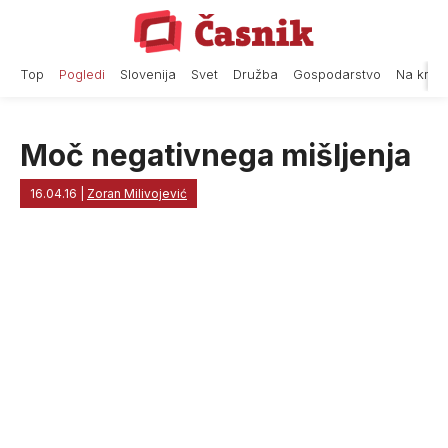
Skip
to
content
Top
Pogledi
Slovenija
Svet
Družba
Gospodarstvo
Na krat
Moč negativnega mišljenja
16.04.16
|
Zoran Milivojević