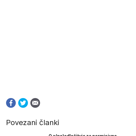
Povezani članki
O »(ne)odločitvi« za permisivno