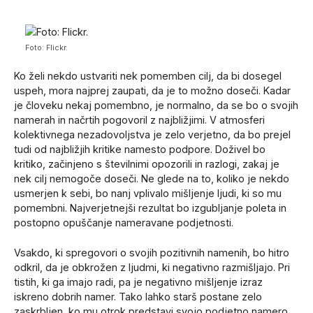
Foto: Flickr.
Ko želi nekdo ustvariti nek pomemben cilj, da bi dosegel
uspeh, mora najprej zaupati, da je to možno doseči. Kadar
je človeku nekaj pomembno, je normalno, da se bo o svojih
namerah in načrtih pogovoril z najbližjimi. V atmosferi
kolektivnega nezadovoljstva je zelo verjetno, da bo prejel
tudi od najbližjih kritike namesto podpore. Doživel bo
kritiko, začinjeno s številnimi opozorili in razlogi, zakaj je
nek cilj nemogoče doseči. Ne glede na to, koliko je nekdo
usmerjen k sebi, bo nanj vplivalo mišljenje ljudi, ki so mu
pomembni. Najverjetnejši rezultat bo izgubljanje poleta in
postopno opuščanje nameravane podjetnosti.
Vsakdo, ki spregovori o svojih pozitivnih namenih, bo hitro
odkril, da je obkrožen z ljudmi, ki negativno razmišljajo. Pri
tistih, ki ga imajo radi, pa je negativno mišljenje izraz
iskreno dobrih namer. Tako lahko starš postane zelo
zaskrbljen, ko mu otrok predstavi svojo podjetno namero.