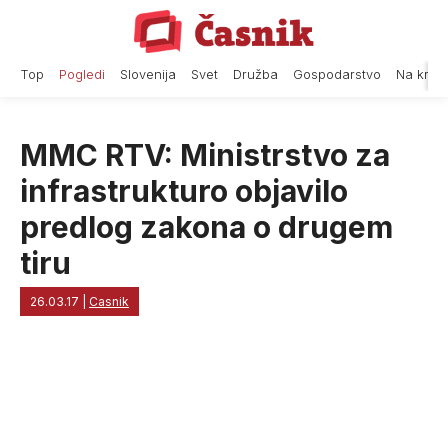
Skip
to
content
Top
Pogledi
Slovenija
Svet
Družba
Gospodarstvo
Na krat
MMC RTV: Ministrstvo za
infrastrukturo objavilo
predlog zakona o drugem
tiru
26.03.17
|
Casnik