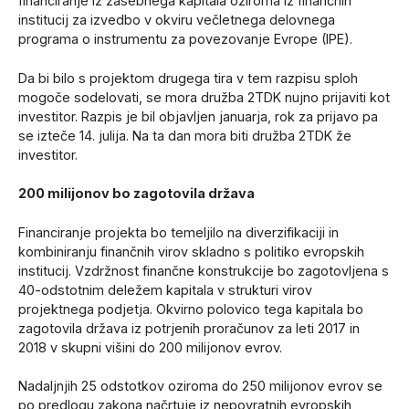
financiranje iz zasebnega kapitala oziroma iz finančnih
institucij za izvedbo v okviru večletnega delovnega
programa o instrumentu za povezovanje Evrope (IPE).
Da bi bilo s projektom drugega tira v tem razpisu sploh
mogoče sodelovati, se mora družba 2TDK nujno prijaviti kot
investitor. Razpis je bil objavljen januarja, rok za prijavo pa
se izteče 14. julija. Na ta dan mora biti družba 2TDK že
investitor.
200 milijonov bo zagotovila država
Financiranje projekta bo temeljilo na diverzifikaciji in
kombiniranju finančnih virov skladno s politiko evropskih
institucij. Vzdržnost finančne konstrukcije bo zagotovljena s
40-odstotnim deležem kapitala v strukturi virov
projektnega podjetja. Okvirno polovico tega kapitala bo
zagotovila država iz potrjenih proračunov za leti 2017 in
2018 v skupni višini do 200 milijonov evrov.
Nadaljnjih 25 odstotkov oziroma do 250 milijonov evrov se
po predlogu zakona načrtuje iz nepovratnih evropskih