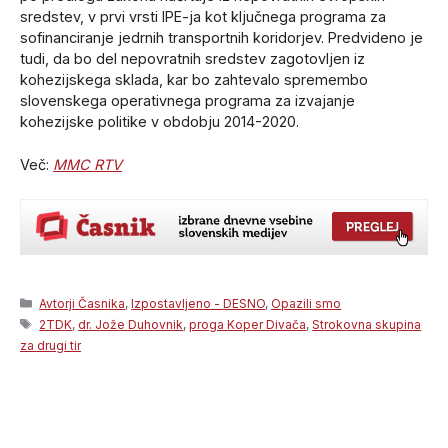
sredstev, v prvi vrsti IPE-ja kot ključnega programa za
sofinanciranje jedrnih transportnih koridorjev. Predvideno je
tudi, da bo del nepovratnih sredstev zagotovljen iz
kohezijskega sklada, kar bo zahtevalo spremembo
slovenskega operativnega programa za izvajanje
kohezijske politike v obdobju 2014-2020.
Več:
MMC RTV
Categories
Avtorji Časnika
,
Izpostavljeno - DESNO
,
Opazili smo
Tags
2TDK
,
dr. Jože Duhovnik
,
proga Koper Divača
,
Strokovna skupina
za drugi tir