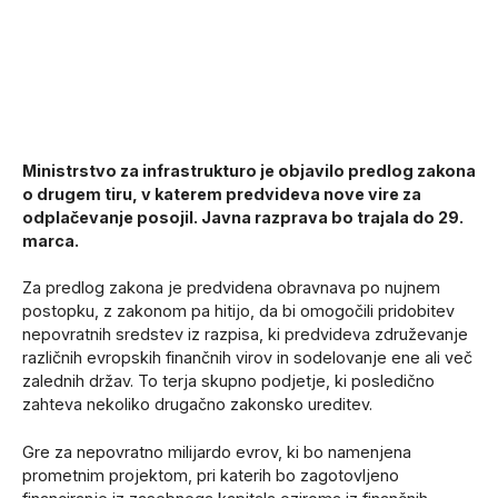
Ministrstvo za infrastrukturo je objavilo predlog zakona
o drugem tiru, v katerem predvideva nove vire za
odplačevanje posojil. Javna razprava bo trajala do 29.
marca.
Za predlog zakona je predvidena obravnava po nujnem
postopku, z zakonom pa hitijo, da bi omogočili pridobitev
nepovratnih sredstev iz razpisa, ki predvideva združevanje
različnih evropskih finančnih virov in sodelovanje ene ali več
zalednih držav. To terja skupno podjetje, ki posledično
zahteva nekoliko drugačno zakonsko ureditev.
Gre za nepovratno milijardo evrov, ki bo namenjena
prometnim projektom, pri katerih bo zagotovljeno