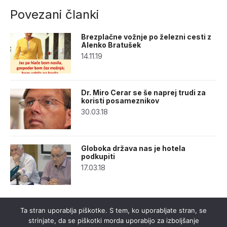
Povezani članki
Brezplačne vožnje po železni cesti z
Alenko Bratušek
14.11.19
Dr. Miro Cerar se še naprej trudi za
koristi posameznikov
30.03.18
Globoka država nas je hotela
podkupiti
17.03.18
Ta stran uporablja piškotke. S tem, ko uporabljate stran, se
strinjate, da se piškotki morda uporabijo za izboljšanje