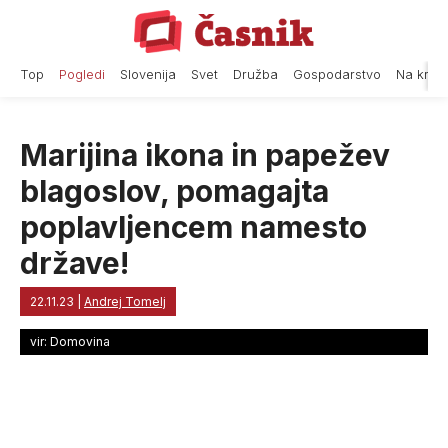
Skip
to
content
Top
Pogledi
Slovenija
Svet
Družba
Gospodarstvo
Na krat
Marijina ikona in papežev
blagoslov, pomagajta
poplavljencem namesto
države!
22.11.23
|
Andrej Tomelj
vir: Domovina