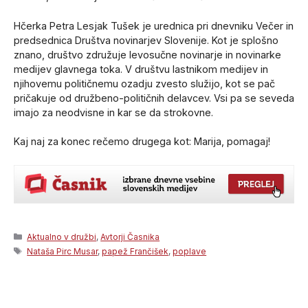
Hčerka Petra Lesjak Tušek je urednica pri dnevniku Večer in
predsednica Društva novinarjev Slovenije. Kot je splošno
znano, društvo združuje levosučne novinarje in novinarke
medijev glavnega toka. V društvu lastnikom medijev in
njihovemu političnemu ozadju zvesto služijo, kot se pač
pričakuje od družbeno-političnih delavcev. Vsi pa se seveda
imajo za neodvisne in kar se da strokovne.
Kaj naj za konec rečemo drugega kot: Marija, pomagaj!
Categories
Aktualno v družbi
,
Avtorji Časnika
Tags
Nataša Pirc Musar
,
papež Frančišek
,
poplave