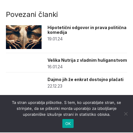
Povezani članki
Hipotetični odgovor in prava politična
komedija
19.01.24
Velika Nutrija z vladnim huliganstvom
16.01.24
Dajmo jih že enkrat dostojno plačati
22.12.23
Ta stran uporablja piškotke. S tem, ko uporabljate stran, se
strinjate, da se piškotki morda uporabijo za izboljšanje
uporabniške izkušnje strani in statistiko obiska.
OK