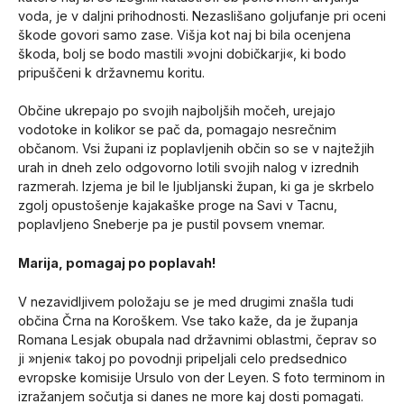
voda, je v daljni prihodnosti. Nezaslišano goljufanje pri oceni
škode govori samo zase. Višja kot naj bi bila ocenjena
škoda, bolj se bodo mastili »vojni dobičkarji«, ki bodo
pripuščeni k državnemu koritu.
Občine ukrepajo po svojih najboljših močeh, urejajo
vodotoke in kolikor se pač da, pomagajo nesrečnim
občanom. Vsi župani iz poplavljenih občin so se v najtežjih
urah in dneh zelo odgovorno lotili svojih nalog v izrednih
razmerah. Izjema je bil le ljubljanski župan, ki ga je skrbelo
zgolj opustošenje kajakaške proge na Savi v Tacnu,
poplavljeno Sneberje pa je pustil povsem vnemar.
Marija, pomagaj po poplavah!
V nezavidljivem položaju se je med drugimi znašla tudi
občina Črna na Koroškem. Vse tako kaže, da je županja
Romana Lesjak obupala nad državnimi oblastmi, čeprav so
ji »njeni« takoj po povodnji pripeljali celo predsednico
evropske komisije Ursulo von der Leyen. S foto terminom in
izražanjem sočutja si danes ne more kaj dosti pomagati.