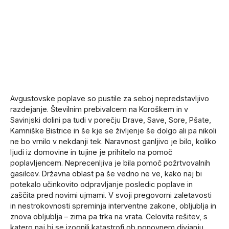
Avgustovske poplave so pustile za seboj nepredstavljivo
razdejanje. Številnim prebivalcem na Koroškem in v
Savinjski dolini pa tudi v porečju Drave, Save, Sore, Pšate,
Kamniške Bistrice in še kje se življenje še dolgo ali pa nikoli
ne bo vrnilo v nekdanji tek. Naravnost ganljivo je bilo, koliko
ljudi iz domovine in tujine je prihitelo na pomoč
poplavljencem. Neprecenljiva je bila pomoč požrtvovalnih
gasilcev. Državna oblast pa še vedno ne ve, kako naj bi
potekalo učinkovito odpravljanje posledic poplave in
zaščita pred novimi ujmami. V svoji pregovorni zaletavosti
in nestrokovnosti spreminja interventne zakone, obljublja in
znova obljublja – zima pa trka na vrata. Celovita rešitev, s
katero naj bi se izognili katastrofi ob ponovnem divjanju