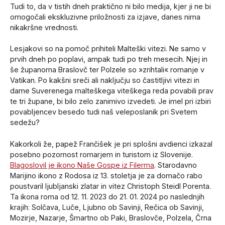
Tudi to, da v tistih dneh praktično ni bilo medija, kjer ji ne bi
omogočali ekskluzivne priložnosti za izjave, danes nima
nikakršne vrednosti.
Lesjakovi so na pomoč prihiteli Malteški vitezi. Ne samo v
prvih dneh po poplavi, ampak tudi po treh mesecih. Njej in
še županoma Braslovč ter Polzele so »zrihtali« romanje v
Vatikan. Po kakšni sreči ali naključju so častitljivi vitezi in
dame Suverenega malteškega viteškega reda povabili prav
te tri župane, bi bilo zelo zanimivo izvedeti. Je imel pri izbiri
povabljencev besedo tudi naš veleposlanik pri Svetem
sedežu?
Kakorkoli že, papež Frančišek je pri splošni avdienci izkazal
posebno pozornost romarjem in turistom iz Slovenije.
Blagoslovil je ikono Naše Gospe iz Filerma
.
Starodavno
Marijino ikono z Rodosa iz 13. stoletja je za domačo rabo
poustvaril ljubljanski zlatar in vitez Christoph Steidl Porenta.
Ta ikona roma od 12. 11. 2023 do 21. 01. 2024 po naslednjih
krajih: Solčava, Luče, Ljubno ob Savinji, Rečica ob Savinji,
Mozirje, Nazarje, Šmartno ob Paki, Braslovče, Polzela, Črna