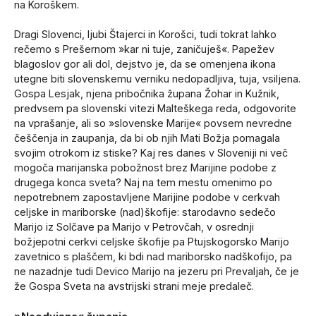
na Koroškem.
Dragi Slovenci, ljubi Štajerci in Korošci, tudi tokrat lahko
rečemo s Prešernom »kar ni tuje, zaničuješ«. Papežev
blagoslov gor ali dol, dejstvo je, da se omenjena ikona
utegne biti slovenskemu verniku nedopadljiva, tuja, vsiljena.
Gospa Lesjak, njena pribočnika župana Žohar in Kužnik,
predvsem pa slovenski vitezi Malteškega reda, odgovorite
na vprašanje, ali so
»slovenske Marije« povsem nevredne
češčenja in zaupanja, da bi ob njih Mati Božja pomagala
svojim otrokom iz stiske? Kaj res danes v Sloveniji ni več
mogoča marijanska pobožnost brez Marijine podobe z
drugega konca sveta? Naj na tem mestu omenimo po
nepotrebnem zapostavljene Marijine podobe v cerkvah
celjske in mariborske (nad)škofije: starodavno sedečo
Marijo iz Solčave pa Marijo v Petrovčah, v osrednji
božjepotni cerkvi celjske škofije pa Ptujskogorsko Marijo
zavetnico s plaščem, ki bdi nad mariborsko nadškofijo, pa
ne nazadnje tudi Devico Marijo na jezeru pri Prevaljah, če je
že Gospa Sveta na avstrijski strani meje predaleč.