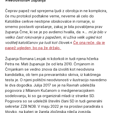
»Neodvisna« županja
Čeprav papež rad sprejema ljudi z obrobja in ne komplicira,
če mu protokol podtakne verne, neverne ali celo do
Katoliške cerkve nestrpne obiskovalce in romarje, si
smemo postaviti vprašanje, zakaj je bila povabljena prav
županja Črne, ki se je po avdienci hvalila, da: »…
mi je bilo v
veliko čast rokovanje s papežem, ki uživa velik ugled kot
voditelj katoličanov pa tudi kot človek
.«
Če ona reče, da je
papež ugleden, bo pa že držalo.
Županja Romana Lesjak ni kdorkoli in tudi njena hčerka
Petra ne. Mati županuje že od leta 2010. Črnjanom in
Črnjankam se vedno znova da izvoliti kot neodvisna
kandidatka, ob tem pa prevarantsko skriva, iz kakšnega
testa je. O njeni politični neodvisnosti v ilustracijo navedimo
le dva dogodka. Julija 2017 se je na Ravnah udeležila
pogovora z Milanom Kučanom o medgeneracijskem
sodelovanju, ki so ga organizirali mladi iz stranke SD.
Pogovora so se udeležili številni člani SD in tudi generalni
sekretar ZZB NOB. V maju 2022 je na proslavi paradirala s
titovko, na kateri je žarela zločinska rdeča zvezda.