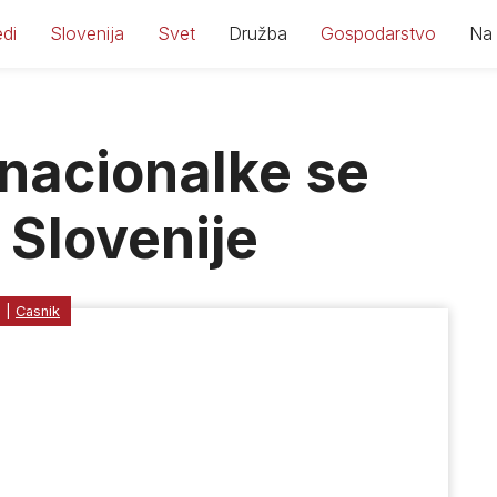
di
Slovenija
Svet
Družba
Gospodarstvo
Na 
inacionalke se
 Slovenije
1
|
Casnik