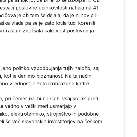
i pa ambicijo, da bi le-to še izboljšali«. Ob
stvici poslovne učinkovitosti nahaja na 41.
ičova je ob tem še dejala, da je njihov cilj
ka vlada pa se je zato lotila tudi koreniti
o rast in izboljšala kakovost poslovnega
jeno politiko vzpodbujanja tujih naložb, saj
ni, kot je denimo bioznanost. Na ta način
ano vrednost in zelo izobražene kadre.
o, pri čemer naj bi bili Čehi vsaj korak pred
e vedno v veliki meri usmerjajo v
iko, elektrotehniko, strojništvo in podobne
želi še več slovenskih investitorjev na češkem