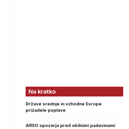
Na kratko
Države srednje in vzhodne Evrope
prizadele poplave
ARSO opozarja pred obilnimi padavinami