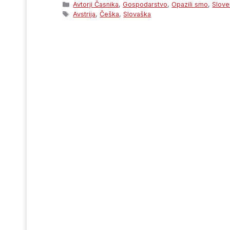
Categories
Avtorji Časnika
,
Gospodarstvo
,
Opazili smo
,
Slove
Tags
Avstrija
,
Češka
,
Slovaška