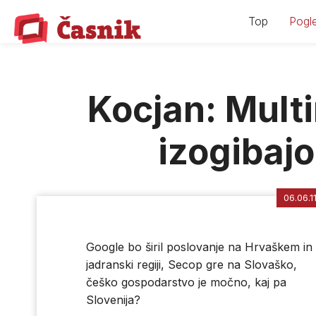
Skip
Top
Pogle
to
content
Kocjan: Mult
izogibajo
06.06.1
Google bo širil poslovanje na Hrvaškem in
jadranski regiji, Secop gre na Slovaško,
češko gospodarstvo je močno, kaj pa
Slovenija?