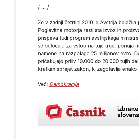
/ … /
Že v zadnji četrtini 2010 je Avstrija belež
Poglavitna motorja rasti sta izvoz in pro
prispeva tudi program avstrijskega ministrs
se odločajo za vstop na tuje trge, ponuja 
namene na razpolago 25 milijonov evro. Dod
pričakujejo priliv 10.000 do 20.000 tujih de
kratkim sprejet zakon, ki zagotavlja enako 
Več:
Demokracija