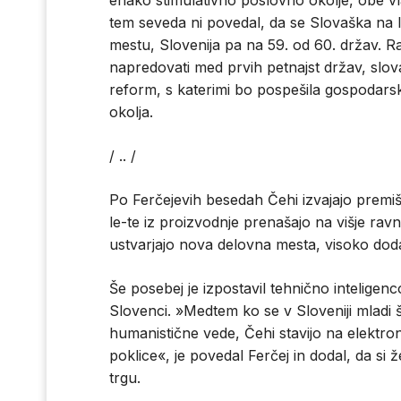
enako stimulativno poslovno okolje, obe vlad
tem seveda ni povedal, da se Slovaška na le
mestu, Slovenija pa na 59. od 60. držav. Rad
napredovati med prvih petnajst držav, slovaš
reform, s katerimi bo pospešila gospodarsk
okolja.
/ .. /
Po Ferčejevih besedah Čehi izvajajo premišl
le-te iz proizvodnje prenašajo na višje rav
ustvarjajo nova delovna mesta, visoko dod
Še posebej je izpostavil tehnično inteligenc
Slovenci. »Medtem ko se v Sloveniji mladi š
humanistične vede, Čehi stavijo na elektron
poklice«, je povedal Ferčej in dodal, da si 
trgu.