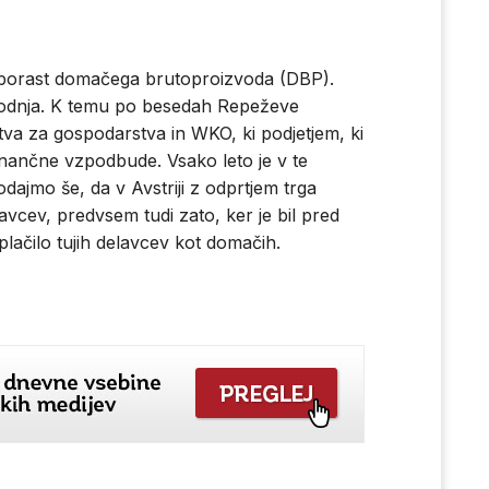
ila porast domačega brutoproizvoda (DBP).
izvodnja. K temu po besedah Repeževe
tva za gospodarstva in WKO, ki podjetjem, ki
finančne vzpodbude. Vsako leto je v te
ajmo še, da v Avstriji z odprtjem trga
lavcev, predvsem tudi zato, ker je bil pred
plačilo tujih delavcev kot domačih.