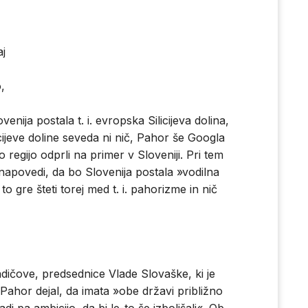
aj
,
nija postala t. i. evropska Silicijeva dolina,
icijeve doline seveda ni nič, Pahor še Googla
 regijo odprli na primer v Sloveniji. Pri tem
 napovedi, da bo Slovenija postala »vodilna
 to gre šteti torej med t. i. pahorizme in nič
adičove, predsednice Vlade Slovaške, ki je
 Pahor dejal, da imata »obe državi približno