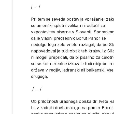
/ … /
Pri tem se seveda postavlja vprašanje, zak
se ameriški spletni velikan ni odločil za
vzpostavitev pisarne v Sloveniji. Spomnimo
da je vladni predsednik Borut Pahor še
nedolgo tega zelo vneto razlagal, da bo Slove
napovedoval je tudi obisk teh krajev. Iz Sil
ni mogel prepričati, da bi pisarno za celotno
so se kot nerealne izkazale tudi obljube in
država v regiji«, jadranski ali balkanski. Vse
drugega.
/ … /
Ob priložnosti uradnega obiska dr. Ivete R
bil v zadnjih dneh maja, je na primer Borut