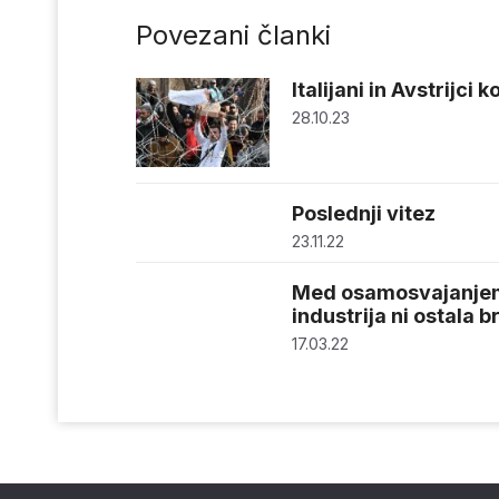
Povezani članki
Italijani in Avstrijci 
28.10.23
Poslednji vitez
23.11.22
Med osamosvajanjem 
industrija ni ostala b
17.03.22