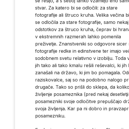
se rešijo, a s seboj lahko vzamejo eno sa
stvar. Za katero bi se odločili: za stare
fotografije ali štruco kruha. Velika večina b
se odločila za stare fotografije, samo nekaj
odstotkov za štruco kruha, čeprav bi hran
v ekstremnih razmerah lahko pomenila
preživetje. Znanstveniki so odgovore sicer ra
fotografije redke in edinstvene ter imajo ve
sodobnem svetu relativno v izobilju. Toda ve
jih tako ali tako kmalu rešili reševalci, ki ji
zanašali na državo, ki jim bo pomagala. Od
raziskovalce, saj so na podobno nalogo pros
drugače. Tako so prišli do sklepa, da kolik
življenje posameznika (pred nekaj desetletji 
posamezniki svoje odločitve prepuščajo dr
svoja življenja. Kar pa ni dobro in pravz
posamezniku.