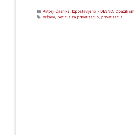
Categories
Avtorji Časnika
,
Izpostavljeno - DESNO
,
Opazili sm
Tags
država
,
peticija za privatizacijo
,
privatizacija