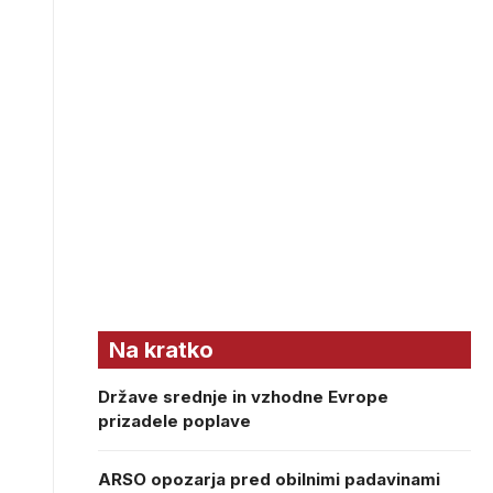
Na kratko
Države srednje in vzhodne Evrope
prizadele poplave
ARSO opozarja pred obilnimi padavinami