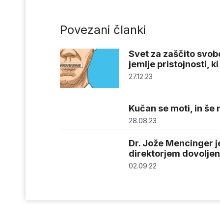
Povezani članki
Svet za zaščito svo
jemlje pristojnosti, k
27.12.23
Kučan se moti, in še
28.08.23
Dr. Jože Mencinger j
direktorjem dovoljen
02.09.22