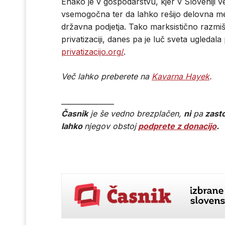
Enako je v gospodarstvu, kjer v Sloveniji ve
vsemogočna ter da lahko rešijo delovna me
državna podjetja. Tako marksistično razmišlj
privatizaciji, danes pa je luč sveta ugledala 
privatizacijo.org/
.
Več lahko preberete na
Kavarna Hayek
.
_______________
Časnik
je še vedno brezplačen,
ni
pa
zasto
lahko
njegov obstoj
podprete z donacijo
.