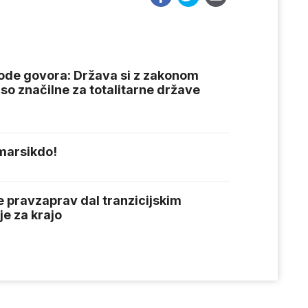
bode govora: Država si z zakonom
i so značilne za totalitarne države
 marsikdo!
e pravzaprav dal tranzicijskim
je za krajo