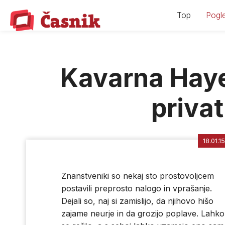
Skip
Top
Pogle
to
content
Kavarna Haye
privat
18.01.15
Znanstveniki so nekaj sto prostovoljcem
postavili preprosto nalogo in vprašanje.
Dejali so, naj si zamislijo, da njihovo hišo
zajame neurje in da grozijo poplave. Lahko