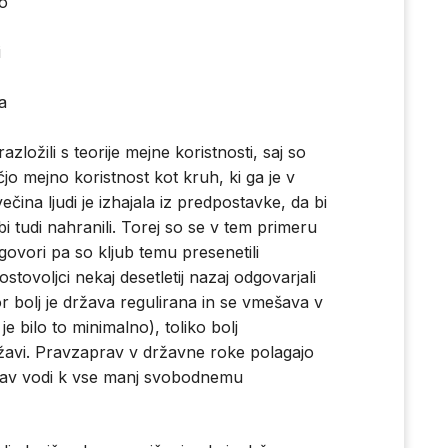
mo
i
a
zložili s teorije mejne koristnosti, saj so
čjo mejno koristnost kot kruh, ki ga je v
čina ljudi je izhajala iz predpostavke, da bi
h bi tudi nahranili. Torej so se v tem primeru
govori pa so kljub temu presenetili
tovoljci nekaj desetletij nazaj odgovarjali
or bolj je država regulirana in se vmešava v
je bilo to minimalno), toliko bolj
žavi. Pravzaprav v državne roke polagajo
aprav vodi k vse manj svobodnemu