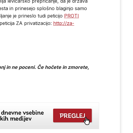
lja levičarsko prepričanje, da je država
sta in prinesejo splošno blaginjo samo
anje je prineslo tudi peticijo
PROTI
peticija ZA privatizacijo:
http://za-
nj in ne poceni. Če hočete in zmorete,