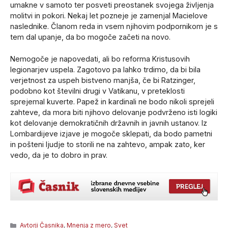
umakne v samoto ter posveti preostanek svojega življenja
molitvi in pokori. Nekaj let pozneje je zamenjal Macielove
naslednike. Članom reda in vsem njihovim podpornikom je s
tem dal upanje, da bo mogoče začeti na novo.
Nemogoče je napovedati, ali bo reforma Kristusovih
legionarjev uspela. Zagotovo pa lahko trdimo, da bi bila
verjetnost za uspeh bistveno manjša, če bi Ratzinger,
podobno kot številni drugi v Vatikanu, v preteklosti
sprejemal kuverte. Papež in kardinali ne bodo nikoli sprejeli
zahteve, da mora biti njihovo delovanje podvrženo isti logiki
kot delovanje demokratičnih državnih in javnih ustanov. Iz
Lombardijeve izjave je mogoče sklepati, da bodo pametni
in pošteni ljudje to storili ne na zahtevo, ampak zato, ker
vedo, da je to dobro in prav.
Categories
Avtorji Časnika
,
Mnenja z mero
,
Svet