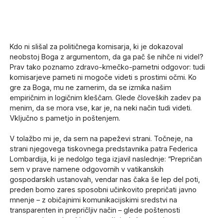
Kdo ni slišal za političnega komisarja, ki je dokazoval
neobstoj Boga z argumentom, da ga pač še nihče ni videl?
Prav tako poznamo zdravo-kmečko-pametni odgovor: tudi
komisarjeve pameti ni mogoče videti s prostimi očmi. Ko
gre za Boga, mu ne zamerim, da se izmika našim
empiričnim in logičnim kleščam. Glede človeških zadev pa
menim, da se mora vse, kar je, na neki način tudi videti.
Vključno s pametjo in poštenjem.
V tolažbo mi je, da sem na papeževi strani. Točneje, na
strani njegovega tiskovnega predstavnika patra Federica
Lombardija, ki je nedolgo tega izjavil naslednje: “Prepričan
sem v prave namene odgovornih v vatikanskih
gospodarskih ustanovah, vendar nas čaka še lep del poti,
preden bomo zares sposobni učinkovito prepričati javno
mnenje – z običajnimi komunikacijskimi sredstvi na
transparenten in prepričljiv način – glede poštenosti