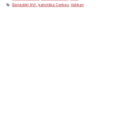
Tags
Benedikt XVI.
,
katoliška Cerkev
,
Vatikan