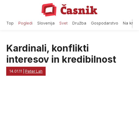
Skip
to
content
Top
Pogledi
Slovenija
Svet
Družba
Gospodarstvo
Na krat
Kardinali, konflikti
interesov in kredibilnost
14.01.11
|
Peter Lah