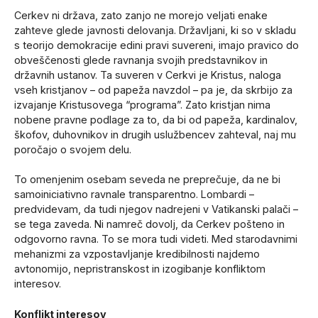
Cerkev ni država, zato zanjo ne morejo veljati enake
zahteve glede javnosti delovanja. Državljani, ki so v skladu
s teorijo demokracije edini pravi suvereni, imajo pravico do
obveščenosti glede ravnanja svojih predstavnikov in
državnih ustanov. Ta suveren v Cerkvi je Kristus, naloga
vseh kristjanov – od papeža navzdol – pa je, da skrbijo za
izvajanje Kristusovega “programa”. Zato kristjan nima
nobene pravne podlage za to, da bi od papeža, kardinalov,
škofov, duhovnikov in drugih uslužbencev zahteval, naj mu
poročajo o svojem delu.
To omenjenim osebam seveda ne preprečuje, da ne bi
samoiniciativno ravnale transparentno. Lombardi –
predvidevam, da tudi njegov nadrejeni v Vatikanski palači –
se tega zaveda. Ni namreč dovolj, da Cerkev pošteno in
odgovorno ravna. To se mora tudi videti. Med starodavnimi
mehanizmi za vzpostavljanje kredibilnosti najdemo
avtonomijo, nepristranskost in izogibanje konfliktom
interesov.
Konflikt interesov