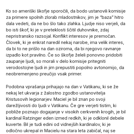
Ko so ameriški škofje sporočili, da bodo ustanovili komisije
za primere spolnih zlorab mladostnikov, jim je “baza” hitro
dala vedeti, da ne bo šlo tako zlahka. Ljudje niso verjeli, da
bo isti škof, ki je v preteklosti ščitil duhovnike, zdaj
nepristransko razsojal. Konflikt interesov je premočan.
Človek, ki je enkrat naredil nekaj narobe, ima velik interes,
da bi to ne prišlo na dan oziroma, da bi njegovo ravnanje
izpadlo kot pravilno. Če so škofje želeli ponovno pridobiti
zaupanje ljudi, so morali v delo komisije pritegniti
verodostojne ljudi in jim prepustiti popolno avtonomijo, da
neobremenjeno preučijo vsak primer.
Podobna vprašanja prihajajo na dan v Vatikanu, ki se že
nekaj let ukvarja z žalostno zgodbo ustanovitelja
Kristusovih legionarjev. Maciel je bil znan po svoji
darežljivosti do ljudi v Vatikanu. Če gre verjeti tistim, ki
pobliže poznajo dogajanje v visokih cerkvenih krogih, je bil
kardinal Ratzinger eden izmed redkih, ki je odklonil debele
kuverte. Bil je tudi edini od vidnejših kardinalov, ki je
odločno ukrepal in Macielu na stara leta zabičal, naj se