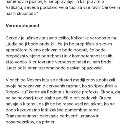
namenov in poslov, ki se opravljajo. In kar pravim o
Vatikanu, seveda podobno velja tudi za vse ravni Cerkve in
naših skupnosti.”
Verodostojnost
Cerkev je učinkovita samo toliko, kolikor je verodostojna.
Ljudje se ji bodo pridružili, če jih bo prepričala s svojim
sporočilom. Njeno delovanje bodo podprli, če bodo
prepričani v njeno potrebnost in v kompetentnost tistih,
ki jo vodijo. Kjer tovrstne verodostojnosti ni, tam bodo
ljudje odšli stran oziroma bodo pasivni opazovalci.
V dneh po Novem letu so nekateri mediji znova pokazali
svoje nepoznavanje cerkvenih razmer, ko so špekulirali o
“odpoklicu” kardinala Rodeta s funkcije prefekta. Škoda, da
so se novinarji tako slabo poučili o teh zadevah. Bralca
navajajo k temu, da jih ne bo resno vzel niti takrat, ko se
bodo kakovostno lotili kakšne pomembne teme.
Transparentnosti delovanja cerkvenih ustanov in
posameznikov, na primer.